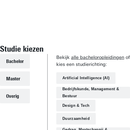
Studie kiezen
Bekijk
alle bacheloropleidingen
of
Bachelor
kies een studierichting:
Master
Artificial Intelligence (AI)
Bedrijfskunde, Management &
Overig
Bestuur
Design & Tech
Duurzaamheid
Vind een medewerker
UT-publicaties
Gedrag, Maatschappij &