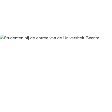
Open dagen Bachelor/Master
Meelopen met een student
HBO-doorstroom
Student Services Contact Centre
Toon alle links