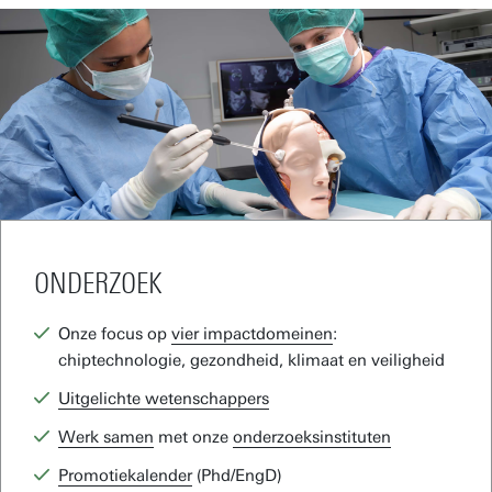
Samenwerken met de UT
Bedrijfsruimte op de campus
PhD/EngD in het bedrijfsleven
Ondersteuning door Novel-T
DesignLab
ONDERZOEK
Onze focus op
vier impactdomeinen
:
chiptechnologie, gezondheid, klimaat en veiligheid
Uitgelichte wetenschappers
Werk samen
met onze
onderzoeksinstituten
Promotiekalender
(Phd/EngD)