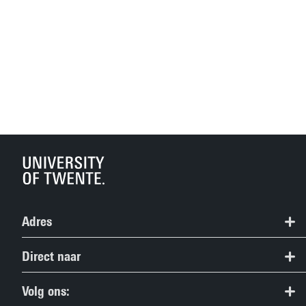
Adres
Studieinformatiecentrum
Direct naar
053 489 5489
Alle bacheloropleidingen
Volg ons:
study@utwente.nl