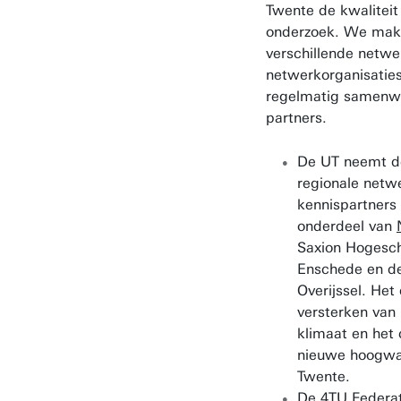
Twente de kwaliteit
onderzoek. We make
verschillende netwe
netwerkorganisatie
regelmatig samenw
partners.
De UT neemt de
regionale netw
kennispartners 
onderdeel van
Saxion Hogesc
Enschede en de
Overijssel. Het 
versterken van
klimaat en het
nieuwe hoogwa
Twente.
De
4TU
Federat