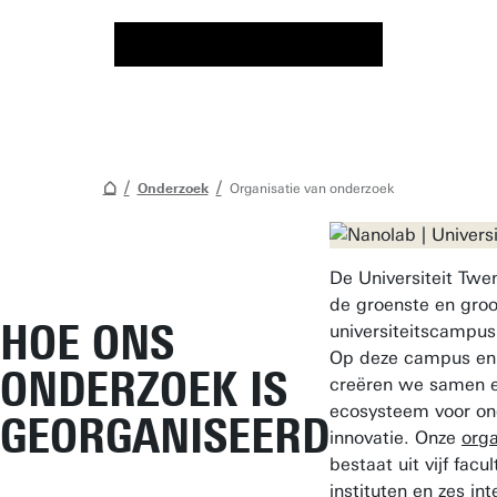
Onderzoek
Organisatie van onderzoek
De Universiteit Twe
de groenste en groo
HOE ONS
universiteitscampus
Op deze campus en
ONDERZOEK IS
creëren we samen e
ecosysteem voor on
GEORGANISEERD
innovatie. Onze
orga
bestaat uit vijf facul
instituten en zes int