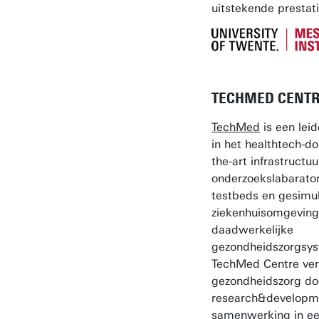
uitstekende prestati
TECHMED CENT
TechMed
is een lei
in het healthtech-d
the-art infrastructu
onderzoekslabarator
testbeds en gesimu
ziekenhuisomgeving
daadwerkelijke
gezondheidszorgsys
TechMed Centre ver
gezondheidszorg do
research&developme
samenwerking in ee