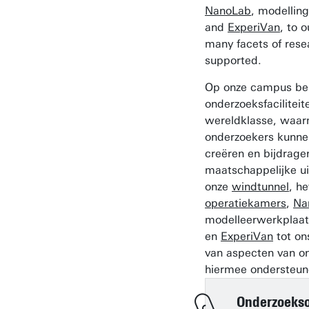
NanoLab
, modellin
and
ExperiVan
, to 
many facets of rese
supported.
Op onze campus be
onderzoeksfaciliteit
wereldklasse, waa
onderzoekers kunne
creëren en bijdrage
maatschappelijke u
onze
windtunnel
, h
operatiekamers
,
Na
modelleerwerkplaa
en
ExperiVan
tot o
van aspecten van o
hiermee ondersteun
Onderzoeks