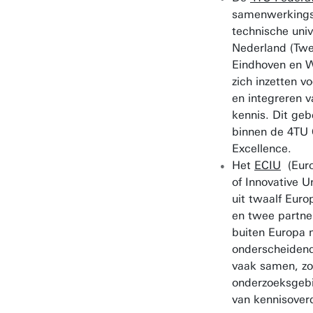
samenwerkings
technische univ
Nederland (Twen
Eindhoven en 
zich inzetten v
en integreren 
kennis. Dit ge
binnen de 4TU 
Excellence.
Het
ECIU
(Euro
of Innovative U
uit twaalf Euro
en twee partner
buiten Europa 
onderscheidend
vaak samen, z
onderzoeksgebi
van kennisover