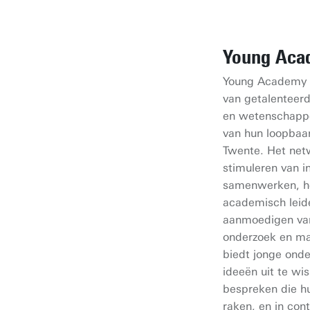
Young Aca
Young Academy T
van getalenteer
en wetenschappe
van hun loopbaan
Twente. Het netw
stimuleren van in
samenwerken, h
academisch leid
aanmoedigen van 
onderzoek en ma
biedt jonge ond
ideeën uit te wi
bespreken die h
raken, en in co