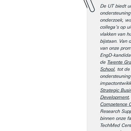
De UT biedt u
ondersteuning
onderzoek, wa
collega’s op 
vlakken van h
bijstaan. Van 
van onze pro
EngD-kandida
de
Twente Gr
School
, tot de
ondersteuning
impactontwikk
Strategic Busi
Development
Competence C
Research Supp
binnen onze fa
TechMed Cent