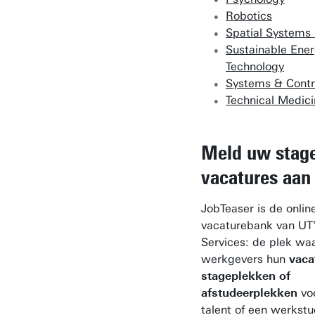
Robotics
Spatial Systems 
Sustainable Ene
Technology
Systems & Contr
Technical Medic
Meld uw stag
vacatures aan
JobTeaser is de onlin
vacaturebank van UT'
Services: de plek wa
werkgevers hun
vaca
stageplekken of
afstudeerplekken
voo
talent of een werkst