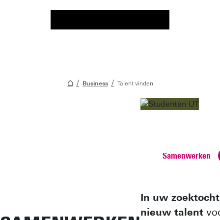
Business
Talent vinden
Voeg Universiteit 
toe aan je organisa
Samenwerken
In uw zoektocht
nieuw talent
vo