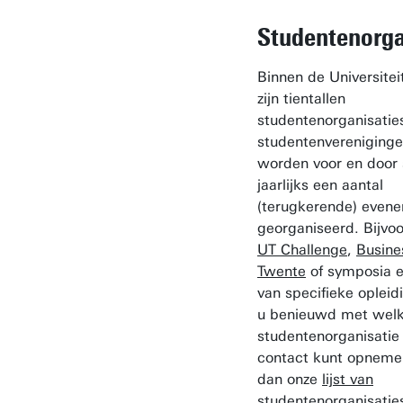
Studentenorga
Binnen de Universite
zijn tientallen
studentenorganisatie
studentenvereniginge
worden voor en door
jaarlijks een aantal
(terugkerende) even
georganiseerd. Bijvo
UT Challenge
,
Busine
Twente
of symposia e
van specifieke opleid
u benieuwd met wel
studentenorganisatie 
contact kunt opneme
dan onze
lijst van
studentenorganisatie