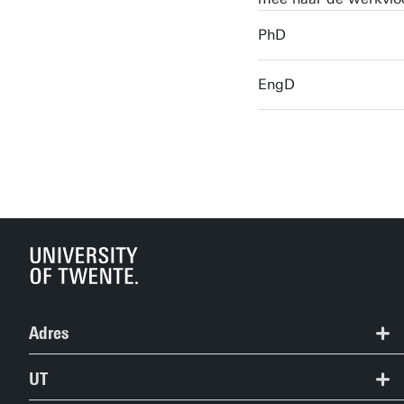
PhD
EngD
Adres
Strategisch Business Development
UT