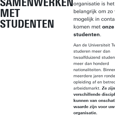
SAMENWERKEN
organisatie is het
MET
belangrijk om zo
mogelijk in conta
STUDENTEN
komen met
onze
studenten
.
Aan de Universiteit 
studeren meer dan
twaalfduizend stude
meer dan honderd
nationaliteiten. Binne
meerdere jaren ronde
opleiding af en betred
arbeidsmarkt.
Ze zij
verschillende discip
kunnen van onschat
waarde zijn voor uw 
organisatie.