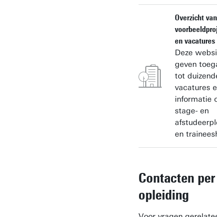
Overzicht van
voorbeeldpro
en vacatures
Deze websi
geven toeg
tot duizend
vacatures 
informatie 
stage- en
afstudeerp
en trainees
Contacten per
opleiding
Voor vragen gerelate