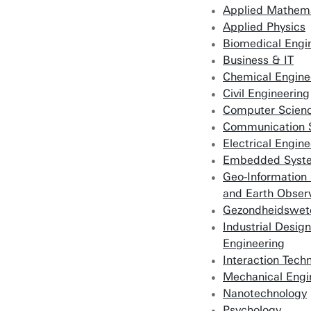
Applied Mathem
Applied Physics
B
iomedical Engi
Business & IT
Chemical Engine
Civil Engineering
Computer Scien
Communication 
Electrical Engine
Embedded Syst
Geo-Information
and Earth Obser
Gezondheidswet
Industrial Design
Engineering
Interaction Tech
Mechanical Engi
Nanotechnology
Psychology