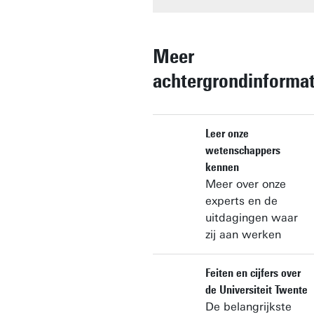
Meer
achtergrondinformat
AL ONZE VIDEO'S VIND JE 
ALLE UT-COLLEGE'S BIJ UN
PODCASTS
YOUTUBE-KANAAL
NEDERLAND
Leer onze
wetenschappers
kennen
Meer over onze
experts en de
uitdagingen waar
zij aan werken
Feiten en cijfers over
de Universiteit Twente
De belangrijkste