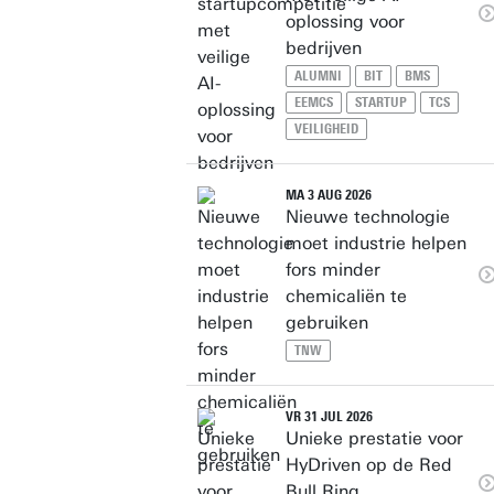
oplossing voor
bedrijven
ALUMNI
BIT
BMS
EEMCS
STARTUP
TCS
VEILIGHEID
MA 3 AUG 2026
Nieuwe technologie
moet industrie helpen
fors minder
chemicaliën te
gebruiken
TNW
VR 31 JUL 2026
Unieke prestatie voor
HyDriven op de Red
Bull Ring