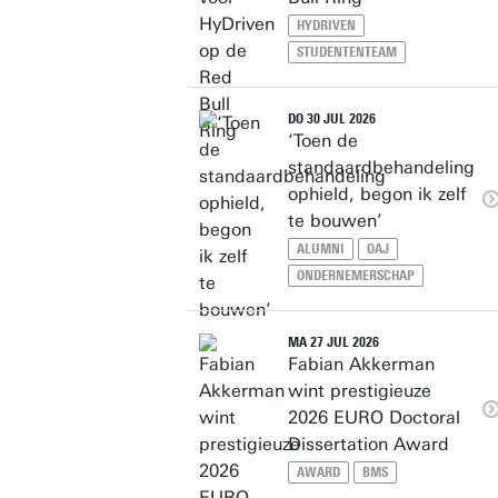
HYDRIVEN
STUDENTENTEAM
DO 30 JUL 2026
‘Toen de
standaardbehandeling
ophield, begon ik zelf
te bouwen’
ALUMNI
OAJ
ONDERNEMERSCHAP
MA 27 JUL 2026
Fabian Akkerman
wint prestigieuze
2026 EURO Doctoral
Dissertation Award
AWARD
BMS