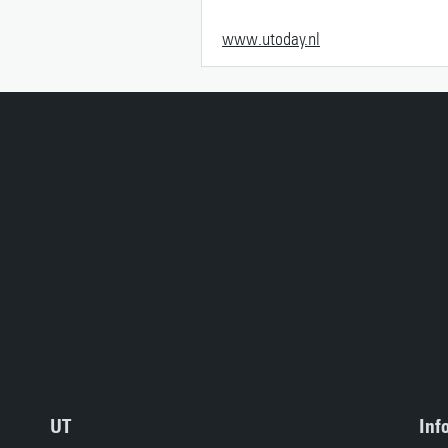
www.utoday.nl
UT
Inf