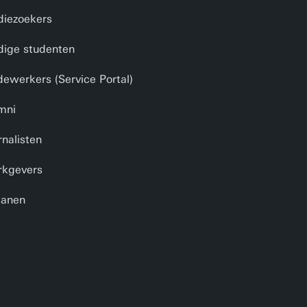
diezoekers
dige studenten
ewerkers (Service Portal)
mni
rnalisten
kgevers
anen