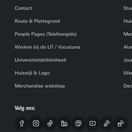
Contact
Stu
Route & Plattegrond
Hui
People Pages (Telefoongids)
Med
Werken bij de UT / Vacatures
Alu
Universiteitsbibliotheek
Jou
Huisstijl & Logo
Wer
Merchandise webshop
Dec
Volg ons: