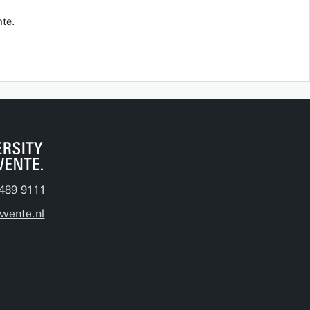
te.
489 9111
wente.nl