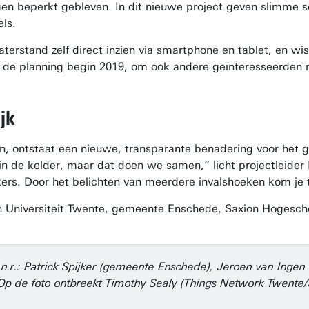
ingen beperkt gebleven. In dit nieuwe project geven slimme s
ls.
rstand zelf direct inzien via smartphone en tablet, en wis
op de planning begin 2019, om ook andere geïnteresseerden 
jk
n, ontstaat een nieuwe, transparante benadering voor het g
in de kelder, maar dat doen we samen,” licht projectleide
rs. Door het belichten van meerdere invalshoeken kom je to
zijn Universiteit Twente, gemeente Enschede, Saxion Hoges
l.n.r.: Patrick Spijker (gemeente Enschede), Jeroen van Inge
Op de foto ontbreekt Timothy Sealy (Things Network Twente