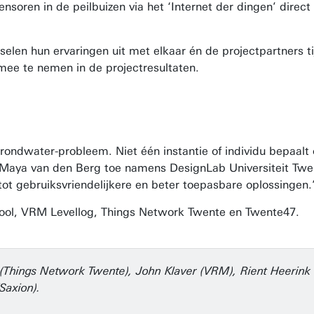
ensoren in de peilbuizen via het ‘Internet der dingen’ direc
selen hun ervaringen uit met elkaar én de projectpartners t
mee te nemen in de projectresultaten.
rondwater-probleem. Niet één instantie of individu bepaalt 
r Maya van den Berg toe namens DesignLab Universiteit Twe
t gebruiksvriendelijkere en beter toepasbare oplossingen.
chool, VRM Levellog, Things Network Twente en Twente47.
n (Things Network Twente), John Klaver (VRM), Rient Heerink
/Saxion).