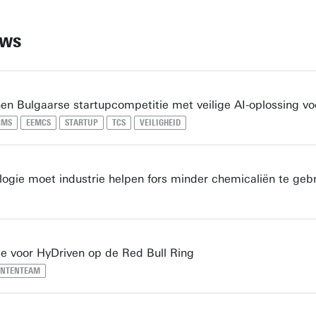
uws
en Bulgaarse startupcompetitie met veilige AI-oplossing vo
BMS
EEMCS
STARTUP
TCS
VEILIGHEID
ogie moet industrie helpen fors minder chemicaliën te geb
ie voor HyDriven op de Red Bull Ring
ENTENTEAM