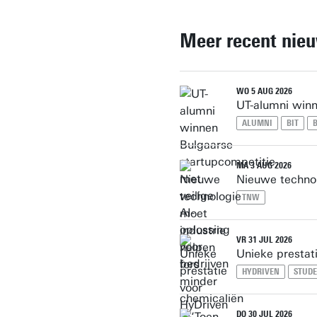
Meer recent nie
WO 5 AUG 2026
UT-alumni winn
ALUMNI
BIT
MA 3 AUG 2026
Nieuwe technol
TNW
VR 31 JUL 2026
Unieke prestat
HYDRIVEN
STUD
DO 30 JUL 2026