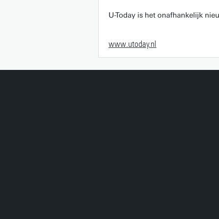
U-Today is het onafhankelijk ni
www.utoday.nl