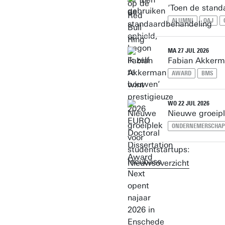
‘Toen de stand
ALUMNI
OAJ
MA 27 JUL 2026
Fabian Akkerma
AWARD
BMS
WO 22 JUL 2026
Nieuwe groeipl
ONDERNEMERSCHAP
Nieuwsoverzicht