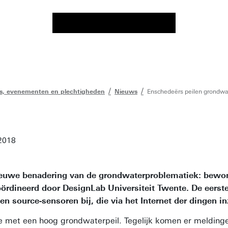
s, evenementen en plechtigheden
Nieuws
Enschedeërs peilen grondwat
2018
ieuwe benadering van de grondwaterproblematiek: bewon
oördineerd door DesignLab Universiteit Twente. De eerst
 source-sensoren bij, die via het Internet der dingen i
met een hoog grondwaterpeil. Tegelijk komen er meldingen v