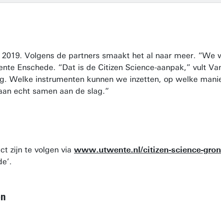
ri 2019. Volgens de partners smaakt het al naar meer. “We
ente Enschede. “Dat is de Citizen Science-aanpak,” vult Va
. Welke instrumenten kunnen we inzetten, op welke manier
an echt samen aan de slag.”
ct zijn te volgen via
www.utwente.nl/citizen-science-gron
e’.
en