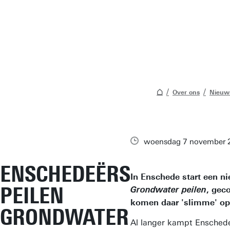
Over ons
Nieuw
woensdag 7 november 
ENSCHEDEËRS
In Enschede start een n
PEILEN
, gec
Grondwater peilen
komen daar 'slimme' open
GRONDWATER
Al langer kampt Enschede 