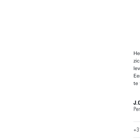
He
zi
le
Ee
te
J.
Per
+3