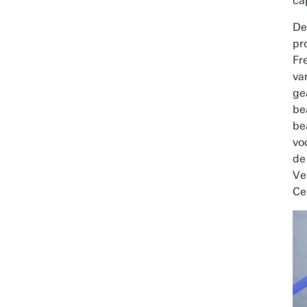
ca
De
pr
Fr
va
ge
be
be
vo
de
Ve
Ce