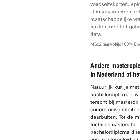
voedseltekorten, ep
klimaatverandering: 
maatschappelijke vr
pakken met het gebru
data.
MSc
2 jaar
Voltijd
100% Eng
Andere masterople
in Nederland of he
Natuurlijk kun je met
bachelordiploma Civi
terecht bij masterop
andere universiteiten
daarbuiten. Tot de m
techniekmasters heb 
bachelordiploma dire
een masteropleiding 