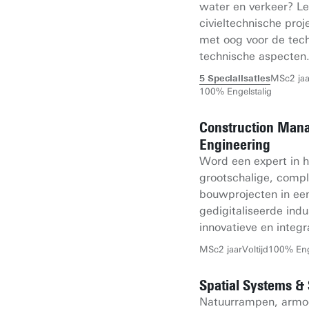
water en verkeer? Le
civieltechnische pro
met oog voor de tech
technische aspecten
5 Specialisaties
MSc
2 ja
100% Engelstalig
Construction Man
Engineering
Word een expert in 
grootschalige, comp
bouwprojecten in ee
gedigitaliseerde indu
innovatieve en integ
MSc
2 jaar
Voltijd
100% Eng
Spatial Systems & 
Natuurrampen, armo