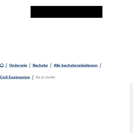
Onderwijs
Bachelor
Alle bacheloropleidingen
Civil Engineering
Na je studie