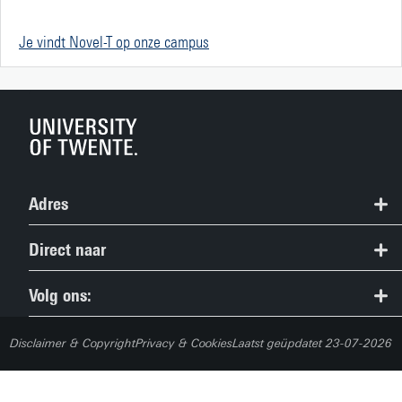
Je vindt Novel-T op onze campus
Adres
Studieinformatiecentrum
Direct naar
053 489 5489
Alle bacheloropleidingen
Volg ons:
study@utwente.nl
Open Dagen en studiekeuze
Route
Disclaimer & Copyright
Privacy & Cookies
Laatst geüpdatet 23-07-2026
Aanmelden voor een studie