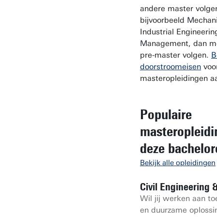
andere master volge
bijvoorbeeld Mechani
Industrial Engineeri
Management, dan moe
pre-master volgen.
B
doorstroomeisen
voor
masteropleidingen a
Populaire
masteropleidi
deze bachelor
Bekijk alle opleidingen
Civil Engineering
Wil jij werken aan 
en duurzame oplossi