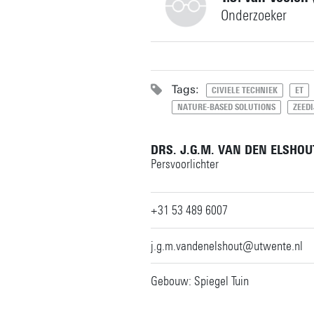
Onderzoeker
+31534896015
b.w.borsje@utwente.nl
Gebouw: Horst Complex W21
Tags:
CIVIELE TECHNIEK
ET
Persoonlijke pagina
NATURE-BASED SOLUTIONS
ZEED
t.j.vanveelen@utwente.nl
Gebouw: Horst Complex W21
DRS. J.G.M. VAN DEN ELSHOU
Persvoorlichter
Persoonlijke pagina
+31 53 489 6007
j.g.m.vandenelshout@utwente.nl
Gebouw: Spiegel Tuin