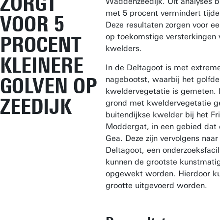
ZORGT
Waddenzeedijk. Uit analyses bl
met 5 procent vermindert tijde
VOOR 5
Deze resultaten zorgen voor ee
op toekomstige versterkingen 
PROCENT
kwelders.
KLEINERE
In de Deltagoot is met extrem
GOLVEN OP
nagebootst, waarbij het golfd
kweldervegetatie is gemeten. E
ZEEDIJK
grond met kweldervegetatie ge
buitendijkse kwelder bij het F
Moddergat, in een gebied dat 
Gea. Deze zijn vervolgens naar 
Deltagoot, een onderzoeksfacil
kunnen de grootste kunstmati
opgewekt worden. Hierdoor k
grootte uitgevoerd worden.