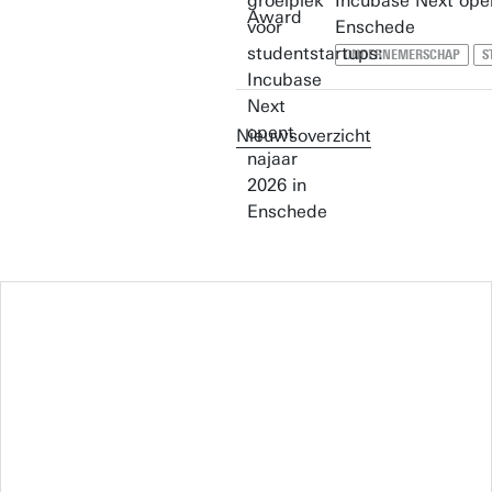
Incubase Next open
Enschede
ONDERNEMERSCHAP
S
Nieuwsoverzicht