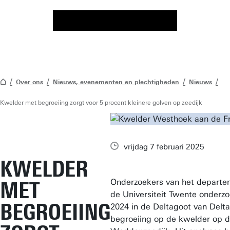
Over ons
Nieuws, evenementen en plechtigheden
Nieuws
Kwelder met begroeiing zorgt voor 5 procent kleinere golven op zeedijk
vrijdag 7 februari 2025
KWELDER
Onderzoekers van het departem
MET
de Universiteit Twente onderzo
BEGROEIING
2024 in de Deltagoot van Delta
begroeiing op de kwelder op d