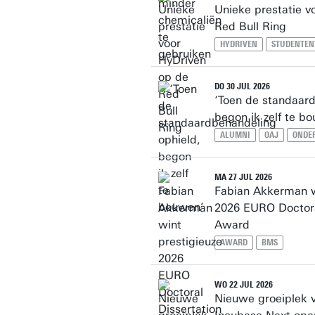
Unieke prestatie v
Red Bull Ring
HYDRIVEN
STUDENTE
DO 30 JUL 2026
‘Toen de standaard
begon ik zelf te b
ALUMNI
OAJ
ONDE
MA 27 JUL 2026
Fabian Akkerman w
2026 EURO Doctora
Award
AWARD
BMS
WO 22 JUL 2026
Nieuwe groeiplek v