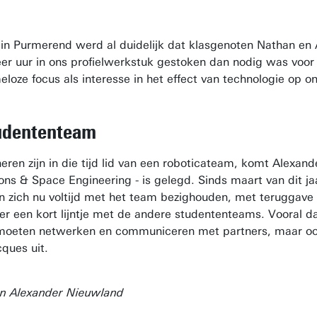
n Purmerend werd al duidelijk dat klasgenoten Nathan en A
r uur in ons profielwerkstuk gestoken dan nodig was voor d
eloze focus als interesse in het effect van technologie op
tudententeam
 heren zijn in die tijd lid van een roboticateam, komt Alex
ons & Space Engineering - is gelegd. Sinds maart van dit 
n zich nu voltijd met het team bezighouden, met teruggave
 er een kort lijntje met de andere studententeams. Vooral d
eten netwerken en communiceren met partners, maar ook hoe
ques uit.
n Alexander Nieuwland