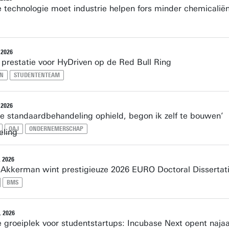
 technologie moet industrie helpen fors minder chemicalië
 2026
 prestatie voor HyDriven op de Red Bull Ring
EN
STUDENTENTEAM
 2026
de standaardbehandeling ophield, begon ik zelf te bouwen’
OAJ
ONDERNEMERSCHAP
 2026
 Akkerman wint prestigieuze 2026 EURO Doctoral Disserta
BMS
 2026
 groeiplek voor studentstartups: Incubase Next opent naja