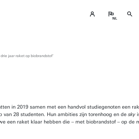
rie jaar raket op biobrandstof’
ten in 2019 samen met een handvol studiegenoten een rake
ub van 28 studenten. Hun ambities zijn torenhoog en de
sky
i
en we een raket klaar hebben die – met biobrandstof – op de 