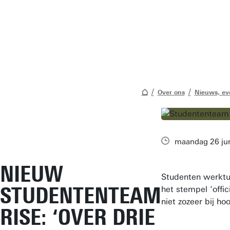
Over ons
Nieuws, ev
maandag 26 ju
NIEUW
Studenten werktu
STUDENTENTEAM
het stempel ‘offi
niet zozeer bij h
RISE: ‘OVER DRIE