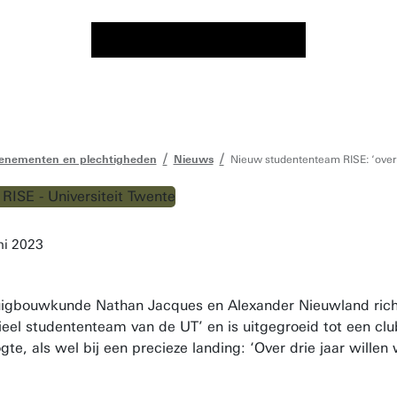
enementen en plechtigheden
Nieuws
Nieuw studententeam RISE: ‘over d
ni 2023
igbouwkunde Nathan Jacques en Alexander Nieuwland richt
cieel studententeam van de UT’ en is uitgegroeid tot een cl
oogte, als wel bij een precieze landing: ‘Over drie jaar will