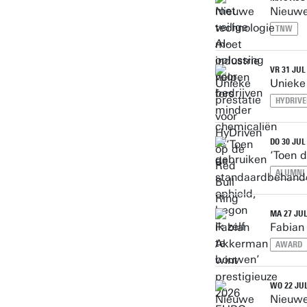
Nieuwe
TNW
VR 31 JUL
Unieke
HYDRIV
DO 30 JUL
‘Toen 
ALUMNI
MA 27 JUL
Fabian
AWARD
WO 22 JUL
Nieuwe