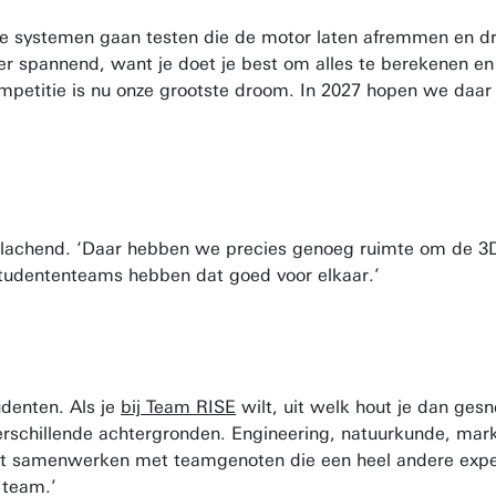
de systemen gaan testen die de motor laten afremmen en 
eer spannend, want je doet je best om alles te berekenen e
petitie is nu onze grootste droom. In 2027 hopen we daar k
 lachend. ‘Daar hebben we precies genoeg ruimte om de 3D-
studententeams hebben dat goed voor elkaar.’
udenten. Als je
bij Team RISE
wilt, uit welk hout je dan ges
erschillende achtergronden. Engineering, natuurkunde, mark
 wilt samenwerken met teamgenoten die een heel andere expe
 team.’