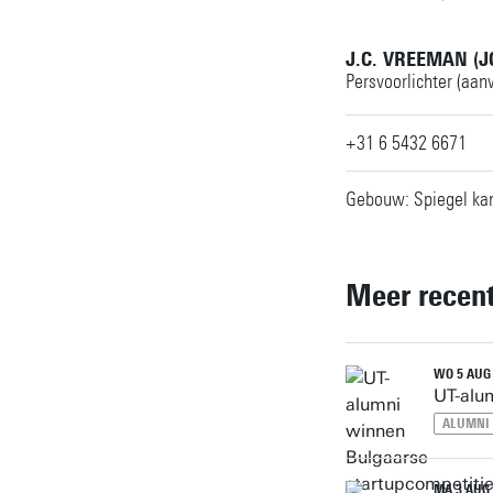
J.C. VREEMAN (
Persvoorlichter (aan
+31 6 5432 6671
Gebouw: Spiegel kan
Meer recen
WO 5 AUG
UT-alu
ALUMNI
MA 3 AUG 