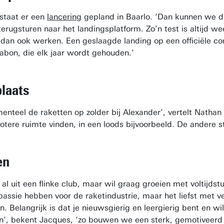
staat er een
lancering
gepland in Baarlo. ‘Dan kunnen we 
erugsturen naar het landingsplatform. Zo’n test is altijd w
 dan ook werken. Een geslaagde landing op een officiële com
sabon, die elk jaar wordt gehouden.’
laats
teel de raketten op zolder bij Alexander’, vertelt Nathan
tere ruimte vinden, in een loods bijvoorbeeld. De andere 
en
al uit een flinke club, maar wil graag groeien met voltijdst
assie hebben voor de raketindustrie, maar het liefst met v
n. Belangrijk is dat je nieuwsgierig en leergierig bent en
jn’, bekent Jacques, ‘zo bouwen we een sterk, gemotiveerd