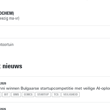
JOCHEM)
wezig ma-vr)
toortuin
t nieuws
 2026
mni winnen Bulgaarse startupcompetitie met veilige AI-oplo
BIT
BMS
EEMCS
STARTUP
TCS
VEILIGHEID
2026