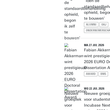
‘Toen de
standaardbeh
ophield, begon
te bouwen’
ALUMNI
OAJ
ONDERNEMERSCH
MA 27 JUL 2026
Fabian Akker
wint prestigi
2026 EURO Do
Dissertation 
AWARD
BMS
WO 22 JUL 2026
Nieuwe groei
voor students
Incubase Nex