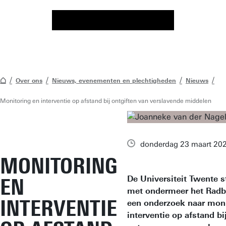
Over ons
Nieuws, evenementen en plechtigheden
Nieuws
Monitoring en interventie op afstand bij ontgiften van verslavende middelen
donderdag 23 maart 20
MONITORING
De Universiteit Twente 
EN
met ondermeer het Rad
INTERVENTIE
een onderzoek naar moni
interventie op afstand bi