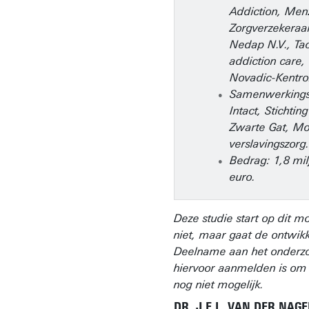
Addiction, Men
Zorgverzekeraar
Nedap N.V., Ta
addiction care, 
Novadic-Kentro
Samenwerkings
Intact, Stichtin
Zwarte Gat, M
verslavingszorg.
Bedrag: 1,8 mi
euro.
Deze studie start op dit 
niet, maar gaat de ontwikk
Deelname aan het onderzo
hiervoor aanmelden is om
nog niet mogelijk.
DR. J.E.L. VAN DER NAGE