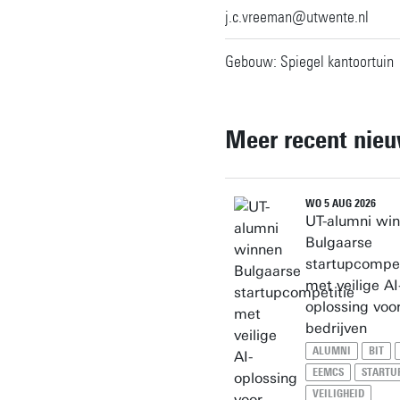
j.c.vreeman@utwente.nl
Gebouw: Spiegel kantoortuin
Meer recent nie
WO 5 AUG 2026
UT-alumni wi
Bulgaarse
startupcompet
met veilige AI
oplossing voo
bedrijven
ALUMNI
BIT
EEMCS
STARTU
VEILIGHEID