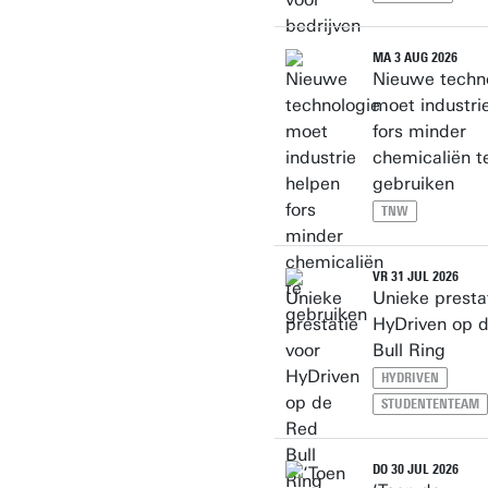
MA 3 AUG 2026
Nieuwe techn
moet industri
fors minder
chemicaliën t
gebruiken
TNW
VR 31 JUL 2026
Unieke presta
HyDriven op 
Bull Ring
HYDRIVEN
STUDENTENTEAM
DO 30 JUL 2026