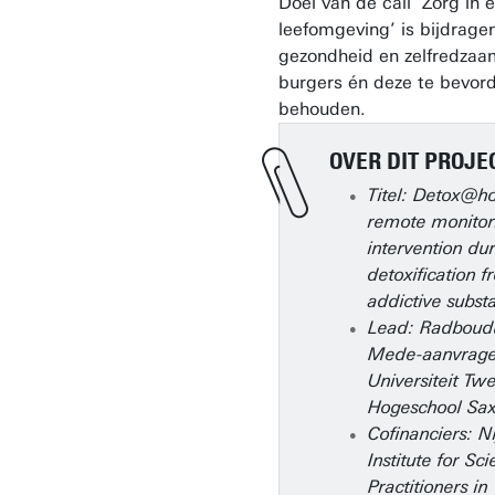
Doel van de call ‘Zorg in 
leefomgeving’ is bijdrage
gezondheid en zelfredzaa
burgers én deze te bevor
behouden.
OVER DIT PROJE
Titel: Detox@h
remote monitor
intervention du
detoxification 
addictive subst
Lead: Radboud
Mede-aanvrage
Universiteit Tw
Hogeschool Sax
Cofinanciers: 
Institute for Sci
Practitioners in