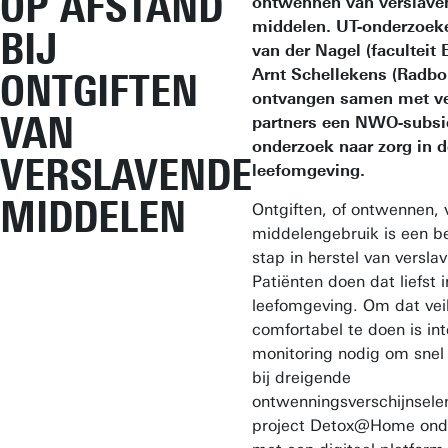
OP AFSTAND
ontwennen van verslave
middelen. UT-onderzoek
BIJ
van der Nagel (faculteit
Arnt Schellekens (Radb
ONTGIFTEN
ontvangen samen met ve
VAN
partners een NWO-subsi
onderzoek naar zorg in d
VERSLAVENDE
leefomgeving.
MIDDELEN
Ontgiften, of ontwennen, 
middelengebruik is een be
stap in herstel van verslav
Patiënten doen dat liefst 
leefomgeving. Om dat veil
comfortabel te doen is in
monitoring nodig om snel 
bij dreigende
ontwenningsverschijnsele
project Detox@Home onde