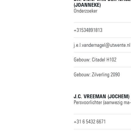
(JOANNEKE)
Onderzoeker
+31534891813
j.e.l.vandernagel@utwente.nl
Gebouw: Citadel H102
Gebouw: Zilverling 2090
J.C. VREEMAN (JOCHEM)
Persvoorlichter (aanwezig ma-
+31 6 5432 6671