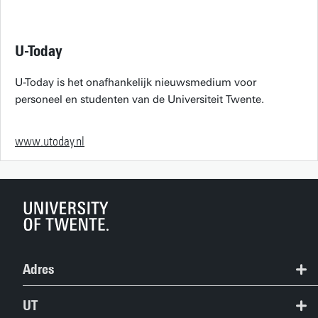
U-Today
U-Today is het onafhankelijk nieuwsmedium voor
personeel en studenten van de Universiteit Twente.
www.utoday.nl
Adres
+31 53 489 9111
UT