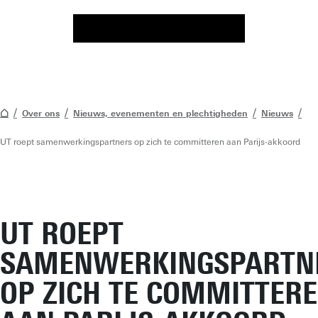
Over ons
Nieuws, evenementen en plechtigheden
Nieuws
UT roept samenwerkingspartners op zich te committeren aan Parijs-akkoord
UT ROEPT
SAMENWERKINGSPARTN
OP ZICH TE COMMITTER