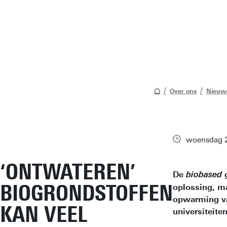
Over ons
Nieuws
woensdag 2
‘ONTWATEREN’
De
biobased
BIOGRONDSTOFFEN
oplossing, ma
opwarming va
KAN VEEL
universiteite