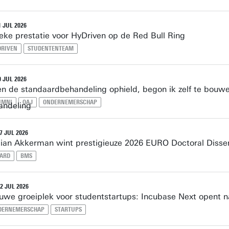
1 JUL 2026
eke prestatie voor HyDriven op de Red Bull Ring
DRIVEN
STUDENTENTEAM
0 JUL 2026
en de standaardbehandeling ophield, begon ik zelf te bouw
UMNI
OAJ
ONDERNEMERSCHAP
7 JUL 2026
ian Akkerman wint prestigieuze 2026 EURO Doctoral Disse
ARD
BMS
2 JUL 2026
uwe groeiplek voor studentstartups: Incubase Next opent n
DERNEMERSCHAP
STARTUPS