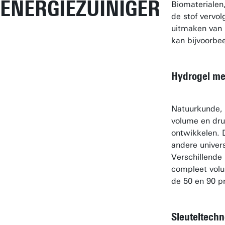
ENERGIEZUINIGER
Biomaterialen,
de stof vervo
uitmaken van 
kan bijvoorbe
Hydrogel m
Natuurkunde, d
volume en druk
ontwikkelen. D
andere univers
Verschillende
compleet volu
de 50 en 90 p
Sleuteltechn