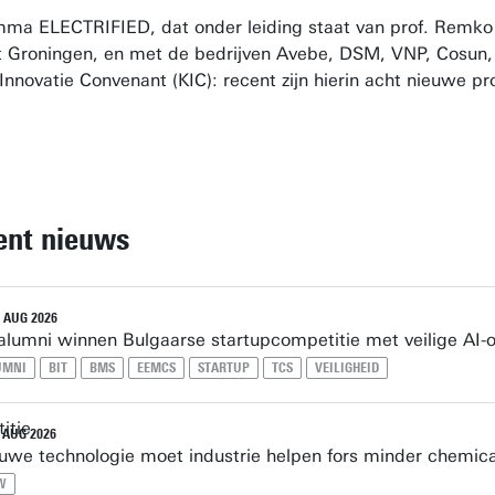
mma ELECTRIFIED, dat onder leiding staat van prof. Remk
it Groningen, en met de bedrijven Avebe, DSM, VNP, Cosun,
Innovatie Convenant (KIC): recent zijn hierin acht nieuwe p
ent nieuws
 AUG 2026
alumni winnen Bulgaarse startupcompetitie met veilige AI-o
UMNI
BIT
BMS
EEMCS
STARTUP
TCS
VEILIGHEID
 AUG 2026
uwe technologie moet industrie helpen fors minder chemica
W