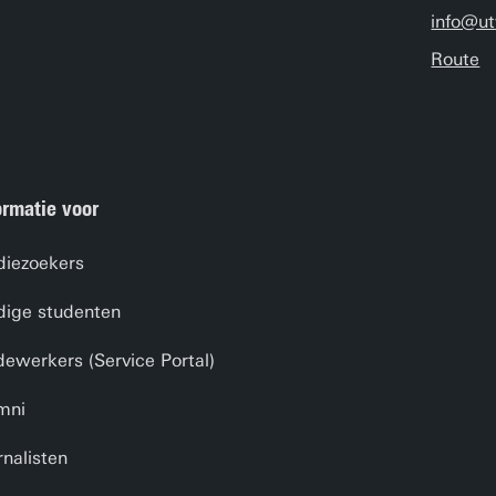
info@ut
Route
ormatie voor
diezoekers
dige studenten
ewerkers (Service Portal)
mni
rnalisten