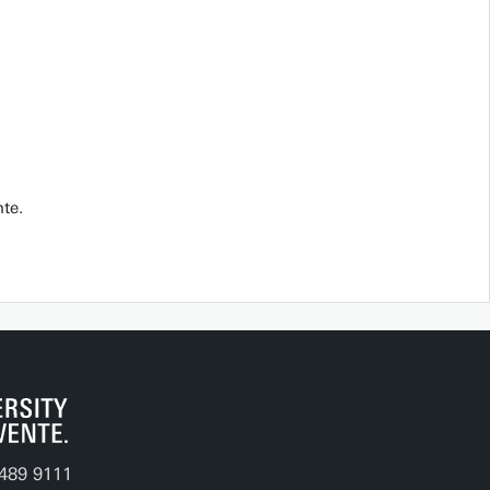
te.
489 9111