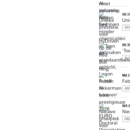
VR 3
Uni
HY
DO 3
‘To
AL
MA 2
Fab
AW
WO 2
Nie
ON