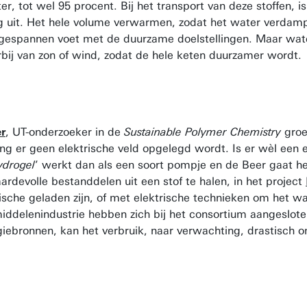
r, tot wel 95 procent. Bij het transport van deze stoffen, i
og uit. Het hele volume verwarmen, zodat het water verdamp
op gespannen voet met de duurzame doelstellingen. Maar wa
rbij van zon of wind, zodat de hele keten duurzamer wordt.
er
, UT-onderzoeker in de
Sustainable Polymer Chemistry
groe
 er geen elektrische veld opgelegd wordt. Is er wèl een ele
ydrogel
’ werkt dan als een soort pompje en de Beer gaat 
rdevolle bestanddelen uit een stof te halen, in het project
che geladen zijn, of met elektrische technieken om het wate
iddelenindustrie hebben zich bij het consortium aangeslote
bronnen, kan het verbruik, naar verwachting, drastisch om