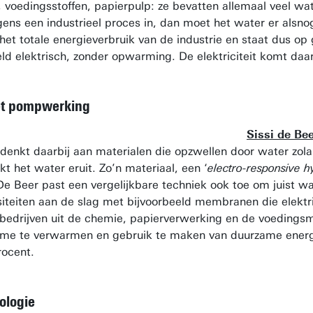
 voedingsstoffen, papierpulp: ze bevatten allemaal veel wate
lgens een industrieel proces in, dan moet het water er alsn
het totale energieverbruik van de industrie en staat dus 
eld elektrisch, zonder opwarming. De elektriciteit komt daa
et pompwerking
Sissi de Be
enkt daarbij aan materialen die opzwellen door water zolang
t het water eruit. Zo’n materiaal, een ‘
electro-responsive h
e Beer past een vergelijkbare techniek ook toe om juist waa
iteiten aan de slag met bijvoorbeeld membranen die elektris
 bedrijven uit de chemie, papierverwerking en de voedingsm
me te verwarmen en gebruik te maken van duurzame energie
rocent.
ologie