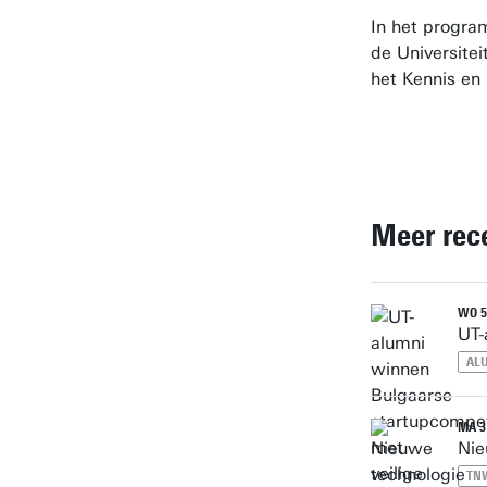
In het progra
de Universite
het Kennis en 
Meer rec
WO 5
UT-
AL
MA 3
Nie
TN