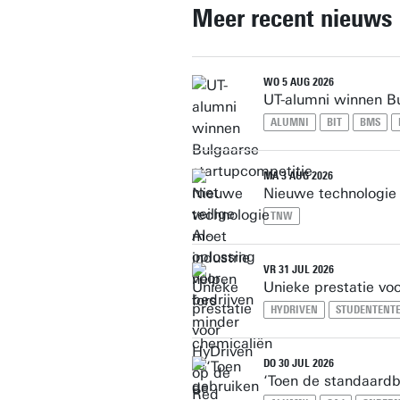
Meer recent nieuws
WO 5 AUG 2026
UT-alumni winnen Bu
ALUMNI
BIT
BMS
MA 3 AUG 2026
Nieuwe technologie 
TNW
VR 31 JUL 2026
Unieke prestatie vo
HYDRIVEN
STUDENTENT
DO 30 JUL 2026
‘Toen de standaardb