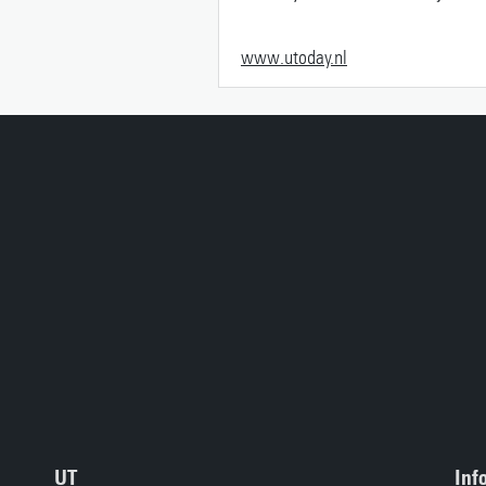
www.utoday.nl
UT
Inf