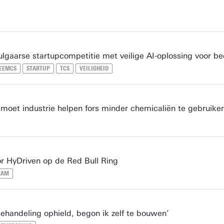
lgaarse startupcompetitie met veilige AI-oplossing voor be
EEMCS
STARTUP
TCS
VEILIGHEID
moet industrie helpen fors minder chemicaliën te gebruike
or HyDriven op de Red Bull Ring
EAM
ehandeling ophield, begon ik zelf te bouwen’