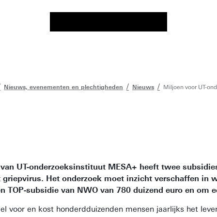
Nieuws, evenementen en plechtigheden
Nieuws
Miljoen voor UT-ond
ns van UT-onderzoeksinstituut MESA+ heeft twee subsidi
 griepvirus. Het onderzoek moet inzicht verschaffen in 
en TOP-subsidie van NWO van 780 duizend euro en om ee
el voor en kost honderdduizenden mensen jaarlijks het leven. 