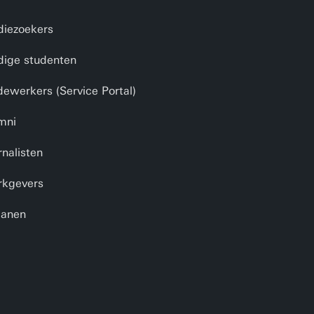
diezoekers
dige studenten
ewerkers (Service Portal)
mni
rnalisten
kgevers
anen