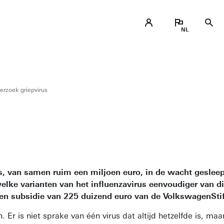
erzoek griepvirus
es, van samen ruim een miljoen euro, in de wacht geslee
welke varianten van het influenzavirus eenvoudiger van 
n subsidie van 225 duizend euro van de VolkswagenSti
Er is niet sprake van één virus dat altijd hetzelfde is, maa