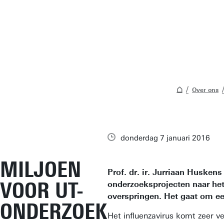
Over ons
donderdag 7 januari 2016
MILJOEN
Prof. dr. ir. Jurriaan Huske
VOOR UT-
onderzoeksprojecten naar het
overspringen. Het gaat om e
ONDERZOEK
Het influenzavirus komt zeer ve