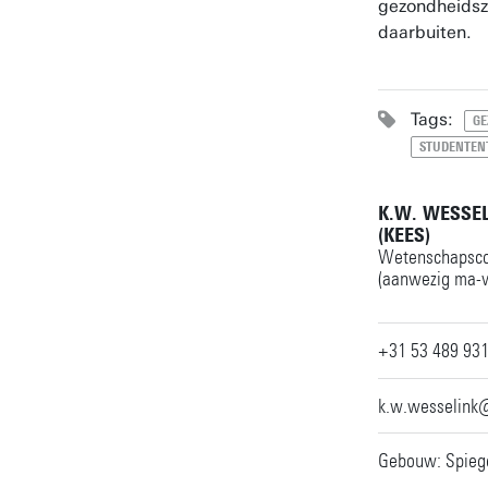
gezondheidsz
daarbuiten.
Tags:
GE
STUDENTEN
K.W. WESSE
(KEES)
Wetenschapsc
(aanwezig ma-v
+31 53 489 93
k.w.wesselink
Gebouw: Spiege