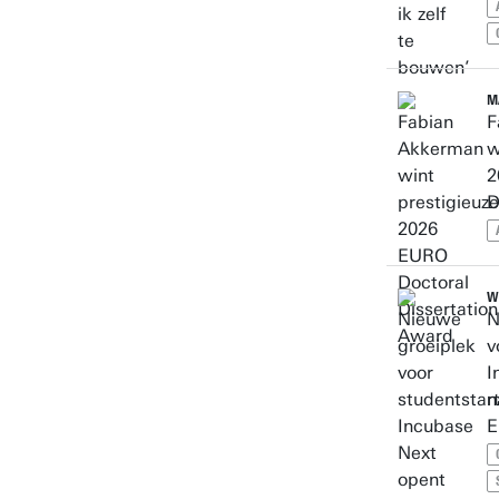
M
F
w
2
D
W
N
v
I
n
E