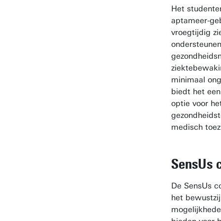
Het studente
aptameer-ge
vroegtijdig z
ondersteunen
gezondheidsm
ziektebewaki
minimaal ong
biedt het een
optie voor he
gezondheidst
medisch toez
SensUs c
De SensUs co
het bewustzij
mogelijkhede