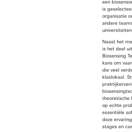
een biosenso
is geselecte
organisatie 
andere teams
universiteite
Naast het me
is het deel u
Biosensing T
kans om vaa
die veel verd
klaslokaal. 
praktijkerva
biosensingtec
theoretische
op echte pro
essentiële so
deze ervarin
stages en ca