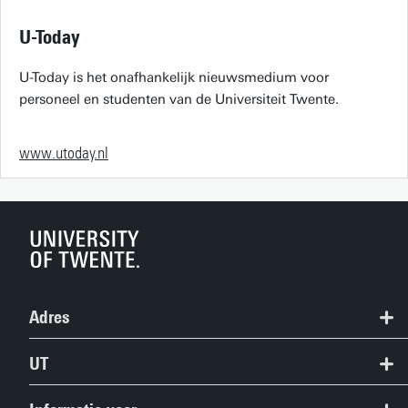
U-Today
U-Today is het onafhankelijk nieuwsmedium voor
personeel en studenten van de Universiteit Twente.
www.utoday.nl
Adres
+31 53 489 9111
UT
info@utwente.nl
Contact