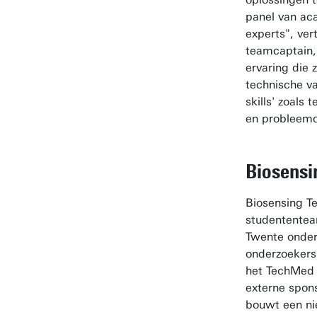
panel van ac
experts", ver
teamcaptain,
ervaring die
technische va
skills' zoal
en probleemo
Biosensi
Biosensing T
studententea
Twente onder
onderzoekers
het TechMed 
externe spon
bouwt een ni