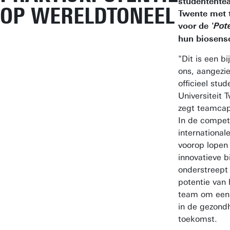
studentente
OP WERELDTONEEL
Twente met t
voor de
'Pot
hun biosens
"Dit is een b
ons, aangezie
officieel stu
Universiteit 
zegt teamcap
In de compet
internationa
voorop lopen
innovatieve b
onderstreept 
potentie van 
team om een 
in de gezond
toekomst.