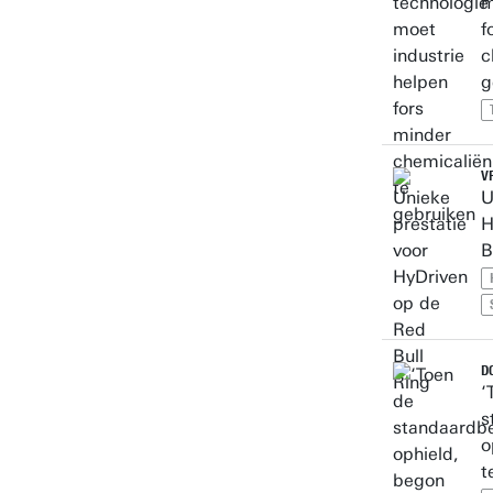
m
f
c
g
V
U
H
B
D
‘
s
o
t