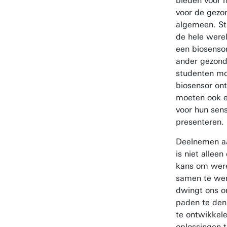
bieden voor h
voor de gezo
algemeen. St
de hele werel
een biosenso
ander gezon
studenten mo
biosensor on
moeten ook e
voor hun sen
presenteren.
Deelnemen a
is niet alleen
kans om were
samen te wer
dwingt ons o
paden te den
te ontwikkele
oplossingen 