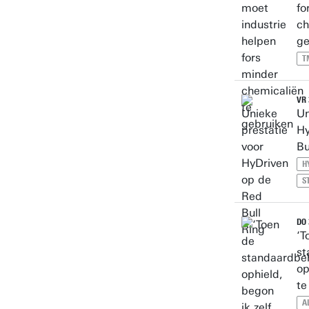
fo
ch
ge
T
VR 
Un
Hy
Bu
H
S
DO 
‘T
st
op
te
A