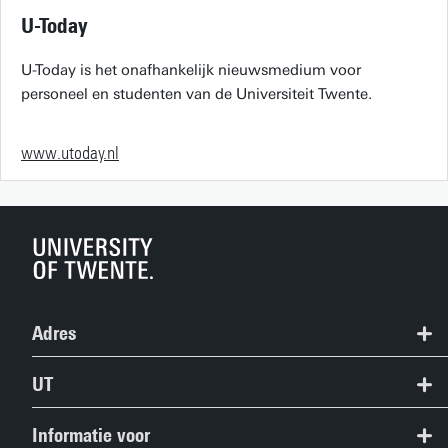
U-Today
U-Today is het onafhankelijk nieuwsmedium voor
personeel en studenten van de Universiteit Twente.
www.utoday.nl
Adres
+31 53 489 9111
UT
info@utwente.nl
Contact
Informatie voor