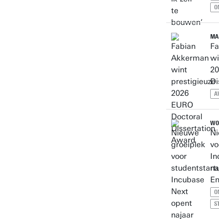
O
MA 
Fa
wi
20
Di
A
WO 
Ni
vo
In
na
E
O
S