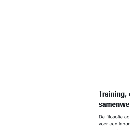
transdis
setting
deze sp
inspiree
origine
wetensc
inzichte
Wim T
Training,
samenwe
De filosofie a
voor een labor