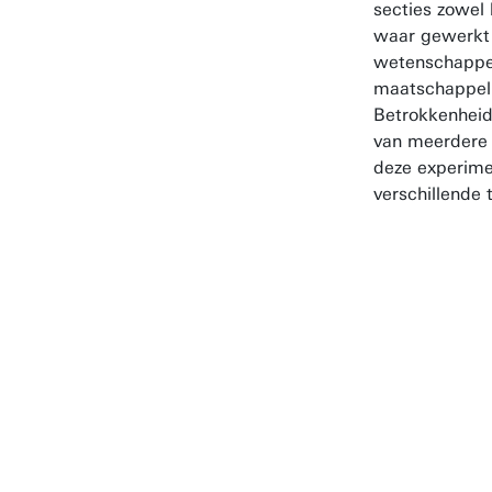
secties zowel
waar gewerkt
wetenschappel
maatschappeli
Betrokkenhei
van meerdere 
deze experime
verschillende 
Het Livin