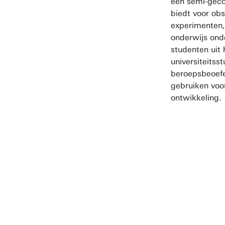
een semi-gec
biedt voor obs
experimenten,
onderwijs ond
studenten uit
universiteits
beroepsbeoefe
gebruiken voo
ontwikkeling.
Het bie
student
realisti