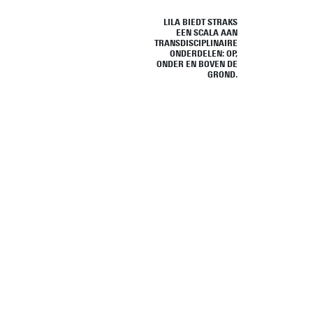
LILA BIEDT STRAKS
EEN SCALA AAN
TRANSDISCIPLINAIRE
ONDERDELEN: OP,
ONDER EN BOVEN DE
GROND.
Naast i
publiek
onderzo
om te w
ontwikk
method
technie