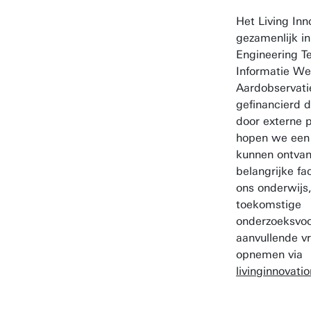
Het Living Inn
gezamenlijk ini
Engineering T
Informatie W
Aardobservati
gefinancierd d
door externe p
hopen we een 
kunnen ontvan
belangrijke fac
ons onderwijs
toekomstige
onderzoeksvoo
aanvullende v
opnemen via
livinginnovat