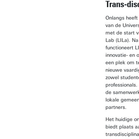
Trans-disc
Onlangs heeft
van de Univer
met de start v
Lab (LILa). Na
functioneert L
innovatie- en 
een plek om t
nieuwe vaardi
zowel student
professionals.
de samenwerk
lokale gemeen
partners.
Het huidige o
biedt plaats 
transdisciplin