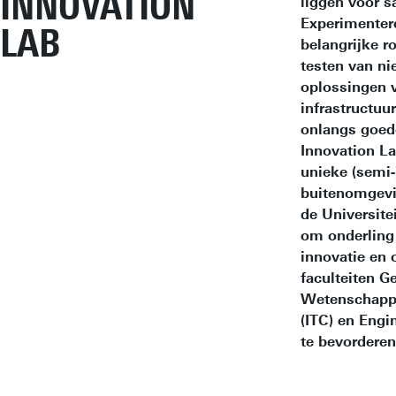
INNOVATION
liggen voor 
Experimenter
LAB
belangrijke ro
testen van n
oplossingen v
infrastructuu
onlangs goed
Innovation La
unieke (semi-
buitenomgevi
de Universite
om onderling
innovatie en 
faculteiten G
Wetenschappe
(ITC) en Engi
te bevorderen