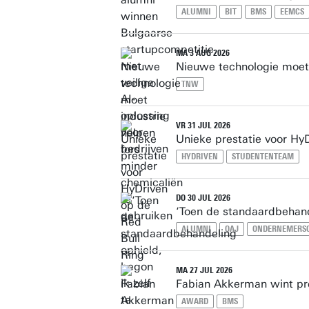
ALUMNI
BIT
BMS
EEMCS
MA 3 AUG 2026
Nieuwe technologie moet 
TNW
VR 31 JUL 2026
Unieke prestatie voor Hy
HYDRIVEN
STUDENTENTEAM
DO 30 JUL 2026
‘Toen de standaardbehand
ALUMNI
OAJ
ONDERNEMERS
MA 27 JUL 2026
Fabian Akkerman wint pr
AWARD
BMS