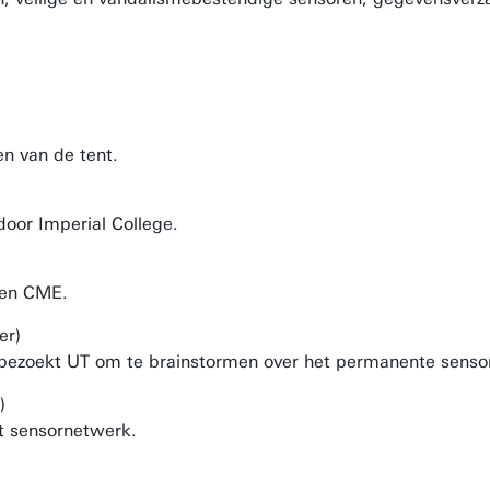
n van de tent.
door Imperial College.
 en CME.
er)
bezoekt UT om te brainstormen over het permanente senso
)
t sensornetwerk.