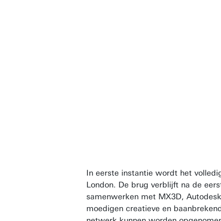
In eerste instantie wordt het volled
London. De brug verblijft na de eer
samenwerken met MX3D, Autodesk en
moedigen creatieve en baanbrekende
netwerk kunnen worden opgenomen, 