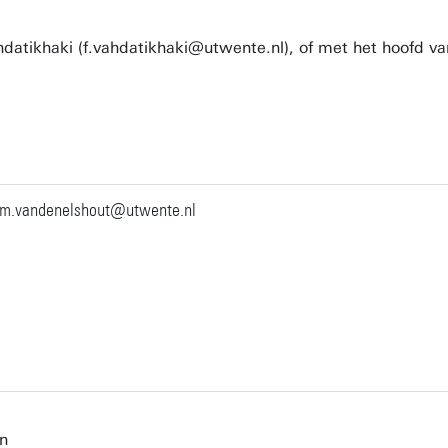
datikhaki (f.vahdatikhaki@utwente.nl), of met het hoofd v
g.m.vandenelshout@utwente.nl
en