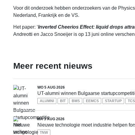
Voor dit onderzoek hebben onderzoekers van de Physics 
Nederland, Frankrijk en de VS.
Het paper: ‘
Inverted Cheerios Effect: liquid drops attrac
Andreotti en Jacco Snoeijer is op 13 juni online versche
Meer recent nieuws
WO 5 AUG 2026
UT-alumni winnen Bulgaarse startupcompetitie
ALUMNI
BIT
BMS
EEMCS
STARTUP
TCS
MA 3 AUG 2026
Nieuwe technologie moet industrie helpen for
TNW