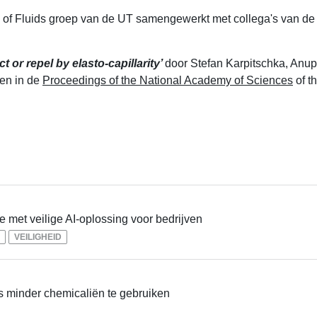
of Fluids groep van de UT samengewerkt met collega's van de 
t or repel by elasto-capillarity’
door Stefan Karpitschka, Anu
nen in de
Proceedings of the National Academy of Sciences
of t
 met veilige AI-oplossing voor bedrijven
VEILIGHEID
s minder chemicaliën te gebruiken