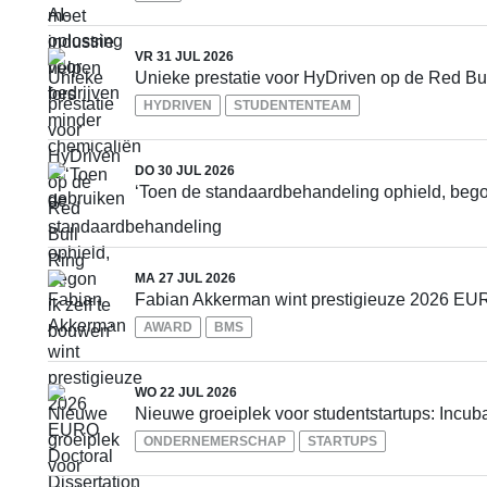
VR 31 JUL 2026
Unieke prestatie voor HyDriven op de Red Bu
HYDRIVEN
STUDENTENTEAM
DO 30 JUL 2026
‘Toen de standaardbehandeling ophield, begon
MA 27 JUL 2026
Fabian Akkerman wint prestigieuze 2026 EUR
AWARD
BMS
WO 22 JUL 2026
Nieuwe groeiplek voor studentstartups: Incu
ONDERNEMERSCHAP
STARTUPS