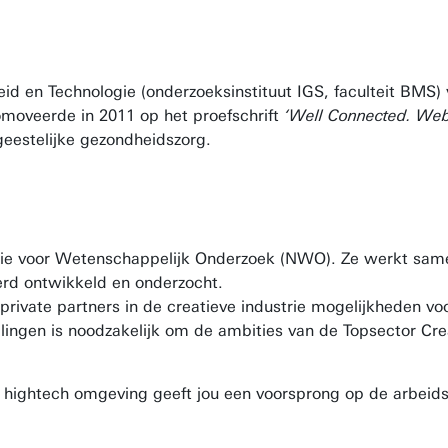
id en Technologie (onderzoeksinstituut IGS, faculteit BMS)
omoveerde in 2011 op het proefschrift
‘Well Connected. Web
 geestelijke gezondheidszorg.
satie voor Wetenschappelijk Onderzoek (NWO). Ze werkt sa
erd ontwikkeld en onderzocht.
ivate partners in de creatieve industrie mogelijkheden voo
lingen is noodzakelijk om de ambities van de Topsector Crea
en hightech omgeving geeft jou een voorsprong op de arbei