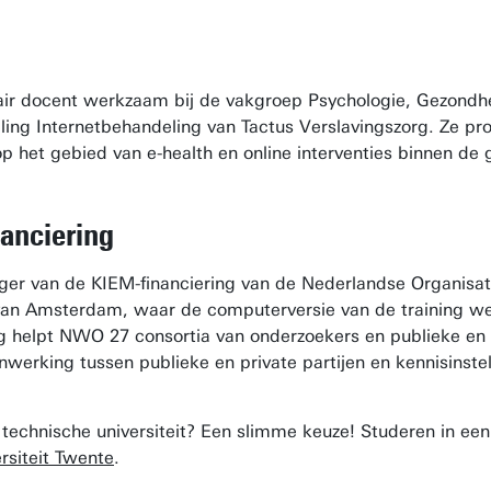
itair docent werkzaam bij de vakgroep Psychologie, Gezondhe
ling Internetbehandeling van Tactus Verslavingszorg. Ze pr
 op het gebied van e-health en online interventies binnen de
anciering
ager van de KIEM-financiering van de Nederlandse Organi
 van Amsterdam, waar de computerversie van de training w
g helpt NWO 27 consortia van onderzoekers en publieke en pr
nwerking tussen publieke en private partijen en kennisinstel
 technische universiteit? Een slimme keuze! Studeren in e
rsiteit Twente
.