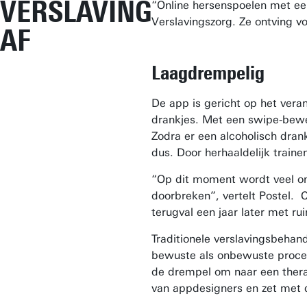
VERSLAVING
“Online hersenspoelen met een
Verslavingszorg. Ze ontving 
AF
Laagdrempelig
De app is gericht op het veran
drankjes. Met een swipe-beweg
Zodra er een alcoholisch dran
dus. Door herhaaldelijk traine
“Op dit moment wordt veel ond
doorbreken”, vertelt Postel. 
terugval een jaar later met ru
Traditionele verslavingsbehan
bewuste als onbewuste process
de drempel om naar een therap
van appdesigners en zet met 