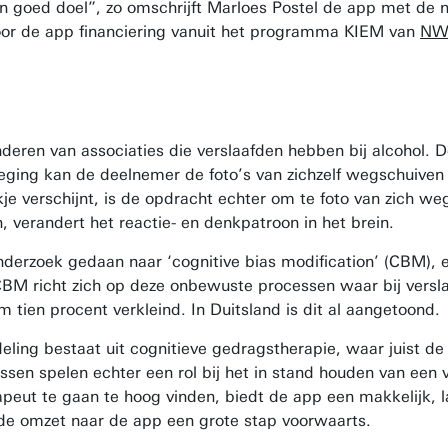
 goed doel”, zo omschrijft Marloes Postel de app met de na
voor de app financiering vanuit het programma KIEM van
NW
deren van associaties die verslaafden hebben bij alcohol. De
ing kan de deelnemer de foto’s van zichzelf wegschuiven of
kje verschijnt, is de opdracht echter om te foto van zich w
n, verandert het reactie- en denkpatroon in het brein.
erzoek gedaan naar ‘cognitive bias modification’ (CBM), ee
CBM richt zich op deze onbewuste processen waar bij verslav
im tien procent verkleind. In Duitsland is dit al aangetoond.
deling bestaat uit cognitieve gedragstherapie, waar juist
en spelen echter een rol bij het in stand houden van een ve
eut te gaan te hoog vinden, biedt de app een makkelijk, laa
de omzet naar de app een grote stap voorwaarts.