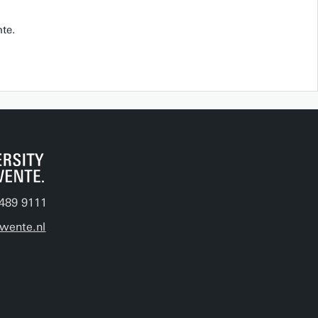
te.
489 9111
wente.nl