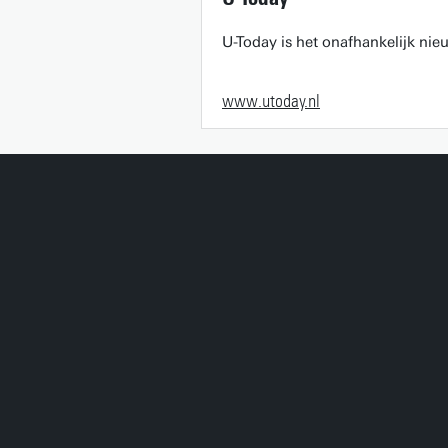
U-Today is het onafhankelijk ni
www.utoday.nl