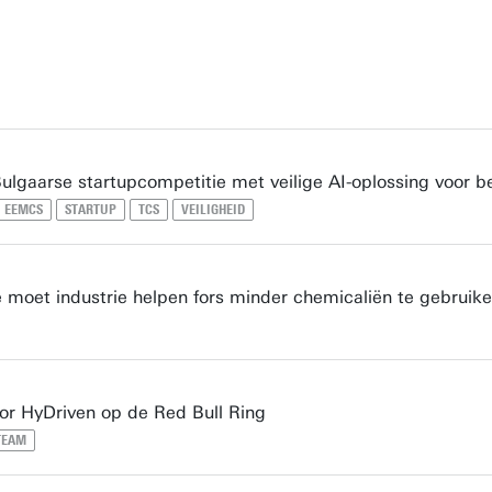
lgaarse startupcompetitie met veilige AI-oplossing voor be
EEMCS
STARTUP
TCS
VEILIGHEID
 moet industrie helpen fors minder chemicaliën te gebruik
oor HyDriven op de Red Bull Ring
TEAM