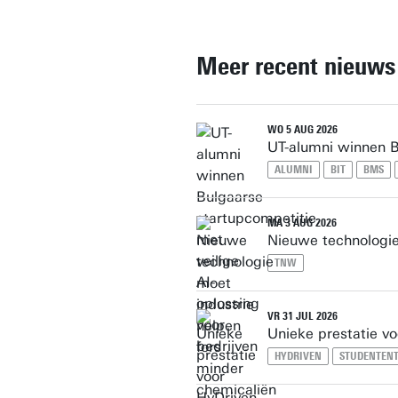
Meer recent nieuws
WO 5 AUG 2026
UT-alumni winnen Bu
ALUMNI
BIT
BMS
MA 3 AUG 2026
Nieuwe technologie
TNW
VR 31 JUL 2026
Unieke prestatie v
HYDRIVEN
STUDENTEN