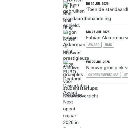
DO 30 JUL 2026
‘Toen de standaard
MA 27 JUL 2026
Fabian Akkerman wi
AWARD
BMS
WO 22 JUL 2026
Nieuwe groeiplek v
ONDERNEMERSCHAP
S
Nieuwsoverzicht