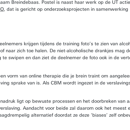
am Breindebaas. Postel is naast haar werk op de UT actief 
O
, dat is gericht op onderzoeksprojecten in samenwerking 
elnemers krijgen tijdens de training foto’s te zien van alcoh
 naar zich toe halen. De niet-alcoholische drankjes mag d
eg te swipen en dan ziet de deelnemer de foto ook in de ve
n vorm van online therapie die je brein traint om aangelee
ing sprake van is. Als CBM wordt ingezet in de verslavings
 de nadruk ligt op bewuste processen en het doorbreken van
rslaving. Aandacht voor beide zal daarom ook het meest eff
gdrempelig alternatief doordat ze deze ‘biases’ zelf onbewu