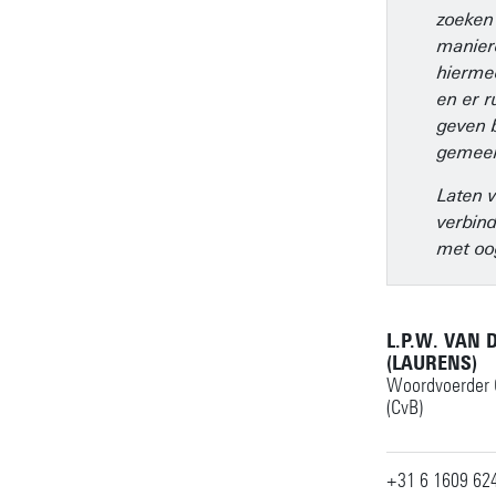
zoeken
manie
hierme
en er r
geven 
gemeen
Laten 
verbind
met oo
L.P.W. VAN 
(LAURENS)
Woordvoerder 
(CvB)
+31 6 1609 62