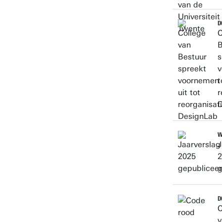
D
C
B
s
v
t
r
D
W
J
2
g
D
C