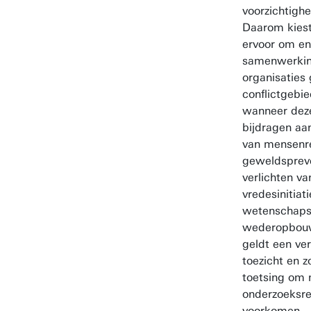
voorzichtighe
Daarom kiest 
ervoor om en
samenwerki
organisaties 
conflictgebie
wanneer dez
bijdragen aa
van mensenr
geweldspreve
verlichten va
vredesinitiat
wetenschaps
wederopbouw.
geldt een ve
toezicht en z
toetsing om 
onderzoeksre
voorkomen.