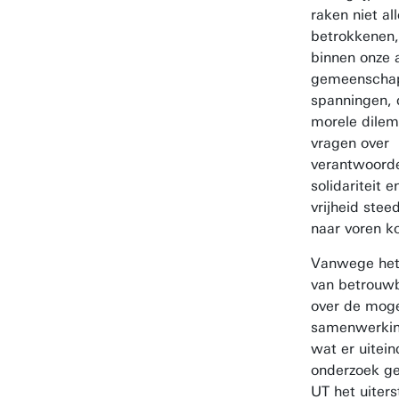
raken niet al
betrokkenen,
binnen onze
gemeenschap
spanningen, 
morele dilem
vragen over
verantwoorde
solidariteit
vrijheid stee
naar voren k
Vanwege het 
van betrouwb
over de moge
samenwerkin
wat er uitein
onderzoek ge
UT het uiters