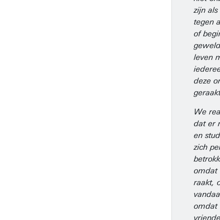
zijn als
tegen 
of beg
geweld
leven 
iedere
deze o
geraak
We rea
dat er
en stud
zich pe
betrok
omdat 
raakt, 
vandaa
omdat 
vriende