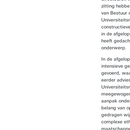
zitting hebbe
van Bestuur 
Universiteits
constructieve
in de afgelo
heeft gedacht
onderwerp.
In de afgelo
intensieve g
gevoerd, waa
eerder advie
Universiteits
meegewogen
aanpak onder
belang van o
gedragen wi
complexe eth
maatschappe