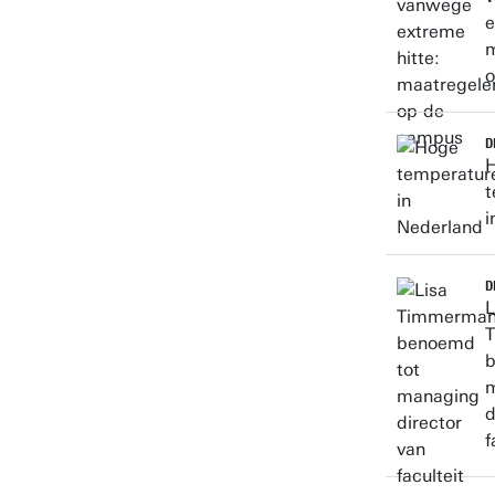
e
m
o
D
t
i
D
L
b
d
f