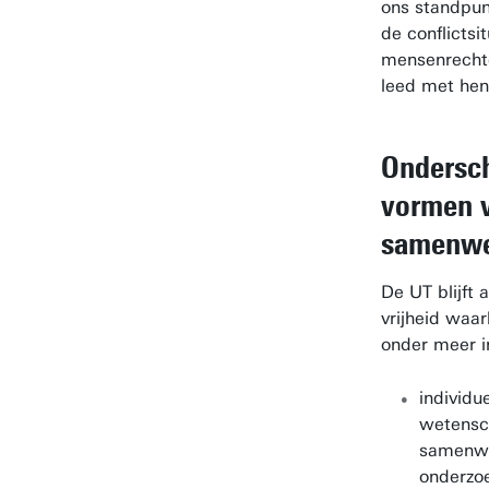
ons standpun
de conflictsit
mensenrecht
leed met hen
Ondersch
vormen 
samenwe
De UT blijft
vrijheid waa
onder meer i
individu
wetensc
samenwe
onderzoe