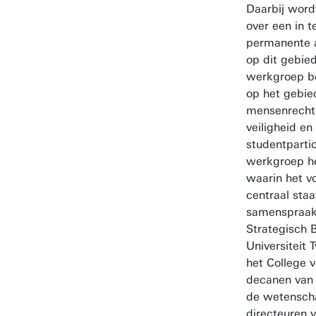
Daarbij word
over een in t
permanente 
op dit gebie
werkgroep be
op het gebie
mensenrechte
veiligheid en
studentpartic
werkgroep he
waarin het v
centraal staa
samenspraak
Strategisch 
Universiteit 
het College 
decanen van 
de wetenscha
directeuren v