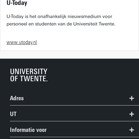
U-Today
U-Today is het onafhankelijk nieuwsmedium voor
personeel en studenten van de Universiteit Twente.
www.utoday.nl
Adres
+31 53 489 9111
UT
info@utwente.nl
Contact
Informatie voor
Route