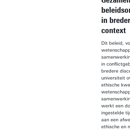
beleidso
in brede
context
Dit beleid, v
wetenschapp
samenwerkin
in conflictge
bredere disc
universiteit 
ethische kwe
wetenschapp
samenwerkin
werkt een do
ingestelde ti
aan een afwe
ethische en 