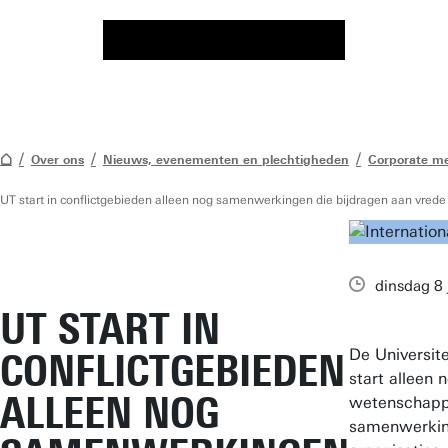
Over ons
Nieuws, evenementen en plechtigheden
Corporate m
UT start in conflictgebieden alleen nog samenwerkingen die bijdragen aan vre
dinsdag 8 
UT START IN
De Universit
CONFLICTGEBIEDEN
start alleen
ALLEEN NOG
wetenschapp
samenwerki