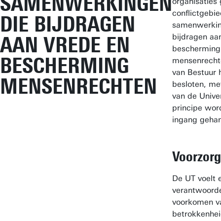
SAMENWERKINGEN
organisaties 
conflictgebie
DIE BIJDRAGEN
samenwerkin
bijdragen aa
AAN VREDE EN
bescherming
BESCHERMING
mensenrechte
van Bestuur 
MENSENRECHTEN
besloten, met
van de Univer
principe wor
ingang gehan
Voorzorg
De UT voelt 
verantwoorde
voorkomen v
betrokkenhei