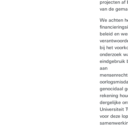
projecten af
van de gema
We achten he
financierings
beleid en we
verantwoorde
bij het voor
onderzoek w
eindgebruik 
aan
mensenrecht
oorlogsmisda
genocidaal 
rekening ho
dergelijke o
Universiteit
voor deze lo
samenwerkin