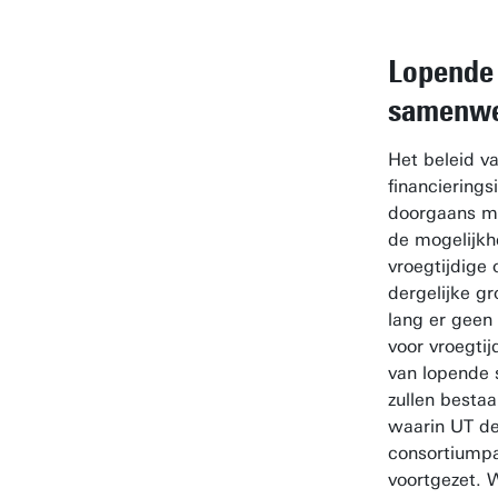
Lopende
samenwe
Het beleid v
financierings
doorgaans m
de mogelijkh
vroegtijdige
dergelijke gr
lang er geen 
voor vroegtij
van lopende
zullen besta
waarin UT de
consortiump
voortgezet. 