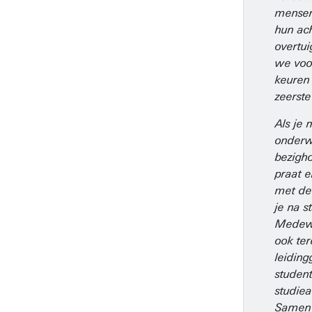
mense
hun ac
overtui
we vo
keuren
zeerste
Als je 
onderw
bezigho
praat e
met de
je na s
Medew
ook ter
leidin
student
studiea
Samen