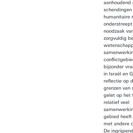
aanhoudend 
schendingen 
humanitaire 
onderstreept
noodzaak van
zorgvuldig b
wetenschapp
samenwerkin
conflictgebie
bijzonder vra
in Israël en 
reflectie op 
grenzen van
gelet op het 
relatief veel
samenwerking
gebied heeft 
met andere c
De ingrijpen