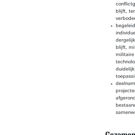
conflict
blijft, te
verbode
begeleid
individu
dergelij
blijft, m
militair
technol
duidelijk
toepassi
deelnam
project
afgeron
bestaan
samenwe
Gezamenl