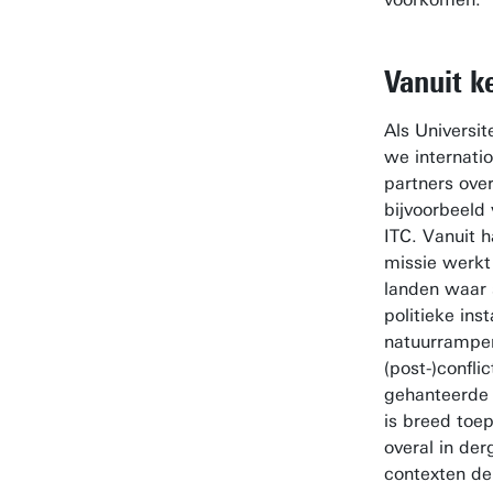
Vanuit 
Als Universi
we internati
partners ove
bijvoorbeeld 
ITC. Vanuit h
missie werkt
landen waar 
politieke insta
natuurrampe
(post-)conflic
gehanteerde 
is breed toe
overal in der
contexten de 