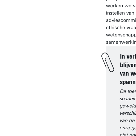
werken we ve
instellen va
adviescommis
ethische vr
wetenschapp
samenwerkin
In ver
blijve
van w
spann
De to
spanni
geweld
verschi
van de
onze g
niet on