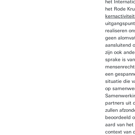
het Internat
het Rode Kru
kernactivitei
uitgangspun
realiseren on
geen alomvat
aansluitend o
zijn ook ande
sprake is van
mensenrecht
een gespanne
situatie die v
op samenwer
Samenwerki
partners uit 
zullen afzond
beoordeeld o
aard van het
context van d