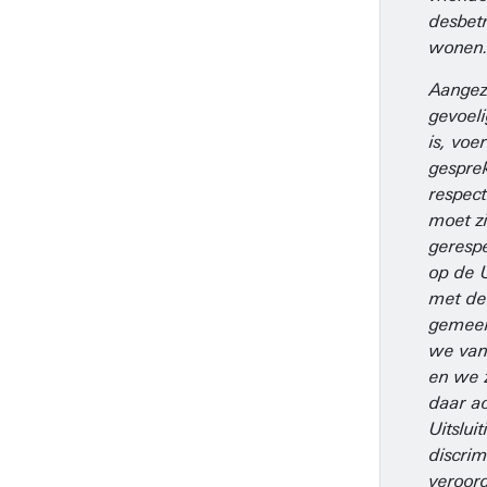
desbet
wonen
Aangez
gevoel
is, voe
gespre
respect
moet z
geresp
op de 
met de
gemeen
we van
en we 
daar ac
Uitsluit
discrim
veroor