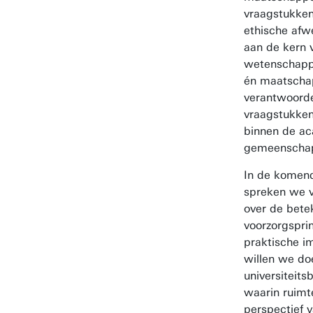
vraagstukken
ethische afw
aan de kern 
wetenschappel
én maatschap
verantwoordel
vraagstukken
binnen de a
gemeenschap
In de komen
spreken we v
over de betek
voorzorgspri
praktische im
willen we do
universiteits
waarin ruimte
perspectief 