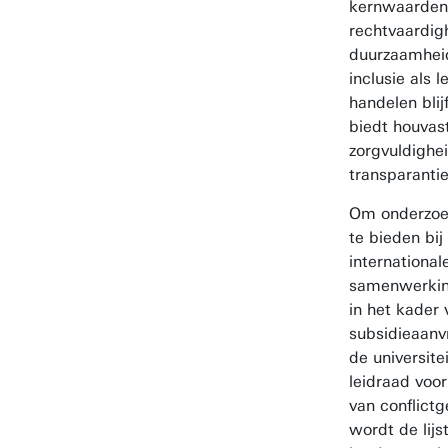
kernwaarden
rechtvaardig
duurzaamhei
inclusie als 
handelen bli
biedt houvas
zorgvuldighei
transparantie
Om onderzoek
te bieden bij
international
samenwerkin
in het kader 
subsidieaanv
de universite
leidraad voor
van conflict
wordt de lij