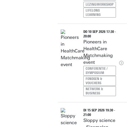
LEZING/WORKSHOP
LIFELONG
LEARNING
DO 10 SEP 2026 17:30 -
20:00
Pioneers in
HealthCare
Matchmaking
event
CONFERENTIE /
SYMPOSIUM
FONDSEN &
VOUCHERS
NETWERK &
BUSINESS
DI 15 SEP 2026 19:30 -
21:00
Sloppy science