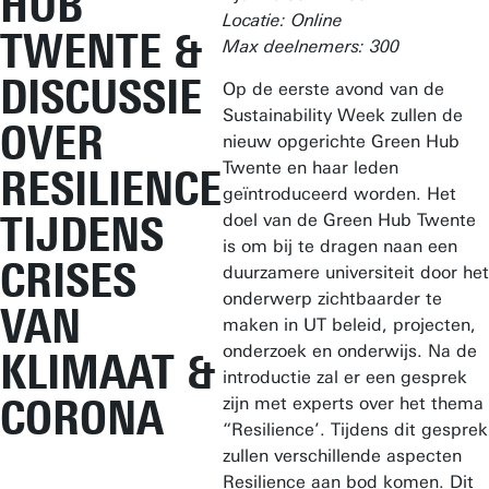
HUB
Locatie: Online
TWENTE &
Max deelnemers: 300
DISCUSSIE
Op de eerste avond van de
Sustainability Week zullen de
OVER
nieuw opgerichte Green Hub
Twente en haar leden
RESILIENCE
geïntroduceerd worden. Het
TIJDENS
doel van de Green Hub Twente
is om bij te dragen naan een
CRISES
duurzamere universiteit door het
onderwerp zichtbaarder te
VAN
maken in UT beleid, projecten,
onderzoek en onderwijs. Na de
KLIMAAT &
introductie zal er een gesprek
CORONA
zijn met experts over het thema
“Resilience’. Tijdens dit gesprek
zullen verschillende aspecten
Resilience aan bod komen. Dit