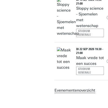
21:00
Sloppy science
- Sjoemelen
met
wetenschap
STUDIUM
GENERALE
DI 22 SEP 2026 19:30 -
21:00
Maak vrede tot
een succes
STUDIUM
GENERALE
Evenementenoverzicht