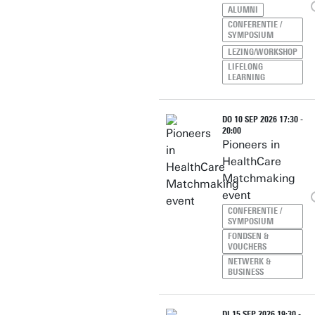
ALUMNI
CONFERENTIE /
SYMPOSIUM
LEZING/WORKSHOP
LIFELONG
LEARNING
DO 10 SEP 2026 17:30 -
20:00
Pioneers in
HealthCare
Matchmaking
event
CONFERENTIE /
SYMPOSIUM
FONDSEN &
VOUCHERS
NETWERK &
BUSINESS
DI 15 SEP 2026 19:30 -