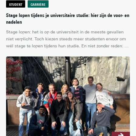
STUDENT
CARRIÈRE
Stage lopen tijdens je universitaire studie: hier zijn de voor- en
nadelen
Stage lopen: het is op de universiteit in de meeste gevallen 
niet verplicht. Toch kiezen steeds meer studenten ervoor om 
wél stage te lopen tijdens hun studie. En niet zonder reden: 
stage lopen kan een hele waardevolle ervaring zijn. Ben jij 
benieuwd of een stage tijdens je studie bij jou past? In dit 
artikel zetten we een aantal voor- en nadelen op een rijtje!