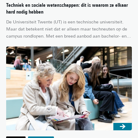
Techniek en sociale wetenschappen: dit is waarom ze elkaar
hard nodig hebben
De Universiteit Twente (UT) is een technische universiteit. 
Maar dat betekent niet dat er alleen maar techneuten op de 
campus rondlopen. Met een breed aanbod aan bachelor- en 
masteropleidingen in engineering en sociale wetenschappen 
vind je aan de UT the best of both worlds. Je bouwt hier 
bruggen tussen technologie en de maatschappij – of je nu 
volledig in de wereld van tech wilt duiken of juist de 
menselijke kant ervan wilt ontdekken. In dit artikel lees je 
drie redenen waarom samenwerking tussen deze (schijnbare) 
tegenpolen juist een slimme zet is!