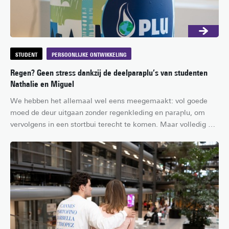
STUDENT
PERSOONLIJKE ONTWIKKELING
Regen? Geen stress dankzij de deelparaplu’s van studenten
Nathalie en Miguel
We hebben het allemaal wel eens meegemaakt: vol goede 
moed de deur uitgaan zonder regenkleding en paraplu, om 
vervolgens in een stortbui terecht te komen. Maar volledig 
natgeregend naar huis? Dat is binnenkort niet meer nodig als 
het ligt aan Nathalie, masterstudent Industrial Design 
Engineering en Industrial Engineering & Management. Samen 
met Miguel, masterstudent Mechanical Engineering, begon 
ze naast haar studie PLU: een start-up die machines met 
deelparaplu’s ontwikkelt.