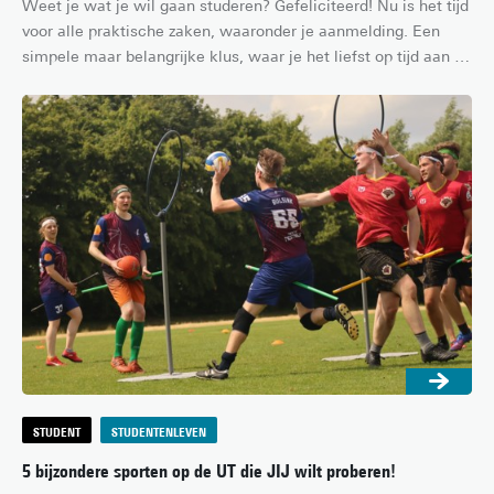
Weet je wat je wil gaan studeren? Gefeliciteerd! Nu is het tijd 
voor alle praktische zaken, waaronder je aanmelding. Een 
simpele maar belangrijke klus, waar je het liefst op tijd aan 
begint. In dit artikel lees je alles wat je moet weten als je je 
gaat inschrijven voor een universitaire studie, zodat je straks 
goed voorbereid de zomervakantie in gaat!
STUDENT
STUDENTENLEVEN
5 bijzondere sporten op de UT die JIJ wilt proberen!