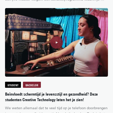
wordt klaargestoomd voor jouw specifieke masteropleiding. 
Dit betekent dat je in korte tijd veel nieuwe kennis en 
vaardigheden gaat leren, wat soms best pittig kan zijn. 
Gelukkig zijn vele andere studenten je voorgegaan! In dit 
artikel zetten we zeven tips voor het behalen van je pre-
master op een rijtje.
STUDENT
BACHELOR
Beïnvloedt schermtijd je levensstijl en gezondheid? Deze
studenten Creative Technology laten het je zien!
We weten allemaal dat te veel tijd op je telefoon doorbrengen 