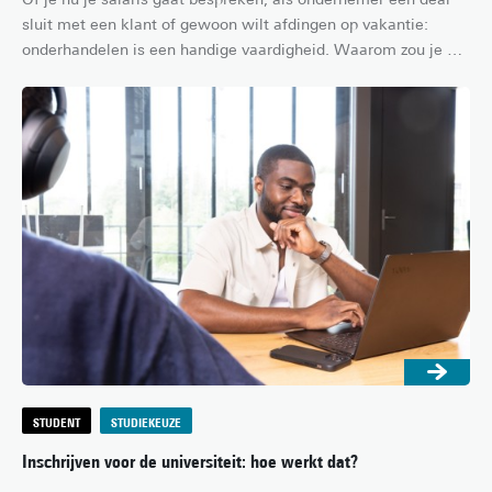
sluit met een klant of gewoon wilt afdingen op vakantie: 
onderhandelen is een handige vaardigheid. Waarom zou je er 
niet aan werken tijdens je studententijd? In dit artikel vertelt 
studentonderhandelaar Richard waarom en hoe je je 
onderhandelingsvaardigheden kunt verbeteren voordat je aan 
je professionele carrière begint.
STUDENT
STUDIEKEUZE
Inschrijven voor de universiteit: hoe werkt dat?