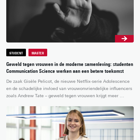
STUDENT
MASTER
Geweld tegen vrouwen in de moderne samenleving: studenten
Communication Science werken aan een betere toekomst
De zaak Gisèle Pelicot, de nieuwe Netflix-serie Adolescence 
en de schadelijke invloed van vrouwonvriendelijke influencers 
zoals Andrew Tate – geweld tegen vrouwen krijgt meer 
aandacht in de traditionele media dan ooit tevoren. Helaas 
leidt deze toenemende bewustwording niet direct tot 
vooruitgang: wereldwijd heeft bijna één op de drie vrouwen 
minstens één keer in haar leven te maken gehad met fysiek 
en/of seksueel geweld*. Communication Science studenten 
Carly, Ioanna, Leonie en Nancy doken in het complexe 