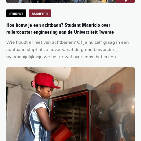
STUDENT
BACHELOR
Hoe bouw je een achtbaan? Student Mauricio over
rollercoaster engineering aan de Universiteit Twente
Wie houdt er niet van achtbanen? Of je nu zelf graag in een 
achtbaan stapt of ze liever vanaf de grond bewondert, 
waarschijnlijk zijn we het er wel over eens: het is een 
indrukwekkend staaltje techniek. Maar hoe bouw je eigenlijk 
een achtbaan? En hoe zit het met de natuurkunde erachter? 
Uitwisselingsstudent Mauricio uit Mexico kwam naar 
Enschede om precies dat te leren, tijdens de minor 
rollercoaster engineering.