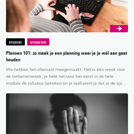
STUDENT
STUDIETIPS
Plannen 101: zo maak je een planning waar je je wél aan gaat
houden
We hebben het allemaal meegemaakt. Het is één week voor 
de tentamenweek, je hebt net voor het eerst in de hele 
module de syllabus bekeken en je realiseert je dat je de sjaak 
bent. Je had natuurlijk gewoon een goede planning kunnen 
maken en op tijd kunnen beginnen met studeren, maar 
waarom zou je dat doen als je ook onder tijdsdruk kunt 
stampen…? Ondanks dat dit best effectief kan zijn, is het ook 
nogal stressvol. Daarom vind je in dit artikel tips voor het 
maken van een planning waar je je de volgende keer écht aan 
gaat houden.