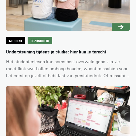
STUDENT
GEZONDHEID
Ondersteuning tijdens je studie: hier kun je terecht
Het studentenleven kan soms best overweldigend zijn. Je 
moet flink wat ballen omhoog houden, woont misschien voor 
het eerst op jezelf of hebt last van prestatiedruk. Of misschien 
krijg je tijdens je studie te maken met persoonlijke 
omstandigheden waardoor het even iets minder gaat. 
Gelukkig sta je er niet alleen voor. In dit artikel lees je waar je 
op de Universiteit Twente terecht kunt voor extra hulp tijdens 
je studie.