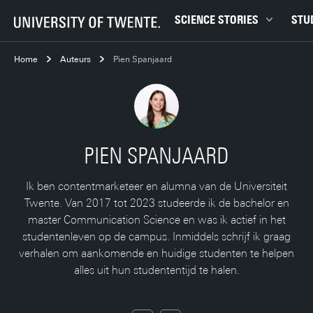
SCIENCE STORIES
STU
Chiptechnologie
Bachel
Home
Auteurs
Pien Spanjaard
Data & AI
Campu
Gedrag & samenleving
Carrièr
Gezondheid
Ensch
Klimaat
Ervari
PIEN SPANJAARD
Natuurkunde & materialen
Master
Ik ben contentmarketeer en alumna van de Universiteit
Robotica
Studen
Twente. Van 2017 tot 2023 studeerde ik de bachelor en
Veiligheid
Studie
master Communication Science en was ik actief in het
studentenleven op de campus. Inmiddels schrijf ik graag
Studiet
verhalen om aankomende en huidige studenten te helpen
alles uit hun studententijd te halen.