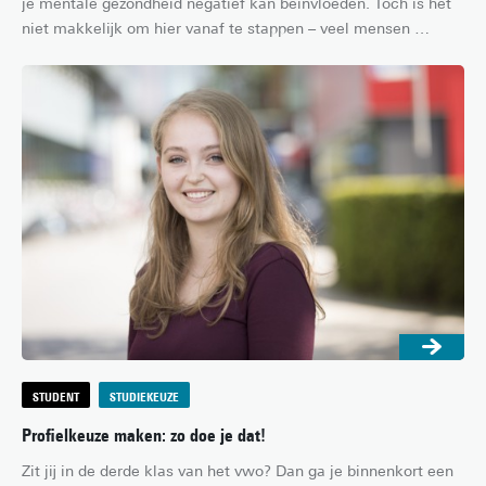
je mentale gezondheid negatief kan beïnvloeden. Toch is het 
niet makkelijk om hier vanaf te stappen – veel mensen 
brengen het grootste deel van hun (vrije) tijd door op 
schermen, met alle gevolgen van dien. Daarom besloot 
student Creative Technology Nina met haar projectgroep een 
interactieve installatie te maken om mensen te laten 
nadenken over hun schermtijd en geluk. In dit artikel vertelt ze 
alles over dit project en het belang ervan in onze digitale 
samenleving.
STUDENT
STUDIEKEUZE
Profielkeuze maken: zo doe je dat!
Zit jij in de derde klas van het vwo? Dan ga je binnenkort een 