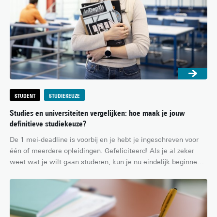
probleem van geweld tegen vrouwen in onze moderne 
samenleving.
STUDENT
STUDIEKEUZE
Studies en universiteiten vergelijken: hoe maak je jouw
definitieve studiekeuze?
De 1 mei-deadline is voorbij en je hebt je ingeschreven voor 
één of meerdere opleidingen. Gefeliciteerd! Als je al zeker 
weet wat je wilt gaan studeren, kun je nu eindelijk beginnen 
met de voorbereidingen. Het kan ook zijn dat je nog twijfelt 
tussen studies en/of universiteiten, en je je eerst nog iets 
beter wilt informeren voordat je je definitieve studiekeuze 
maakt. Maar hoe doe je dat? In dit artikel lees je een aantal 