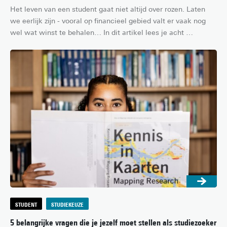
Het leven van een student gaat niet altijd over rozen. Laten 
we eerlijk zijn - vooral op financieel gebied valt er vaak nog 
wel wat winst te behalen… In dit artikel lees je acht 
bespaartips voor studenten, zodat jij niet de rest van de 
maand hoeft te overleven op instant noodles (yes, we’ve been 
there).
STUDENT
STUDIEKEUZE
5 belangrijke vragen die je jezelf moet stellen als studiezoeker