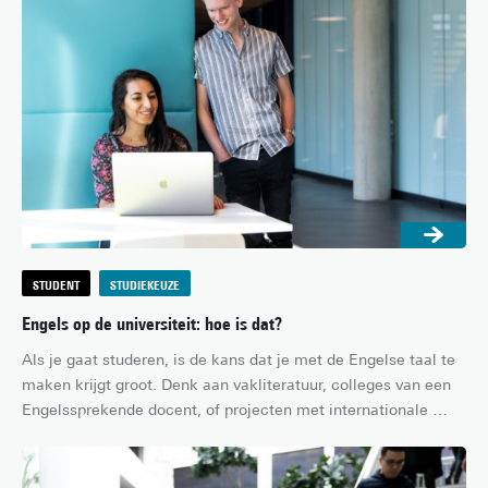
beter in te worden – en een goede voorbereiding is een 
belangrijke eerste stap. In dit artikel lees je negen tips over 
hoe je je het beste kunt voorbereiden op een netwerkevent!
STUDENT
STUDIEKEUZE
Engels op de universiteit: hoe is dat?
Als je gaat studeren, is de kans dat je met de Engelse taal te 
maken krijgt groot. Denk aan vakliteratuur, colleges van een 
Engelssprekende docent, of projecten met internationale 
studenten. Op de Universiteit Twente is zelfs het merendeel 
van de bacheloropleidingen in het Engels. Sommige 
studenten vinden dit een pluspunt, terwijl anderen het 