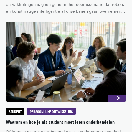
ontwikkelingen is geen geheim: het doemscenario dat robots 
en kunstmatige intelligentie al onze banen gaan overnemen 
lijkt dichterbij dan ooit. Gelukkig ontstaan er ook steeds meer 
toekomstgerichte – nog een beetje futuristische - beroepen, 
die jij als afgestudeerde misschien wel gaat beoefenen!
STUDENT
PERSOONLIJKE ONTWIKKELING
Waarom en hoe je als student moet leren onderhandelen
Of je nu je salaris gaat bespreken, als ondernemer een deal 