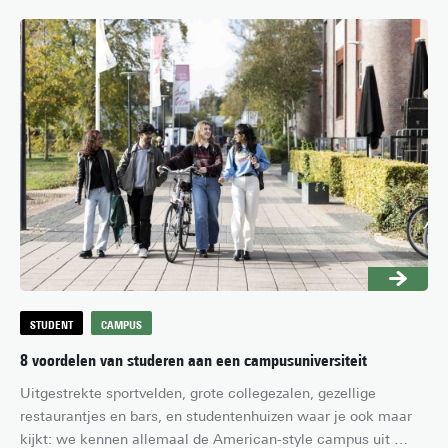
is wat studenten Industrial Design Engineering Jonathan, 
Kara, Leire, Martina, Marcello en Nuria dachten toen ze 
begonnen met het ontwikkelen van BRIGHT, een inclusief 
samenwerkings- en communicatiespel. Nu, anderhalf jaar 
later, hebben ze hun spel gepresenteerd tijdens Dutch Design 
Week 2024.
STUDENT
CAMPUS
8 voordelen van studeren aan een campusuniversiteit
Uitgestrekte sportvelden, grote collegezalen, gezellige 
restaurantjes en bars, en studentenhuizen waar je ook maar 
kijkt: we kennen allemaal de American-style campus uit 