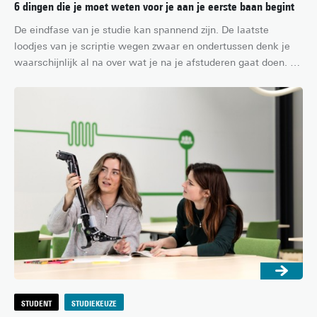
6 dingen die je moet weten voor je aan je eerste baan begint
De eindfase van je studie kan spannend zijn. De laatste 
loodjes van je scriptie wegen zwaar en ondertussen denk je 
waarschijnlijk al na over wat je na je afstuderen gaat doen. 
Bijvoorbeeld een eerste échte baan vinden. Misschien heb je 
al een leuke functie weten te bemachtigen, of ben je aan het 
solliciteren: hoe dan ook, je leven gaat er heel anders uitzien 
na het behalen van dat felbegeerde papiertje. Dit zijn zes 
dingen die je moet weten voor je begint aan je eerste baan!
STUDENT
STUDIEKEUZE