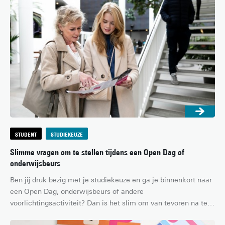
spannend vinden om in een andere taal te studeren. In dit 
artikel vertellen we je alles over studeren in het Engels en 
geven we je handige tips!
STUDENT
STUDIEKEUZE
Slimme vragen om te stellen tijdens een Open Dag of
onderwijsbeurs
Ben jij druk bezig met je studiekeuze en ga je binnenkort naar 
een Open Dag, onderwijsbeurs of andere 
voorlichtingsactiviteit? Dan is het slim om van tevoren na te 
denken over wat je te weten wilt komen. Maak bijvoorbeeld 