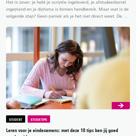
Het is zover: je hebt je scriptie ingeleverd, je afstudeerborrel 
ingepland en je diploma is binnen handbereik. Maar wat is de 
volgende stap? Geen paniek als je het niet direct weet. De 
overstap van de universiteit naar de arbeidsmarkt kan nogal 
overweldigend zijn! Met deze gedachten in je achterhoofd ga 
je de start van je carrière in ieder geval een stuk relaxter 
tegemoet.
STUDENT
STUDIETIPS
Leren voor je eindexamens: met deze 10 tips ben jij goed