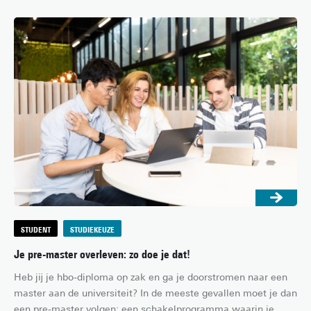
series en films. Studeren aan een campusuniversiteit is 
megagezellig én handig, want alles wat je als student maar 
nodig hebt is binnen handbereik. Gelukkig hoef je niet naar de 
VS om die ervaring mee te maken: de Universiteit Twente 
biedt je diezelfde campusbeleving! In dit artikel zetten we de 
voordelen voor je op een rijtje.
STUDENT
STUDIEKEUZE
Je pre-master overleven: zo doe je dat!
Heb jij je hbo-diploma op zak en ga je doorstromen naar een 
master aan de universiteit? In de meeste gevallen moet je dan 
een pre-master volgen: een schakelprogramma waarin je 