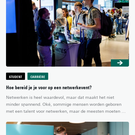
gewoon niet bij te houden zijn. Gelukkig hebben wij een aantal 
tips om goede aantekeningen te maken, zelfs van de meest 
ingewikkelde colleges. Hier zijn ze!
STUDENT
CARRIÈRE
Hoe bereid je je voor op een netwerkevent?
Netwerken is heel waardevol, maar dat maakt het niet 
minder spannend. Oké, sommige mensen worden geboren 
met een talent voor netwerken, maar de meesten moeten 
toch wel even een drempel over; vooral als student, als je nog 
aan het begin van je carrière staat. Gelukkig is netwerken een 
vaardigheid, wat betekent dat je jezelf kunt trainen om er 