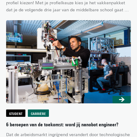
profiel kiezen! Met je profielkeuze kies je het vakkenpakket 
dat je de volgende drie jaar van de middelbare school gaat 
volgen. Daarmee bepaal je ook alvast de richting die je op wil 
gaan na je vwo. Het is dus belangrijk om je goed in je 
profielkeuze te verdiepen. Hier vind je alle informatie die je 
nodig hebt om jouw keuze te maken!
STUDENT
CARRIÈRE
6 beroepen van de toekomst: word jij nanobot engineer?
Dat de arbeidsmarkt ingrijpend verandert door technologische 