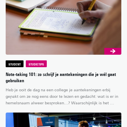
tips!
STUDENT
STUDIETIPS
Note-taking 101: zo schrijf je aantekeningen die je wél gaat
gebruiken
Heb je ooit de dag na een college je aantekeningen erbij 
gepakt om ze nog eens door te lezen en gedacht: wat is er in 
hemelsnaam alweer besproken…? Waarschijnlijk is het 
antwoord ja, want het schrijven van slechte aantekeningen is 
een universele ervaring voor studenten – vooral als je college 
hebt van een van die super ambitieuze professoren die 