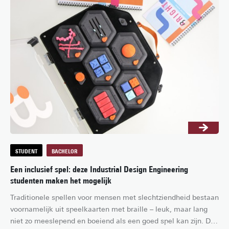
een lijstje met vragen, zodat je op het evenement alles uit je 
gesprekken met studenten, docenten en studieadviseurs kunt 
halen. In dit artikel vind je inspiratie voor goede vragen om te 
stellen tijdens een Open Dag of beurs!
STUDENT
BACHELOR
Een inclusief spel: deze Industrial Design Engineering
studenten maken het mogelijk
Traditionele spellen voor mensen met slechtziendheid bestaan 
voornamelijk uit speelkaarten met braille – leuk, maar lang 
niet zo meeslepend en boeiend als een goed spel kan zijn. Dat 