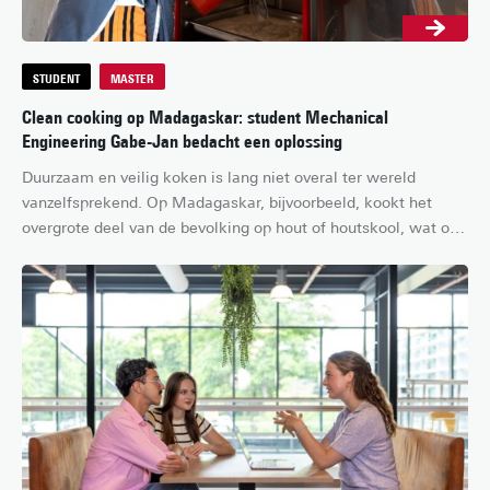
STUDENT
MASTER
Clean cooking op Madagaskar: student Mechanical
Engineering Gabe-Jan bedacht een oplossing
Duurzaam en veilig koken is lang niet overal ter wereld 
vanzelfsprekend. Op Madagaskar, bijvoorbeeld, kookt het 
overgrote deel van de bevolking op hout of houtskool, wat op 
de lange termijn o.a. longproblemen kan veroorzaken. Daarom 
hielp Gabe-Jan, inmiddels alumnus Mechanical Engineering, 
tijdens zijn afstudeeropdracht bij de ontwikkeling van een 
alternatief – hij ontwierp een duurzame en veilige oplossing 
op basis van zonne-energie en warmteopslag.