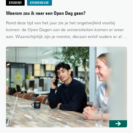
STUDENT
STUDIEKEUZE
Waarom zou ik naar een Open Dag gaan?
Rond deze tijd van het jaar zie je het ongetwijfeld voorbij 
komen: de Open Dagen van de universiteiten komen er weer 
aan. Waarschijnlijk zijn je mentor, decaan en/of ouders er al 
duizend keer over begonnen – en terecht, want een Open Dag 
is een goede manier om studies en universiteiten te 
verkennen. Maar ja, het is vaak ook een eind reizen, en zo’n 
dag duurt best lang… En alle uni’s hebben toch gewoon een 
website? Klopt, maar in dit artikel vertellen we je waarom je 
toch écht het beste een Open Dag kunt bezoeken!