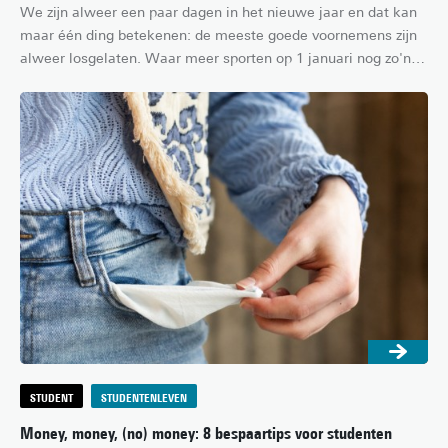
We zijn alweer een paar dagen in het nieuwe jaar en dat kan 
maar één ding betekenen: de meeste goede voornemens zijn 
alweer losgelaten. Waar meer sporten op 1 januari nog zo'n 
goed vooruitzicht leek, is je motivatie inmiddels nergens meer 
te bekennen. Heb jij ook geen zin meer in het zoveelste tripje 
naar de sportschool of het voetbalveld? Probeer dan eens één 
van de nogal onconventionele sporten die de Universiteit 
Twente te bieden heeft!
STUDENT
STUDENTENLEVEN
Money, money, (no) money: 8 bespaartips voor studenten