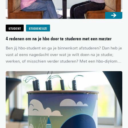
STUDENT
STUDIEKEUZE
4 redenen om na je hbo door te studeren met een master
Ben jij hbo-student en ga je binnenkort afstuderen? Dan heb je 
vast al eens nagedacht over wat je wilt doen na je studie; 
werken, of misschien verder studeren? Met een hbo-diploma 
op zak heb je in veel gevallen de mogelijkheid om te starten 
met een master op de universiteit. In dit artikel lees je 
waarom doorstuderen met een master een goed idee voor jou 
kan zijn!