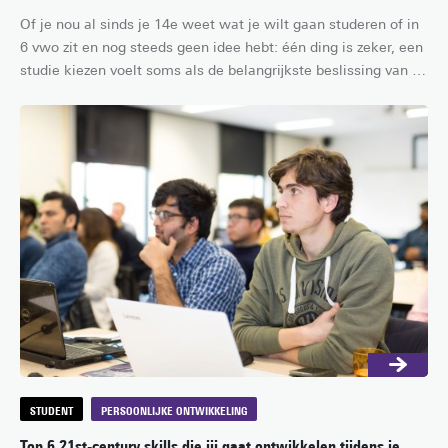
Of je nou al sinds je 14e weet wat je wilt gaan studeren of in 
6 vwo zit en nog steeds geen idee hebt: één ding is zeker, een 
studie kiezen voelt soms als de belangrijkste beslissing van je 
leven. Zo heftig is het gelukkig niet, maar met keuze uit ruim 
1.600 hbo- en wo-bachelors in Nederland moet je het jezelf 
wel zo makkelijk mogelijk maken. In dit artikel bespreken we 
daarom vijf belangrijke vragen die jij jezelf moet stellen zodat 
je straks aan de studie van je leven begint!
STUDENT
PERSOONLIJKE ONTWIKKELING
Top 6 21st-century skills die jij gaat ontwikkelen tijdens je