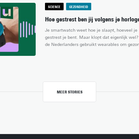
SCIENCE
GEZONDHEID
Hoe gestrest ben jij volgens je horlog
Je smartwatch weet hoe je slaapt, hoeveel je 
gestrest je bent. Maar klopt dat eigenlijk wel
de Nederlanders gebruikt wearables om gezond
deze podcast van Universiteit van Nederland 
hoogleraar Matthijs Noordzij in de wereld van
meten ze stress? Wat doen die scores met je 
ons echt helpen gezonder te leven?
MEER STORIES