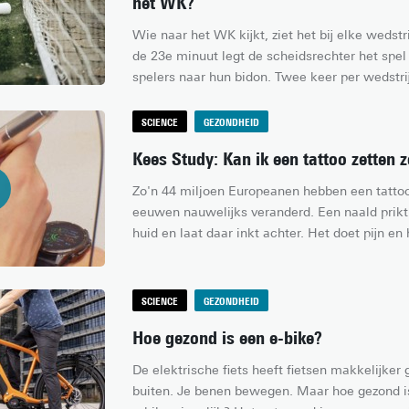
het WK?
Wie naar het WK kijkt, ziet het bij elke wedst
de 23e minuut legt de scheidsrechter het spel s
spelers naar hun bidon. Twee keer per wedstrij
en zelfs in een overdekt stadion met airco. Wa
Het antwoord zegt minder over voetbal dan ove
SCIENCE
GEZONDHEID
het lichaam belast.
Kees Study: Kan ik een tattoo zetten 
Zo'n 44 miljoen Europeanen hebben een tattoo,
eeuwen nauwelijks veranderd. Een naald prikt 
huid en laat daar inkt achter. Het doet pijn en
huid. In deze Kees Study kom ik erachter of ik
naald.
SCIENCE
GEZONDHEID
Hoe gezond is een e-bike?
De elektrische fiets heeft fietsen makkelijker 
buiten. Je benen bewegen. Maar hoe gezond is 