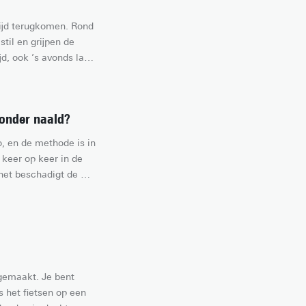
rijd terugkomen. Rond 
til en grijpen de 
d, ook ’s avonds laat 
arom is dat nodig? 
r hoe zwaar hitte 
zonder naald?
 en de methode is in 
keer op keer in de 
 het beschadigt de 
 kan tatoeëren zonder 
gemaakt. Je bent 
het fietsen op een 