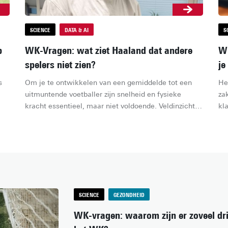
SCIENCE
DATA & AI
S
p
WK-Vragen: wat ziet Haaland dat andere
WK
spelers niet zien?
je
 
Om je te ontwikkelen van een gemiddelde tot een 
He
uitmuntende voetballer zijn snelheid en fysieke 
zak
kracht essentieel, maar niet voldoende. Veldinzicht 
kla
(het vermogen van een speler om voortdurend de 
hal
posities van teamgenoten, tegenstanders en de 
al
ruimte in de gaten te houden en te anticiperen op 
zo
wat er in de komende seconden zou kunnen 
wi
gebeuren) is een kernvaardigheid van topspelers. Dit 
to
vereist echter ervaring, en het oefenen ervan via de 
huidige oefeningen is niet ideaal. Een VR-training die 
SCIENCE
GEZONDHEID
student Soham Nanwani ontwikkelt, kan dat 
veranderen: "Spelers kunnen hun veldinzicht 
WK-vragen: waarom zijn er zoveel dr
verbeteren zonder zich fysiek in te spannen."