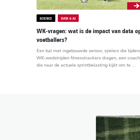
SCIENCE
DATA & AI
WK-vragen: wat is de impact van data o
voetballers?
Een bal met ingebouwde sensor, spelers die tijdens
WK-wedstrijden fitnesstrackers dragen, een coach 
die naar de actuele sprintbelasting kijkt om te 
bepalen of hij wisselt: elke hartslagpiek en elke 
sprint is tegenwoordig data. Maar wat betekent al 
die data voor de spelers zelf?