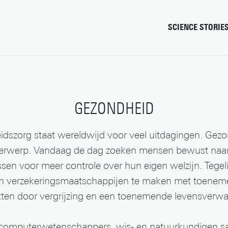
SCIENCE STORIE
Chiptechnologie
Data & AI
Gedrag & samenleving
GEZONDHEID
Gezondheid
Klimaat
dszorg staat wereldwijd voor veel uitdagingen. Gezo
Natuurkunde & materi
derwerp. Vandaag de dag zoeken mensen bewust naa
Robotica
ssen voor meer controle over hun eigen welzijn. Tegelij
Veiligheid
n verzekeringsmaatschappijen te maken met toenem
ten door vergrijzing en een toenemende levensverwa
, computerwetenschappers, wis- en natuurkundigen sa