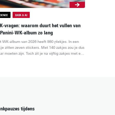
CIENCE
DATA & AI
-vragen: waarom duurt het vullen van
 Panini-WK-album zo lang
t WK-album van 2026 heeft 980 plekjes. In een 
je zitten zeven stickers. Met 140 zakjes zou je dus 
ar moeten zijn. Toch zit je na vijftig zakjes met een 
f leeg album, en blijf je spelers openmaken die je 
 hebt. Waarom slokt een album van 980 stickers 
veel zakjes op? We legden het voor aan UT-
skundige Clara Stegehuis, die onderzoekt hoe 
eval zich gedraagt in grote netwerken.
inkpauzes tijdens