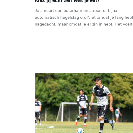
Kies jij echt zelf wat je eet?
Je smeert een boterham en strooit er bijna 
automatisch hagelslag op. Niet omdat je lang hebt
nagedacht, maar omdat je er zin in hebt. Het voelt 
als jouw keuze. Maar hoe vrij is die keuze eigenlij