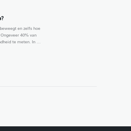
e?
beweegt en zelfs hoe 
? Ongeveer 40% van 
heid te meten. In 
duiken we met 
 wearables. Hoe 
hoofd? En kunnen ze 