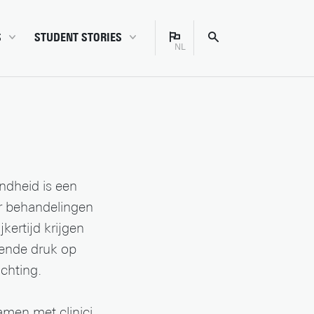
S
STUDENT STORIES
NL
Bachelor
Nederlands
Campus
English
Carrière
Enschede
Ervaringen
ndheid is een
alen
Master
r behandelingen
Studentenleven
kertijd krijgen
Studiekeuze
ende druk op
Studietips
chting.
men met clinici