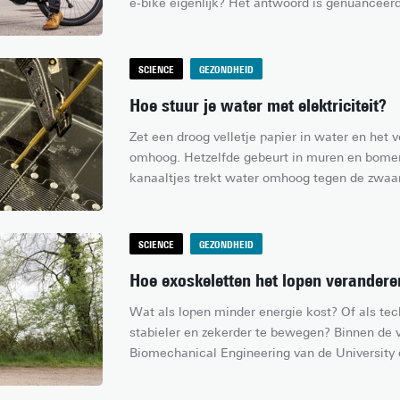
e-bike eigenlijk? Het antwoord is genuanceerd
SCIENCE
GEZONDHEID
Hoe stuur je water met elektriciteit?
Zet een droog velletje papier in water en het vo
omhoog. Hetzelfde gebeurt in muren en bomen.
kanaaltjes trekt water omhoog tegen de zwaart
gebeurt door de aantrekkingskracht tussen wa
wanden van die kanalen. Als een kanaal eenmaa
nog steeds mogelijk om vloeistof te verplaatse
SCIENCE
GEZONDHEID
met druk, maar ook met elektriciteit. Dat hee
Hoe exoskeletten het lopen verandere
daarmee kan je water laten stromen.
Wat als lopen minder energie kost? Of als tec
stabieler en zekerder te bewegen? Binnen de 
Biomechanical Engineering van de University 
gewerkt aan exoskeletten die precies dat mog