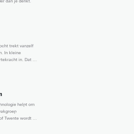
er dan je denkt.
cht trekt vanzelf 
 In kleine 
ekracht in. Dat 
termoleculen en de 
l gevuld is, is het 
n. Uiteraard kan dit 
t elektro-osmose en 
n
hnologie helpt om 
vakgroep 
of Twente wordt 
elijk maken.