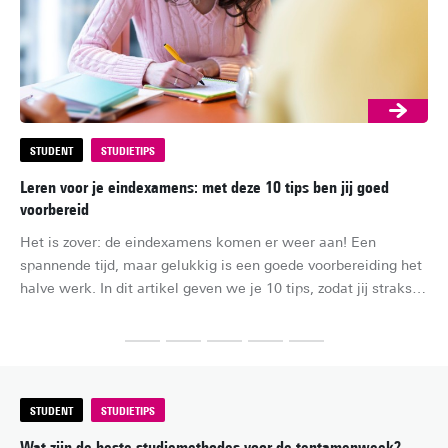
STUDENT
STUDIETIPS
S
Leren voor je eindexamens: met deze 10 tips ben jij goed
Aca
voorbereid
ee
Het is zover: de eindexamens komen er weer aan! Een 
Het
spannende tijd, maar gelukkig is een goede voorbereiding het 
onv
halve werk. In dit artikel geven we je 10 tips, zodat jij straks 
stu
vol vertrouwen aan de start van jouw examens verschijnt.
ver
iet
vaa
wa
dis
STUDENT
STUDIETIPS
cer
Wat zijn de beste studiemethodes voor de tentamenweek?