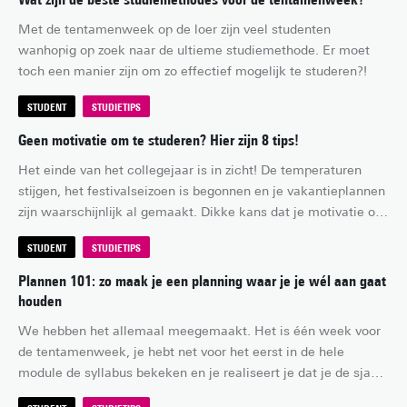
hog
Met de tentamenweek op de loer zijn veel studenten 
wanhopig op zoek naar de ultieme studiemethode. Er moet 
toch een manier zijn om zo effectief mogelijk te studeren?!
STUDENT
STUDIETIPS
Geen motivatie om te studeren? Hier zijn 8 tips!
Het einde van het collegejaar is in zicht! De temperaturen 
stijgen, het festivalseizoen is begonnen en je vakantieplannen 
zijn waarschijnlijk al gemaakt. Dikke kans dat je motivatie om 
te studeren ver te zoeken is. Toch komen nu ook de deadlines 
STUDENT
STUDIETIPS
en tentamens van de laatste module om de hoek kijken... 
Geen paniek! Met deze 8 tips vind jij je motivatie om te 
Plannen 101: zo maak je een planning waar je je wél aan gaat
studeren terug, zodat je straks zonder herkansingen van je 
houden
welverdiende vakantie kunt genieten.
We hebben het allemaal meegemaakt. Het is één week voor 
de tentamenweek, je hebt net voor het eerst in de hele 
module de syllabus bekeken en je realiseert je dat je de sjaak 
bent. Je had natuurlijk gewoon een goede planning kunnen 