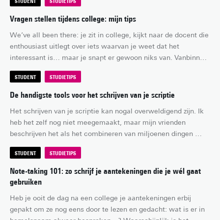
STUDENT
STUDIETIPS
maken en op tijd kunnen beginnen met studeren, maar 
waarom zou je dat doen als je ook onder tijdsdruk kunt 
Vragen stellen tijdens college: mijn tips
stampen…? Ondanks dat dit best effectief kan zijn, is het ook 
We’ve all been there: je zit in college, kijkt naar de docent die 
nogal stressvol. Daarom vind je in dit artikel tips voor het 
enthousiast uitlegt over iets waarvan je weet dat het 
maken van een planning waar je je de volgende keer écht aan 
interessant is… maar je snapt er gewoon niks van. Vanbinnen 
gaat houden.
weet je dat je iets moet ondernemen, je wilt je hand opsteken 
STUDENT
STUDIETIPS
om een vraag te stellen – en dan twijfel je ineens.
De handigste tools voor het schrijven van je scriptie
Het schrijven van je scriptie kan nogal overweldigend zijn. Ik 
heb het zelf nog niet meegemaakt, maar mijn vrienden 
beschrijven het als het combineren van miljoenen dingen 
tegelijk: literatuur lezen, je bronnen beheren, referenties 
STUDENT
STUDIETIPS
opmaken en natuurlijk het daadwerkelijke schrijven. Gelukkig 
voor jullie bijna-afstudeerders zijn er genoeg tools die het 
Note-taking 101: zo schrijf je aantekeningen die je wél gaat
schrijf- en onderzoeksproces soepeler laten verlopen, zodat je 
gebruiken
jouw werk naar een hoger niveau kunt tillen.
Heb je ooit de dag na een college je aantekeningen erbij 
gepakt om ze nog eens door te lezen en gedacht: wat is er in 