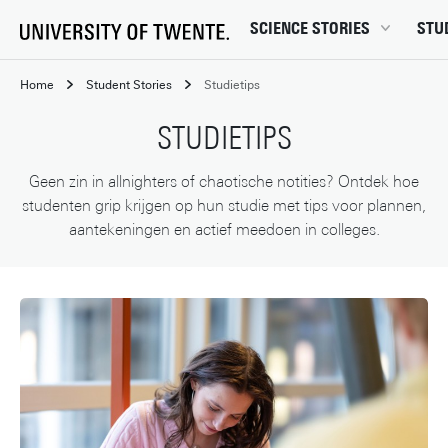
SCIENCE STORIES
STU
Chiptechnologie
Bachel
Home
Student Stories
Studietips
Data & AI
Campu
STUDIETIPS
Gedrag & samenleving
Carrièr
Gezondheid
Ensch
Geen zin in allnighters of chaotische notities? Ontdek hoe
studenten grip krijgen op hun studie met tips voor plannen,
Klimaat
Ervari
aantekeningen en actief meedoen in colleges.
Natuurkunde & materialen
Master
Robotica
Studen
Veiligheid
Studie
Studiet