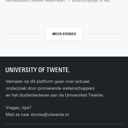
hemelsnaam alweer besproken…? Waarschijnlijk is het 
antwoord ja, want het schrijven van slechte aantekeningen is 
een universele ervaring voor studenten – vooral als je college 
hebt van een van die super ambitieuze professoren die 
gewoon niet bij te houden zijn. Gelukkig hebben wij een aantal 
tips om goede aantekeningen te maken, zelfs van de meest 
MEER STORIES
ingewikkelde colleges. Hier zijn ze!
Verhalen op dit platform gaan over actueel
onderzoek door pionierende wetenschappers
en het studentenleven aan de Universiteit Twente.
Vragen, tips?
Mail ze naar
stories@utwente.nl