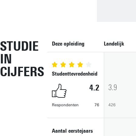
STUDIE
Deze opleiding
Landelijk
IN
CIJFERS
Studenttevredenheid
4.2
3.9
Respondenten
76
426
Aantal eerstejaars