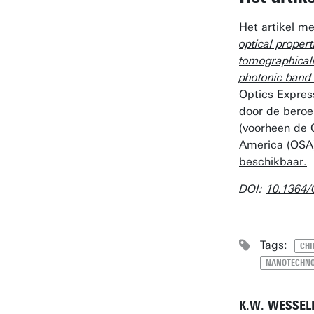
Het artikel me
optical proper
tomographicall
photonic band 
Optics Expres
door de beroe
(voorheen de O
America (OSA
beschikbaar.
DOI:
10.1364/
Tags:
CHI
NANOTECHNO
K.W. WESSEL