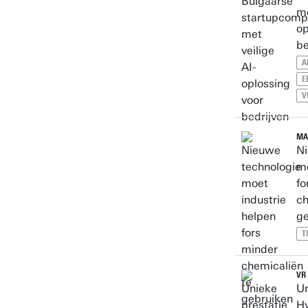
me
op
be
A
E
V
MA
Ni
mo
fo
ch
ge
T
VR 
Un
Hy