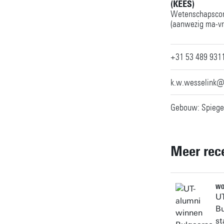
(KEES)
Wetenschapsco
(aanwezig ma-vr
+31 53 489 931
k.w.wesselink@
Gebouw: Spiegel
Meer rec
WO
UT
Bu
st