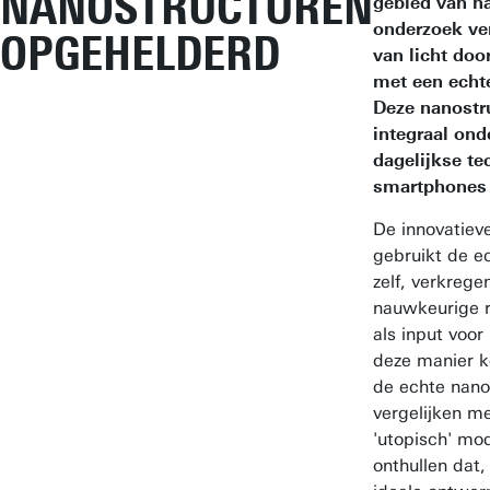
NANOSTRUCTUREN
gebied van n
onderzoek ve
OPGEHELDERD
van licht doo
met een echt
Deze nanostru
integraal ond
dagelijkse te
smartphones 
De innovatiev
gebruikt de e
zelf, verkreg
nauwkeurige 
als input voor
deze manier 
de echte nano
vergelijken me
'utopisch' mo
onthullen dat, 