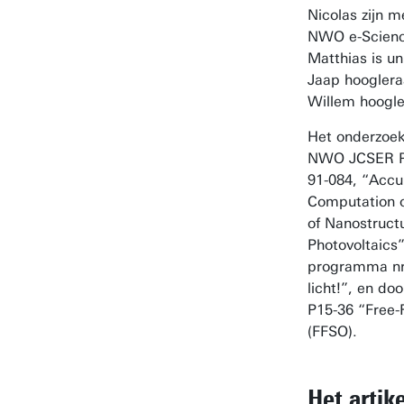
Nicolas zijn 
NWO e-Scienc
Matthias is un
Jaap hooglera
Willem hoogl
Het onderzoek
NWO JCSER Pr
91-084, “Accur
Computation o
of Nanostruct
Photovoltaic
programma nr
licht!”, en 
P15-36 “Free-
(FFSO).
Het artike