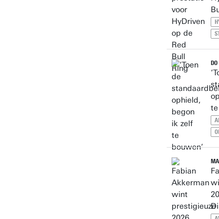
Bu
H
S
DO 
‘T
st
op
te
A
O
MA
F
wi
2
Di
A