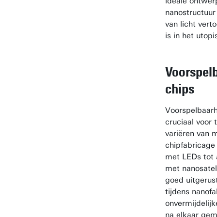
ideale ontwer
nanostructuur 
van licht vert
is in het utop
Voorspel
chips
Voorspelbaarh
cruciaal voor 
variëren van 
chipfabricage
met LEDs tot
met nanosatel
goed uitgerust 
tijdens nanof
onvermijdelij
na elkaar gem