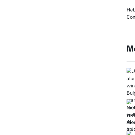
Heb
Com
Me