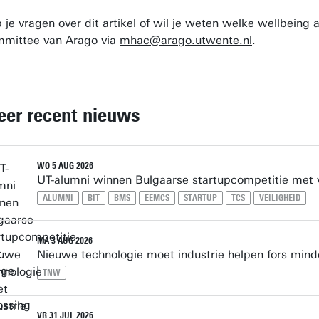
 je vragen over dit artikel of wil je weten welke wellbei
mittee van Arago via
mhac@arago.utwente.nl
.
er recent nieuws
WO 5 AUG 2026
UT-alumni winnen Bulgaarse startupcompetitie met ve
ALUMNI
BIT
BMS
EEMCS
STARTUP
TCS
VEILIGHEID
MA 3 AUG 2026
Nieuwe technologie moet industrie helpen fors mind
TNW
VR 31 JUL 2026