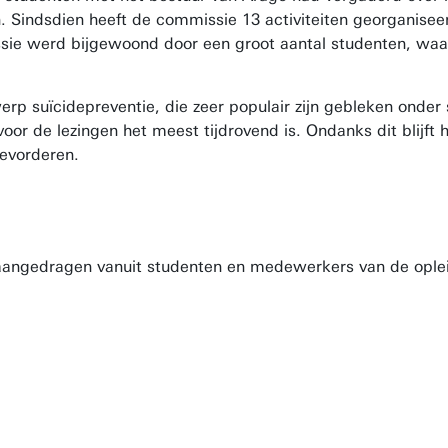
 Sindsdien heeft de commissie 13 activiteiten georganiseer
ssie werd bijgewoond door een groot aantal studenten, waa
suïcidepreventie, die zeer populair zijn gebleken onder stu
voor de lezingen het meest tijdrovend is. Ondanks dit blijf
bevorderen.
 aangedragen vanuit studenten en medewerkers van de ople
og meer ideeën binnen of worden connecties met andere deskund
iteit naar de deelnemers wordt gestuurd. Ik zou zeggen dat onge
denten (en zelfs docenten) waren. Opmerkelijk is dat veel versch
 blijkt dat veel studenten gelijke onderwerpen willen zien langsk
ps en uiteraard de 'MHAC Kinderboerderij' waren dan ook erg go
C