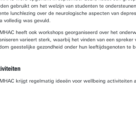
den gebruikt om het welzijn van studenten te ondersteunen.
ente lunchlezing over de neurologische aspecten van depre
na volledig was gevuld.
MHAC heeft ook workshops georganiseerd over het onderwerp 
aniseren varieert sterk, waarbij het vinden van een spreker 
dom geestelijke gezondheid onder hun leeftijdsgenoten te 
iviteiten
MHAC krijgt regelmatig ideeën voor wellbeing activiteiten
Na een activiteit komen er vaak ook n
een feedbackformulier dat na een activ
oorspronkelijk ideeën van onze medestu
hun achtergrond of studiejaar. Hieruit
depressie, de suïcidepreventieworksho
Léon Goedegebuur, Voorzitter MHA