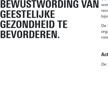
BEWUSTWORDING VAN
wor
GEESTELIJKE
rec
bij
GEZONDHEID TE
De 
BEVORDEREN.
org
ron
Act
De 