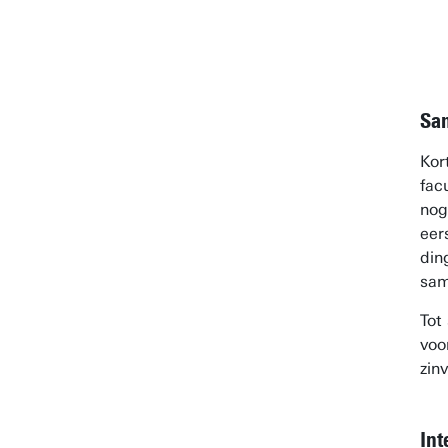
Sa
Kor
fac
nog
eer
din
sam
Tot
voo
zin
Int