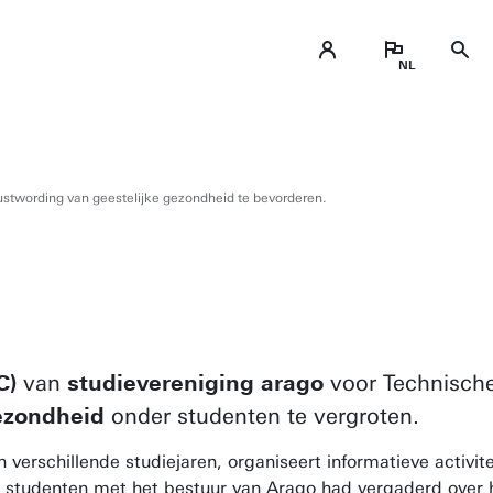
wording van geestelijke gezondheid te bevorderen.
C)
van
studievereniging arago
voor Technische
ezondheid
onder studenten te vergroten.
verschillende studiejaren, organiseert informatieve activi
studenten met het bestuur van Arago had vergaderd over h