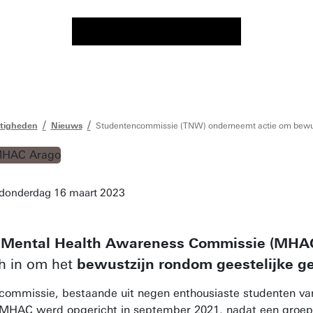
tigheden
Nieuws
Studentencommissie (TNW) onderneemt actie om bewust
donderdag 16 maart 2023
e
Mental Health Awareness Commissie (MHA
ch in om het
bewustzijn rondom geestelijke g
commissie, bestaande uit negen enthousiaste studenten van 
MHAC werd opgericht in september 2021, nadat een groep 