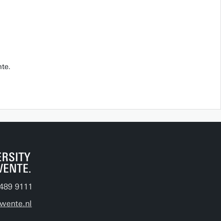
te.
489 9111
wente.nl