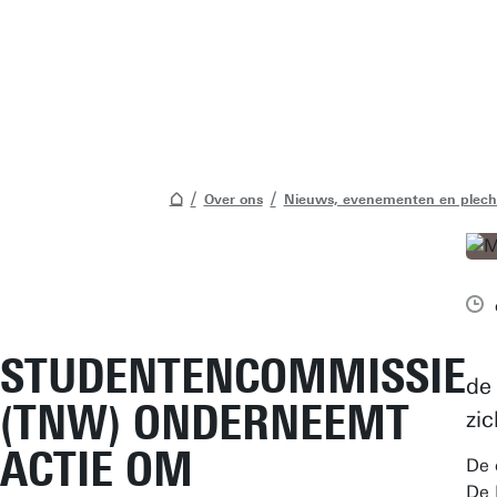
Over ons
Nieuws, evenementen en plech
STUDENTENCOMMISSIE
d
(TNW) ONDERNEEMT
zi
ACTIE OM
De 
De 