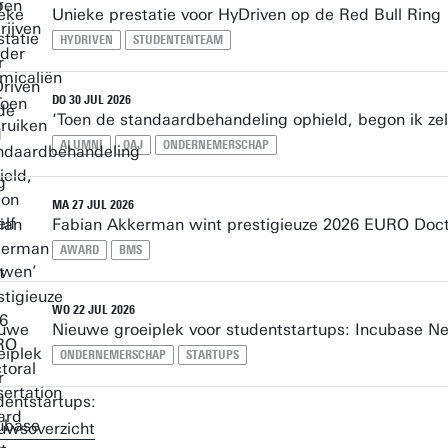
Unieke prestatie voor HyDriven op de Red Bull Ring
HYDRIVEN
STUDENTENTEAM
DO 30 JUL 2026
‘Toen de standaardbehandeling ophield, begon ik ze
ALUMNI
OAJ
ONDERNEMERSCHAP
MA 27 JUL 2026
Fabian Akkerman wint prestigieuze 2026 EURO Doct
AWARD
BMS
WO 22 JUL 2026
Nieuwe groeiplek voor studentstartups: Incubase Ne
ONDERNEMERSCHAP
STARTUPS
uwsoverzicht