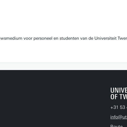
euwsmedium voor personeel en studenten van de Universiteit Twen
+31 53 
info@ut
Route