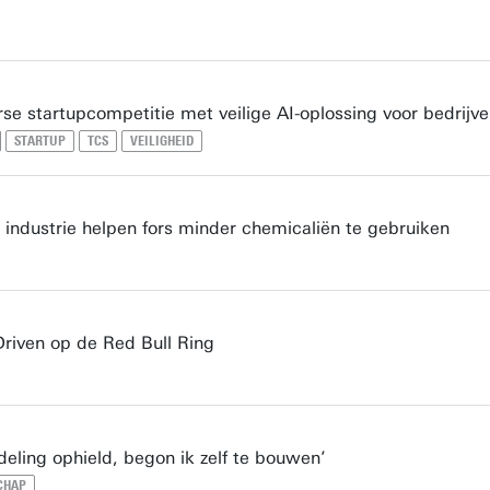
se startupcompetitie met veilige AI-oplossing voor bedrijv
STARTUP
TCS
VEILIGHEID
industrie helpen fors minder chemicaliën te gebruiken
Driven op de Red Bull Ring
eling ophield, begon ik zelf te bouwen’
CHAP