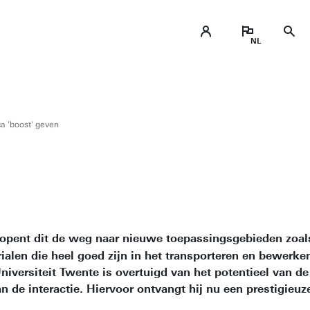
ca 'boost' geven
opent dit de weg naar nieuwe toepassingsgebieden zoals
ialen die heel goed zijn in het transporteren en bewerken 
iversiteit Twente is overtuigd van het potentieel van de
n de interactie. Hiervoor ontvangt hij nu een prestigieu