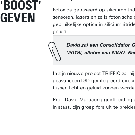
'BOOST'
Fotonica gebaseerd op siliciumnitri
GEVEN
sensoren, lasers en zelfs fotonische
gebruikelijke optica in siliciumnitri
geluid.
David zal een Consolidator G
(2019), allebei van NWO. Re
In zijn nieuwe project TRIFFIC zal h
geavanceerd 3D geintegreerd circuit
tussen licht en geluid kunnen worde
Prof. David Marpaung geeft leiding
in staat, zijn groep fors uit te bre