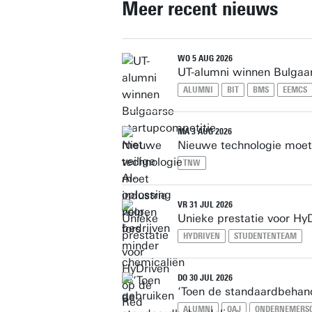
Meer recent nieuws
WO 5 AUG 2026
UT-alumni winnen Bulgaar
ALUMNI
BIT
BMS
EEMCS
MA 3 AUG 2026
Nieuwe technologie moet 
TNW
VR 31 JUL 2026
Unieke prestatie voor Hy
HYDRIVEN
STUDENTENTEAM
DO 30 JUL 2026
‘Toen de standaardbehand
ALUMNI
OAJ
ONDERNEMERS