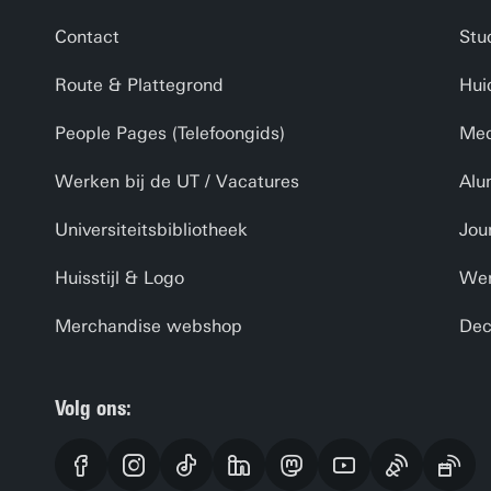
Contact
Stu
Route & Plattegrond
Hui
People Pages (Telefoongids)
Med
Werken bij de UT / Vacatures
Alu
Universiteitsbibliotheek
Jou
Huisstijl & Logo
Wer
Merchandise webshop
Dec
Volg ons: