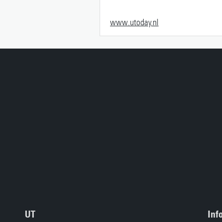
www.utoday.nl
UT
Inf