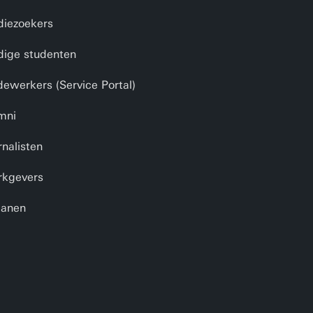
diezoekers
dige studenten
ewerkers (Service Portal)
mni
rnalisten
kgevers
anen