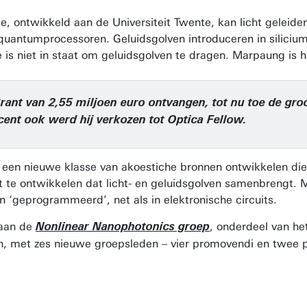
de, ontwikkeld aan de Universiteit Twente, kan licht geleid
 quantumprocessoren. Geluidsgolven introduceren in siliciumn
de is niet in staat om geluidsgolven te dragen. Marpaung is h
rant van 2,55 miljoen euro ontvangen, tot nu toe de groo
cent ook werd hij verkozen tot Optica Fellow.
ij een nieuwe klasse van akoestiche bronnen ontwikkelen die 
 te ontwikkelen dat licht- en geluidsgolven samenbrengt. Me
n ‘geprogrammeerd’, net als in elektronische circuits.
 aan de
, onderdeel van he
Nonlinear Nanophotonics groep
iden, met zes nieuwe groepsleden – vier promovendi en twee 