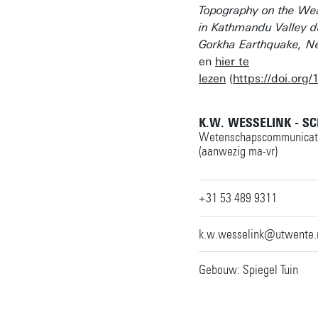
Topography on the We
in Kathmandu Valley d
Gorkha Earthquake, N
en
hier te
lezen
(
https://doi.org
K.W. WESSELINK - S
Wetenschapscommunicat
(aanwezig ma-vr)
+31 53 489 9311
k.w.wesselink@utwente.
Gebouw: Spiegel Tuin