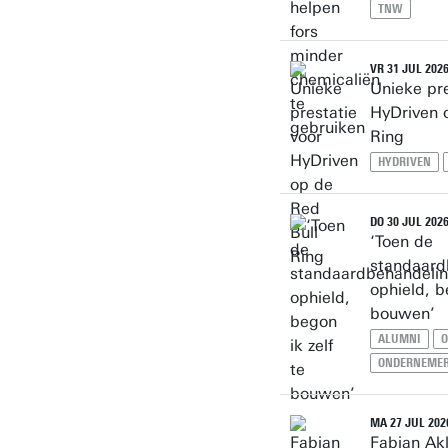
TNW
VR 31 JUL 202
Unieke pre
HyDriven 
Ring
HYDRIVEN
DO 30 JUL 202
‘Toen de
standaard
ophield, b
bouwen’
ALUMNI
O
ONDERNEME
MA 27 JUL 202
Fabian Ak