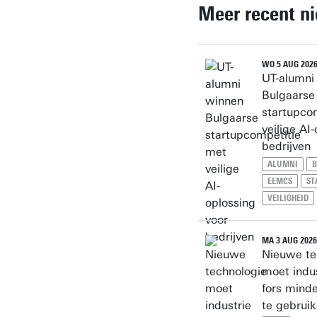
Meer recent n
WO 5 AUG 202
UT-alumni
Bulgaarse
startupco
veilige AI
bedrijven
ALUMNI
B
EEMCS
ST
VEILIGHEID
MA 3 AUG 2026
Nieuwe te
moet indu
fors mind
te gebrui