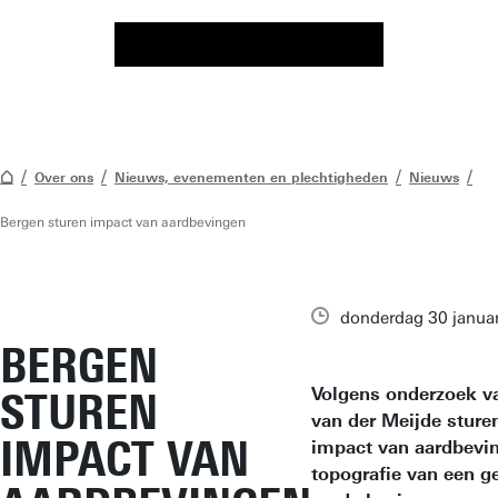
Over ons
Nieuws, evenementen en plechtigheden
Nieuws
Bergen sturen impact van aardbevingen
donderdag 30 janua
BERGEN
Volgens onderzoek v
STUREN
van der Meijde sture
IMPACT VAN
impact van aardbevin
topografie van een g