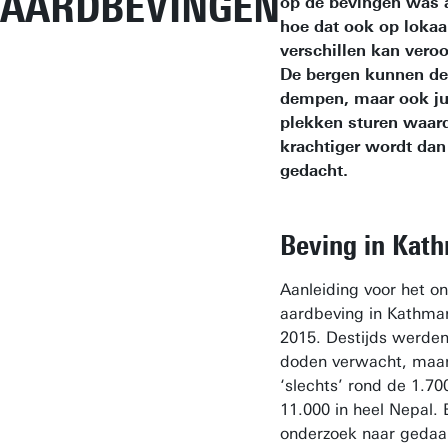
AARDBEVINGEN
op de bevingen was 
hoe dat ook op lokaa
verschillen kan vero
De bergen kunnen de
dempen, maar ook ju
plekken sturen waar
krachtiger wordt dan 
gedacht.
Beving in Kat
Aanleiding voor het o
aardbeving in Kathman
2015. Destijds werden
doden verwacht, maar
‘slechts’ rond de 1.7
11.000 in heel Nepal. 
onderzoek naar gedaan