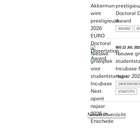
prestigie
Doctoral D
Award
AWARD
B
WO 22 JUL 202
Nieuwe gr
studentsta
Incubase 
najaar 20
ONDERNEME
STARTUPS
Nieuwsoverzicht