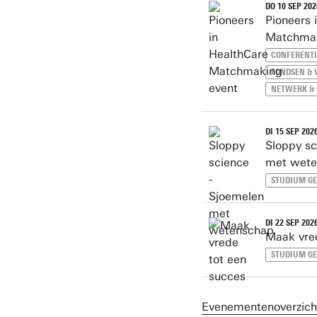
DO 10 SEP 2026
Pioneers 
Matchmak
CONFERENTI
FONDSEN & 
NETWERK & 
DI 15 SEP 2026
Sloppy sc
met wete
STUDIUM G
DI 22 SEP 2026
Maak vre
STUDIUM G
Evenementenoverzich