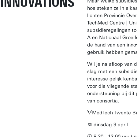
INNOVATIONS
Maar welke subsidies 
hoe steken ze in elka
lichten Provincie Over
TechMed Centre | Univ
subsidieregelingen to
A en Nationaal Groei
de hand van een innov
gebruik hebben gema
Wil je na afloop van 
slag met een subsidi
interesse gelijk kenba
voor die vliegende st
ondersteuning bij dit
van consortia.
💡MedTech Twente Bu
📅 dinsdag 9 april
🕙 8:30 - 13:00 uur (in