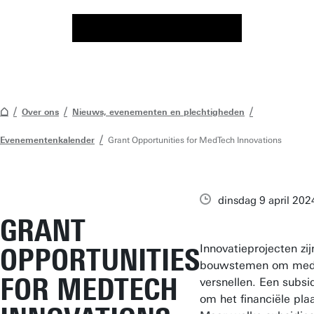
Over ons
Nieuws, evenementen en plechtigheden
Evenementenkalender
Grant Opportunities for MedTech Innovations
dinsdag 9 april 202
GRANT
Innovatieprojecten zi
OPPORTUNITIES
bouwstemen om medis
FOR MEDTECH
versnellen. Een subsi
om het financiële pl