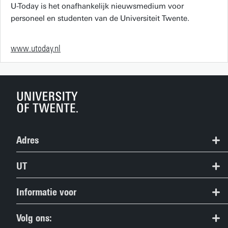
U-Today is het onafhankelijk nieuwsmedium voor
personeel en studenten van de Universiteit Twente.
www.utoday.nl
Adres
+31 53 489 9111
UT
info@utwente.nl
Contact
Informatie voor
Route
Route & Plattegrond
Studiezoekers
Volg ons: