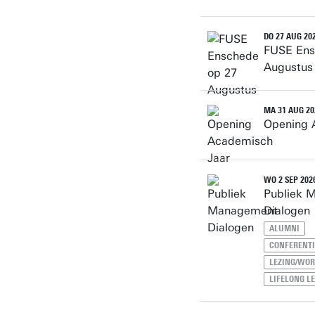
DO 27 AUG 202
FUSE Ens
Augustus
MA 31 AUG 202
Opening 
WO 2 SEP 2026
Publiek 
Dialogen
ALUMNI
CONFERENTI
LEZING/WO
LIFELONG L