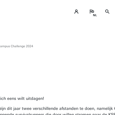
 Campus Challenge 2024
ich eens wilt uitdagen!
ijn dit jaar twee verschillende afstanden te doen, namelijk
innende survivalrunners die door willen stromen naar de KS