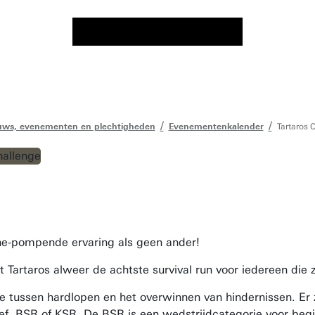
uws, evenementen en plechtigheden
Evenementenkalender
Tartaros
ine-pompende ervaring als geen ander!
Tartaros alweer de achtste survival run voor iedereen die z
e tussen hardlopen en het overwinnen van hindernissen. Er z
ef, BSR of KSR. De BSR is een wedstrijdcategorie voor beg