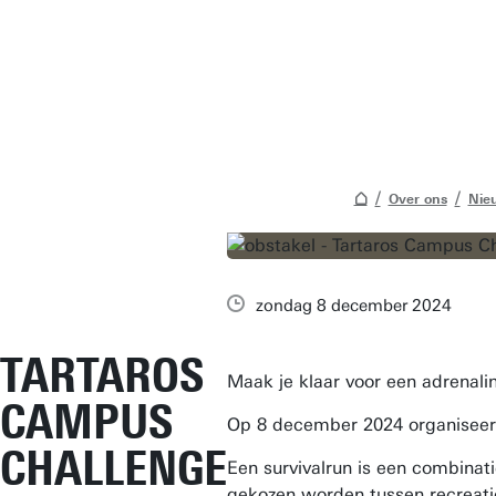
Over ons
Nie
zondag 8 december 2024
TARTAROS
Maak je klaar voor een adrenal
CAMPUS
Op 8 december 2024 organiseert 
CHALLENGE
Een survivalrun is een combinati
gekozen worden tussen recreati