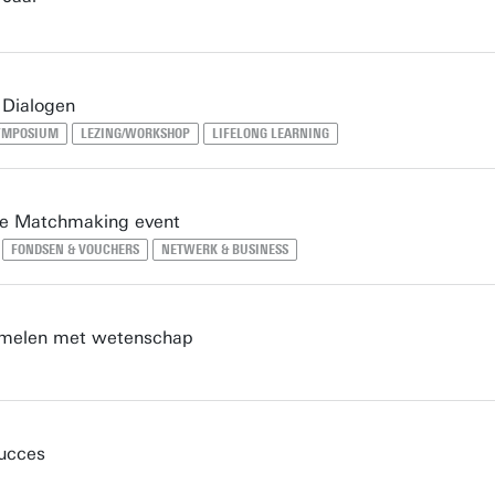
Dialogen
SYMPOSIUM
LEZING/WORKSHOP
LIFELONG LEARNING
re Matchmaking event
FONDSEN & VOUCHERS
NETWERK & BUSINESS
oemelen met wetenschap
succes