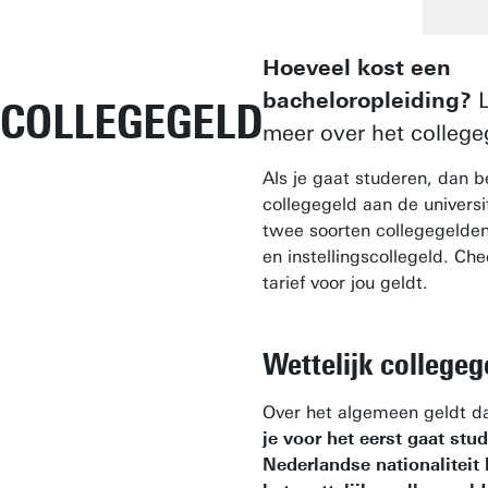
Hoeveel kost een
bacheloropleiding?
L
COLLEGEGELD
meer over het college
Als je gaat studeren, dan b
collegegeld aan de universite
twee soorten collegegelden
en instellingscollegeld. Ch
tarief voor jou geldt.
Wettelijk collegeg
Over het algemeen geldt d
je voor het eerst gaat stu
Nederlandse nationaliteit 