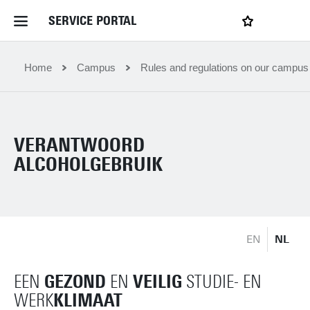
SERVICE PORTAL
LOGIN
My favourites
Home Service Portal
Home
Campus
Rules and regulations on our campus
WebApps for employees
VERANTWOORD
News and Events
ALCOHOLGEBRUIK
Dossiers
EN
NL
Contact
GEZOND
VEILIG
EEN
EN
STUDIE- EN
Filter by service department
KLIMAAT
WERK