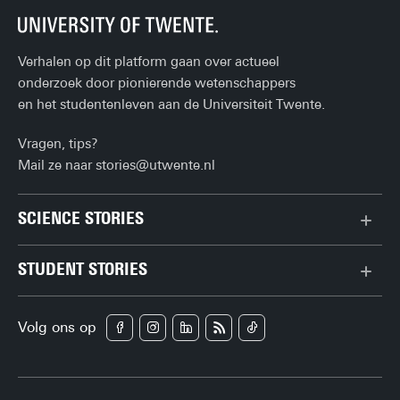
Verhalen op dit platform gaan over actueel
onderzoek door pionierende wetenschappers
en het studentenleven aan de Universiteit Twente.
Vragen, tips?
Mail ze naar
stories@utwente.nl
SCIENCE STORIES
Chiptechnologie
STUDENT STORIES
Data & AI
Bachelor
Gedrag & samenleving
Volg ons op
Campus
Gezondheid
Carrière
Klimaat
Enschede
Natuurkunde & materialen