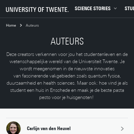
SCIENCE STORIES
STU
Chiptechnologie
Bachel
Home
Auteurs
Data & AI
Campu
AUTEURS
Gedrag & samenleving
Carrièr
Gezondheid
Ensch
Deze creators verkennen voor jou het studentenleven en de
wetenschappelijke wereld van de Universiteit Twente. Je
Klimaat
Ervari
wordt meegenomen in de nieuwste innovaties
Natuurkunde & materialen
Master
van fascinerende vakgebieden zoals quantum fysica,
Robotica
Studen
duurzaamheid en health sciences. Maar ook: hoe vind je als
student een huis in Enschede en maak je de beste pasta
Veiligheid
Studie
pesto voor je huisgenoten!
Studiet
Carlijn van den Heuvel