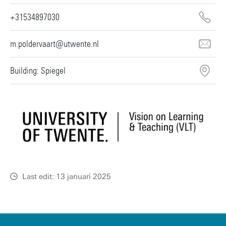
+31534897030
m.poldervaart@utwente.nl
Building: Spiegel
Last edit: 13 januari 2025
u
t