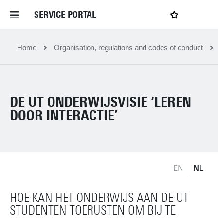
SERVICE PORTAL
LOGIN
My favourites
Home Service Portal
Home
Organisation, regulations and codes of conduct
WebApps for employees
DE UT ONDERWIJSVISIE ‘LEREN
News and Events
DOOR INTERACTIE’
Dossiers
EN
NL
Contact
HOE KAN HET ONDERWIJS AAN DE UT
Filter by service department
STUDENTEN TOERUSTEN OM BIJ TE