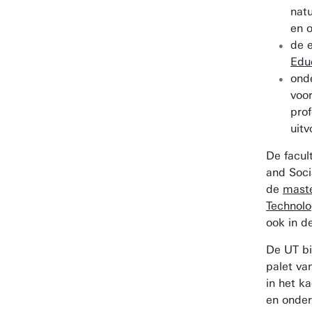
nat
en 
de 
Edu
ond
voor
prof
uitv
De facul
and Soci
de
maste
Technol
ook in d
De UT b
palet van
in het k
en onder