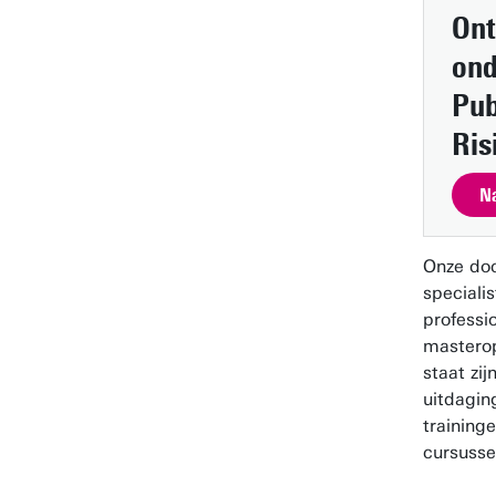
Ont
ond
Pub
Ri
Na
Onze do
specialis
professio
masterop
staat zij
uitdagin
training
cursusse