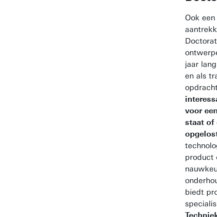
Ook een 
aantrekke
Doctorate
ontwerpe
jaar lan
en als t
opdracht
interess
voor ee
staat of
opgelos
technolo
product 
nauwkeur
onderho
biedt pr
special
Technie