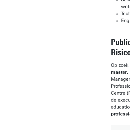
wet
Tec
Eng
Publi
Risi
Op zoek
master,
Managem
Professi
Centre (
de execu
educatio
profess