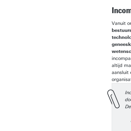
Incom
Vanuit 
bestuur
technolo
geneesk
wetens
incompan
altijd m
aansluit
organisa
In
do
De