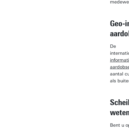
medewer
Geo-i
aardo
De
internat
informa
aardobse
aantal c
als buit
Schei
wete
Bent u o