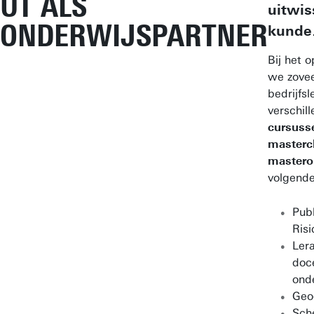
UT ALS
uitwis
ONDERWIJSPARTNER
kunde
Bij het 
we zovee
bedrijfs
verschil
cursuss
mastercl
mastero
volgend
Pub
Ris
Ler
doc
ond
Geo
Sch