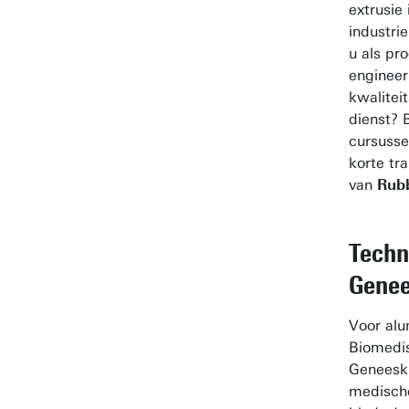
extrusie
industri
u als pr
engineer,
kwalitei
dienst? 
cursuss
korte tr
van
Rubb
Techn
Gene
Voor alu
Biomedis
Geneesk
medische