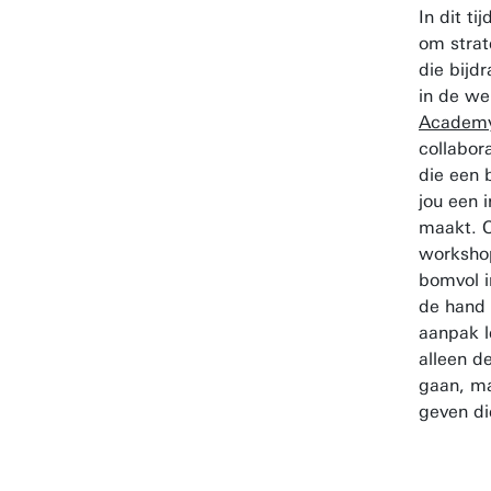
In dit ti
om strat
die bijd
in de we
Academ
collabor
die een 
jou een 
maakt. O
workshop
bomvol i
de hand 
aanpak l
alleen d
gaan, m
geven di