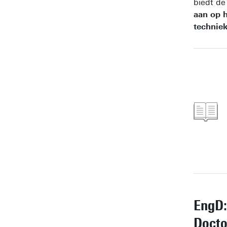
biedt d
aan op 
technie
EngD:
Docto