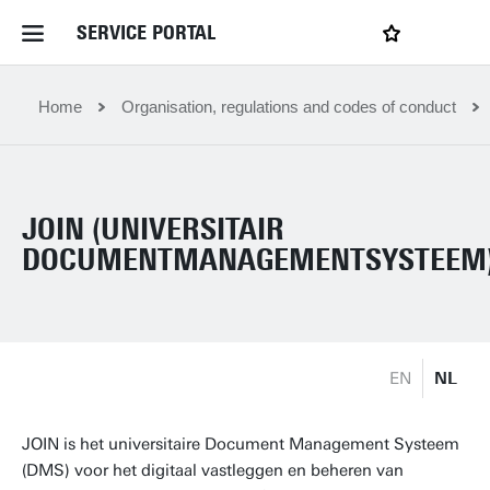
SERVICE PORTAL
LOGIN
My favourites
Home Service Portal
Home
Organisation, regulations and codes of conduct
WebApps for employees
JOIN (UNIVERSITAIR
News and Events
DOCUMENTMANAGEMENTSYSTEEM
Dossiers
EN
NL
Contact
JOIN is het universitaire Document Management Systeem
Filter by service department
(DMS) voor het digitaal vastleggen en beheren van