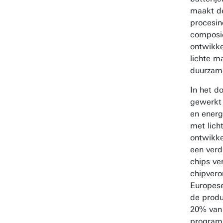
maakt d
procesin
composie
ontwikke
lichte m
duurzame
In het d
gewerkt 
en energ
met lich
ontwikke
een verd
chips ve
chipvero
Europese
de produ
20% van
program