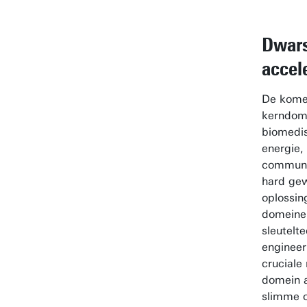
Dwar
accel
De komen
kerndome
biomedis
energie, 
communi
hard ge
oplossin
domeinen
sleutelt
engineer
cruciale
domein a
slimme o