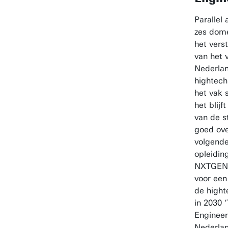
Parallel
zes dom
het vers
van het 
Nederlan
hightech
het vak 
het blij
van de 
goed ove
volgende
opleiding
NXTGEN
voor ee
de hight
in 2030 
Engineer
Nederlan