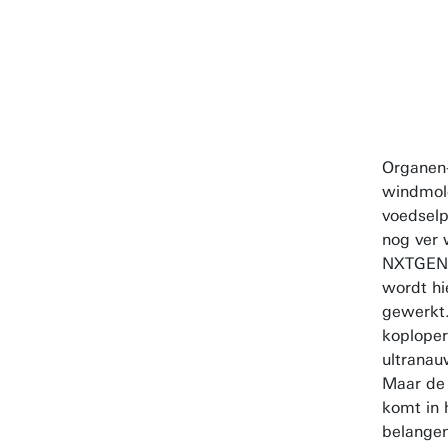
T
Zakel
direct
Organen-
NXTG
windmol
prog
voedselp
nog ver 
v.t.m
NXTGEN
wordt hi
Linke
gewerkt.
koploper
ultranau
Maar de 
komt in 
belangen