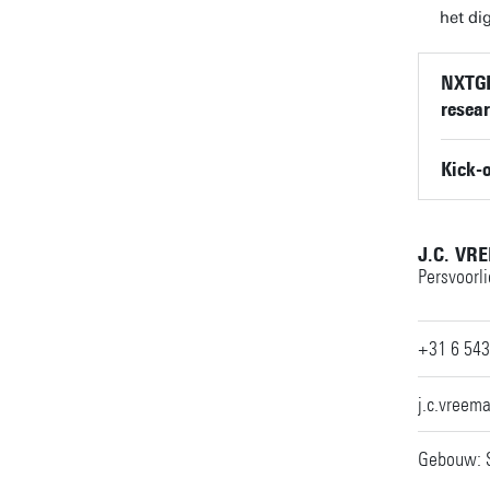
het di
NXTG
resea
Kick-o
J.C. VR
Persvoorl
+31 6 543
j.c.vreem
Gebouw: S