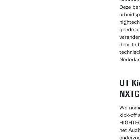
Deze be
arbeidsp
hightech
goede aa
verander
door te b
technisc
Nederla
UT Ki
NXTG
We nodig
kick-off
HIGHTEC
het Audi
onderzoe