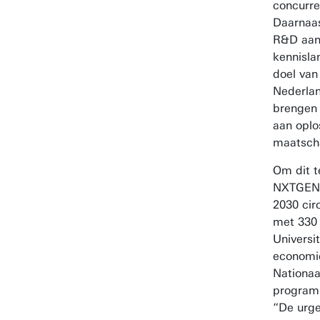
concurre
Daarnaas
R&D aanz
kennisla
doel va
Nederlan
brengen 
aan oplo
maatscha
Om dit t
NXTGEN
2030 cir
met 330 
Universi
economie
Nationaa
program
“De urge