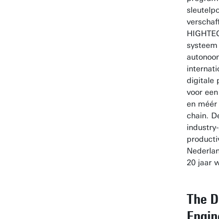
sleutelp
verschaf
HIGHTEC
systeem 
autonoo
internat
digitale
voor een
en méér 
chain. D
industry
productiv
Nederlan
20 jaar 
The D
Engin