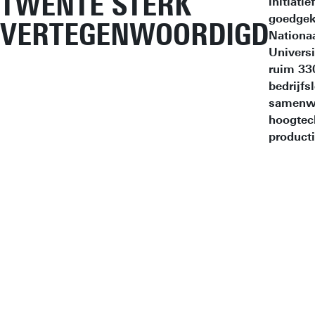
TWENTE STERK
initiatie
goedgek
VERTEGENWOORDIGD
Nationaa
Univers
ruim 330
bedrijfs
samenw
hoogtec
product
"Ik
for
NX
pro
van
dit