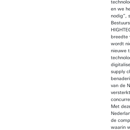
technolo
en we h
nodig”, 
Bestuurs
HIGHTECH
breedte 
wordt ni
nieuwe 
technolo
digitali
supply c
benaderi
van de N
versterk
concurre
Met dez
Nederlan
de comp
waarin 