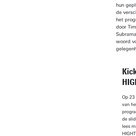
hun gepl
de versc
het pro
door Tim
Subraman
woord vo
gelegenh
Kic
HIG
Op 23 
van h
progra
de sli
lees m
HIGHTE