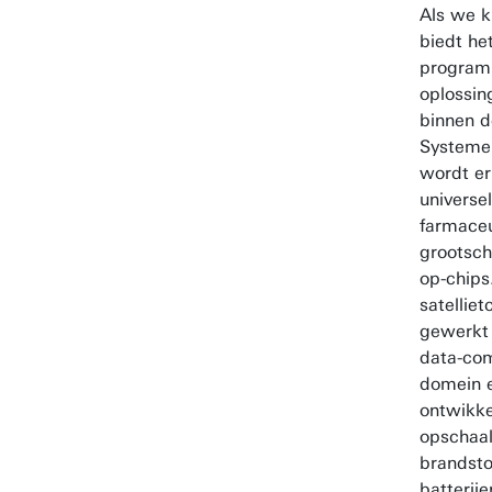
Als we k
biedt h
program
oplossin
binnen d
Systemen
wordt er
universe
farmaceu
grootsch
op-chips
satellie
gewerkt 
data-com
domein e
ontwikke
opschaal
brandstof
batterij