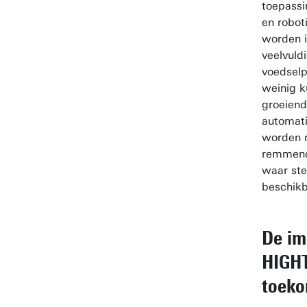
toepassi
en robot
worden i
veelvuld
voedselp
weinig k
groeiend
automati
worden 
remmende
waar ste
beschik
De im
HIGH
toek