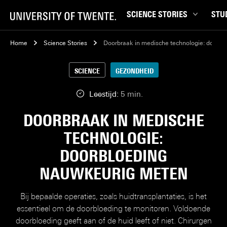
SCIENCE STORIES
STU
Chiptechnologie
Bachel
Home
Science Stories
Doorbraak in medische technologie: doorb
Data & AI
Campu
SCIENCE
GEZONDHEID
Gedrag & samenleving
Carrièr
Gezondheid
Ensch
Leestijd:
5 min.
Klimaat
Ervari
DOORBRAAK IN MEDISCHE
Natuurkunde & materialen
Master
TECHNOLOGIE:
Robotica
Studen
DOORBLOEDING
Veiligheid
Studie
NAUWKEURIG METEN
Studiet
Bij bepaalde operaties, zoals huidtransplantaties, is het
essentieel om de doorbloeding te monitoren. Voldoende
doorbloeding geeft aan of de huid leeft of niet. Chirurgen