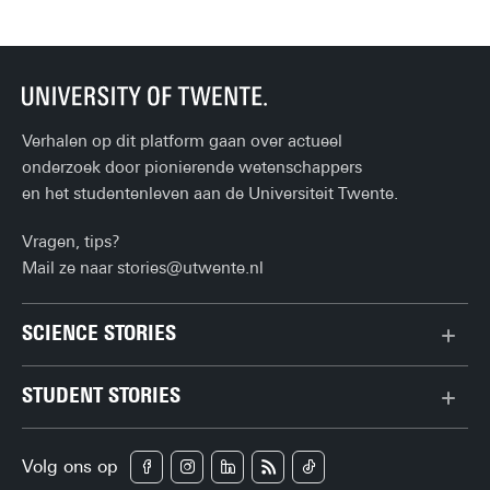
de 
Verhalen op dit platform gaan over actueel
onderzoek door pionierende wetenschappers
en het studentenleven aan de Universiteit Twente.
Vragen, tips?
Mail ze naar
stories@utwente.nl
SCIENCE STORIES
Chiptechnologie
STUDENT STORIES
Data & AI
Bachelor
Gedrag & samenleving
Volg ons op
Campus
Gezondheid