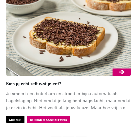
Kies jij echt zelf wat je eet?
Zi
Je smeert een boterham en strooit er bijna automatisch 
Zom
hagelslag op. Niet omdat je lang hebt nagedacht, maar omdat 
av
je er zin in hebt. Het voelt als jouw keuze. Maar hoe vrij is die 
zom
keuze eigenlijk?
bin
SCIENCE
GEDRAG & SAMENLEVING
S
da
we
ge