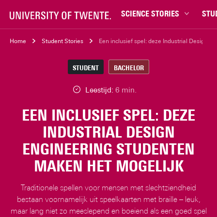
SCIENCE STORIES
STU
Chiptechnologie
Bachel
Home
Student Stories
Een inclusief spel: deze Industrial Design 
Data & AI
Campu
STUDENT
BACHELOR
Gedrag & samenleving
Carrièr
Gezondheid
Ensch
Leestijd:
6 min.
Klimaat
Ervari
EEN INCLUSIEF SPEL: DEZE
Natuurkunde & materialen
Master
INDUSTRIAL DESIGN
Robotica
Studen
ENGINEERING STUDENTEN
Veiligheid
Studie
MAKEN HET MOGELIJK
Studiet
Traditionele spellen voor mensen met slechtziendheid
bestaan voornamelijk uit speelkaarten met braille – leuk,
maar lang niet zo meeslepend en boeiend als een goed spel