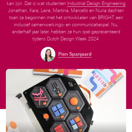
kan zijn. Dat is wat studenten
Industrial Design Engineering
Jonathan, Kara, Leire, Martina, Marcello en Nuria dachten
toen ze begonnen met het ontwikkelen van BRIGHT, een
inclusief samenwerkings- en communicatiespel. Nu,
anderhalf jaar later, hebben ze hun spel gepresenteerd
tijdens Dutch Design Week 2024.
Pien Spanjaard