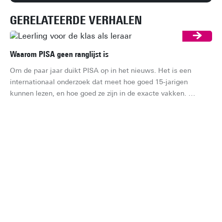
GERELATEERDE VERHALEN
Waarom PISA geen ranglijst is
Om de paar jaar duikt PISA op in het nieuws. Het is een 
internationaal onderzoek dat meet hoe goed 15-jarigen 
kunnen lezen, en hoe goed ze zijn in de exacte vakken. 
Meestal gaat het gesprek dan al snel over de vraag of 
Nederland stijgt of zakt op de ranglijst. Dat is jammer, want 
een ranglijst is het eigenlijk niet. Maar wat is het dan wel?
Kie
Je 
ha
je 