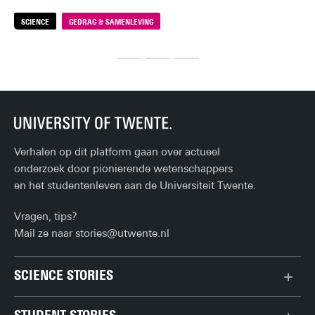
keu
SCIENCE
GEDRAG & SAMENLEVING
S
Verhalen op dit platform gaan over actueel
onderzoek door pionierende wetenschappers
en het studentenleven aan de Universiteit Twente.
Vragen, tips?
Mail ze naar
stories@utwente.nl
SCIENCE STORIES
Chiptechnologie
STUDENT STORIES