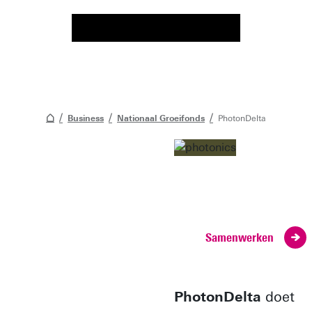
Business
Nationaal Groeifonds
PhotonDelta
Voeg Universiteit
Twente toe aan je
organisatie!
Samenwerken
PhotonDelta
doet