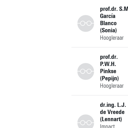
prof.dr. S.M
García
Blanco
(Sonia)
Hoogleraar
+31534896104
prof.dr.
P.W.H.
Pinkse
(Pepijn)
s.m.garciablanco@utwent
Gebouw: Carré C4617
Hoogleraar
Persoonlijke pagina
+31534895904
dr.ing. L.J.
de Vreede
(Lennart)
Impact