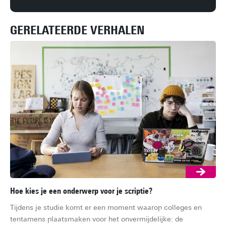
GERELATEERDE VERHALEN
Hoe kies je een onderwerp voor je scriptie?
Mat
bel
Tijdens je studie komt er een moment waarop colleges en 
Als
tentamens plaatsmaken voor het onvermijdelijke: de 