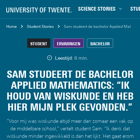
SCIENCE STORIES
STU
Chiptechnologie
Bachel
Home
Student Stories
Sam studeert de bachelor Applied Mathemat
Data & AI
Campu
STUDENT
ERVARINGEN
BACHELOR
Gedrag & samenleving
Carrièr
Gezondheid
Ensch
Leestijd:
6 min.
Klimaat
Ervari
SAM STUDEERT DE BACHELOR
Natuurkunde & materialen
Master
APPLIED MATHEMATICS: “IK
Robotica
Studen
HOUD VAN WISKUNDE EN HEB
Veiligheid
Studie
HIER MIJN PLEK GEVONDEN.”
Studiet
"Voor mij was wiskunde altijd meer dan zomaar een vak op
de middelbare school," vertelt student Sam. "Ik denk dat
wiskunde minder ingewikkeld is dan het lijkt. Het gaat erom