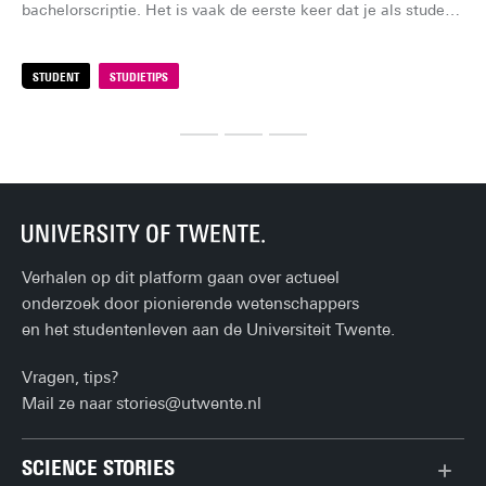
mat
bachelorscriptie. Het is vaak de eerste keer dat je als student 
ma
echt onderzoek doet en een steentje bijdraagt aan de 
gen
academische wereld. Maar voordat het zover is, moet je eerst 
STUDENT
STUDIETIPS
S
opl
een praktische vraag beantwoorden: hoe kom je aan een 
gem
scriptieonderwerp?
Verhalen op dit platform gaan over actueel
onderzoek door pionierende wetenschappers
en het studentenleven aan de Universiteit Twente.
Vragen, tips?
Mail ze naar
stories@utwente.nl
SCIENCE STORIES