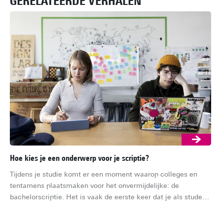
GERELATEERDE VERHALEN
Hoe kies je een onderwerp voor je scriptie?
Mat
bel
Tijdens je studie komt er een moment waarop colleges en 
Als
tentamens plaatsmaken voor het onvermijdelijke: de 
mat
bachelorscriptie. Het is vaak de eerste keer dat je als student 
ma
echt onderzoek doet en een steentje bijdraagt aan de 
gen
academische wereld. Maar voordat het zover is, moet je eerst 