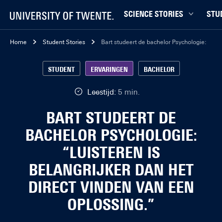
SCIENCE STORIES
STU
Chiptechnologie
Bachel
Home
Student Stories
Bart studeert de bachelor Psychologie: “Luis
Data & AI
Campu
STUDENT
ERVARINGEN
BACHELOR
Gedrag & samenleving
Carrièr
Gezondheid
Ensch
Leestijd:
5 min.
Klimaat
Ervari
BART STUDEERT DE
Natuurkunde & materialen
Master
BACHELOR PSYCHOLOGIE:
Robotica
Studen
“LUISTEREN IS
Veiligheid
Studie
BELANGRIJKER DAN HET
Studiet
DIRECT VINDEN VAN EEN
OPLOSSING.”