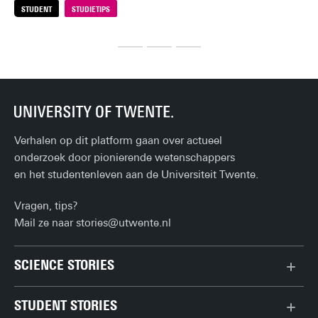
STUDENT
STUDIETIPS
S
opl
een praktische vraag beantwoorden: hoe kom je aan een 
gem
scriptieonderwerp?
Verhalen op dit platform gaan over actueel
onderzoek door pionierende wetenschappers
en het studentenleven aan de Universiteit Twente.
Vragen, tips?
Mail ze naar
stories@utwente.nl
SCIENCE STORIES
Chiptechnologie
STUDENT STORIES
Data & AI