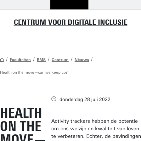
CENTRUM VOOR DIGITALE INCLUSIE
Faculteiten
BMS
Centrum
Nieuws
Health on the move—can we keep up?
donderdag 28 juli 2022
HEALTH
Activity trackers hebben de potentie
ON THE
om ons welzijn en kwaliteit van leven
MOVE—
te verbeteren. Echter, de bevindingen