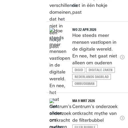
niet in één hokje
past
WO 22 APR 2026
Hoe steeds meer
mensen vastlopen in
de digitale wereld.
En nee, het gaat niet
alleen om ouderen
DIGID
DIGITALE ZAKEN
NEDERLANDS DAGBLAD
OMBUDSMAN
MA 9 MRT 2026
Centrum's onderzoek
ontkracht mythe van
de filterbubbel
FILER BUBBLE