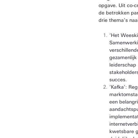
opgave. Uit co-c
de betrokken pa
drie thema’s naa
‘Het Weeski
Samenwerki
verschillend
gezamenlijk
leiderschap
stakeholders
succes.
‘Kafka’: Reg
marktomstan
een belangri
aandachtspu
implementat
internetverb
kwetsbare g