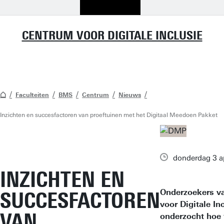
CENTRUM VOOR DIGITALE INCLUSIE
Faculteiten
BMS
Centrum
Nieuws
Inzichten en succesfactoren van proeftuinen met het Digitaal Meedoen Pakket
donderdag 3 a
INZICHTEN EN
Onderzoekers v
SUCCESFACTOREN
voor Digitale In
VAN
onderzocht hoe 