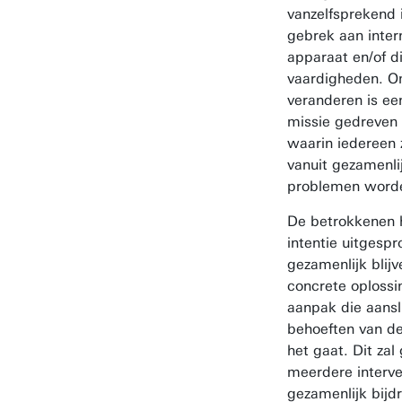
vanzelfsprekend 
gebrek aan inter
apparaat en/of di
vaardigheden. Om
veranderen is ee
missie gedreven
waarin iedereen z
vanuit gezamenli
problemen word
De betrokkenen
intentie uitgespr
gezamenlijk blij
concrete oplossi
aanpak die aanslu
behoeften van d
het gaat. Dit za
meerdere interve
gezamenlijk bijd