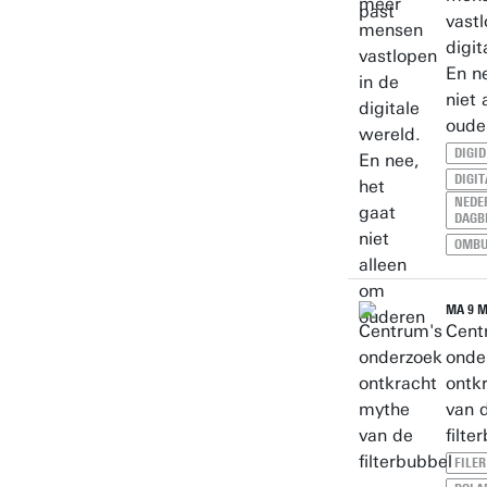
vastl
digit
En n
niet 
oude
DIGID
DIGIT
NEDE
DAGB
OMB
MA 9 M
Cent
onde
ontk
van 
filte
FILE