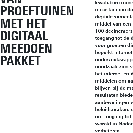
kwetsbare mens
PROEFTUINEN
meer kunnen de
digitale samenl
MET HET
middel van een 
100 deelnemers
DIGITAAL
toegang tot de d
MEEDOEN
voor groepen di
beperkt interne
PAKKET
onderzoeksrappo
noodzaak zien v
het internet en d
middelen om aa
blijven bij de m
resultaten bied
aanbevelingen v
beleidsmakers e
om toegang tot 
wereld in Neder
verbeteren.