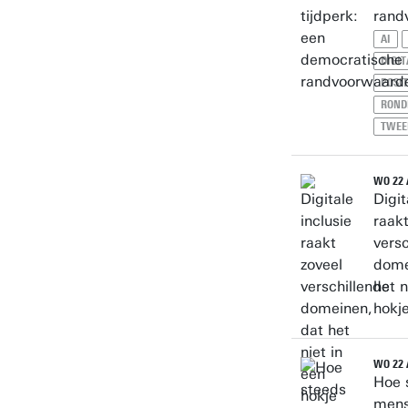
rand
AI
DIGIT
POSI
ROND
TWEE
WO 22 
Digit
raakt
versc
dome
het n
hokj
WO 22 
Hoe 
men