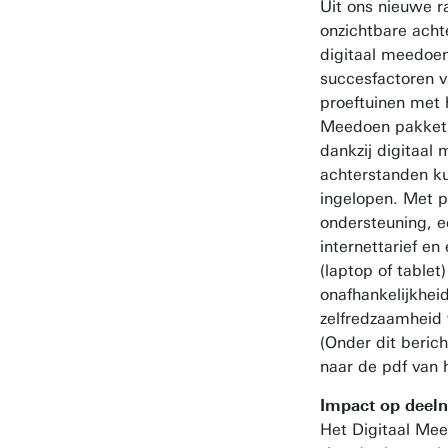
Uit ons nieuwe r
onzichtbare achte
digitaal meedoen
succesfactoren 
proeftuinen met 
Meedoen pakket”,
dankzij digitaal
achterstanden k
ingelopen. Met 
ondersteuning, 
internettarief en
(laptop of tablet
onafhankelijkhei
zelfredzaamheid
(Onder dit berich
naar de pdf van h
Impact op deel
Het Digitaal Mee