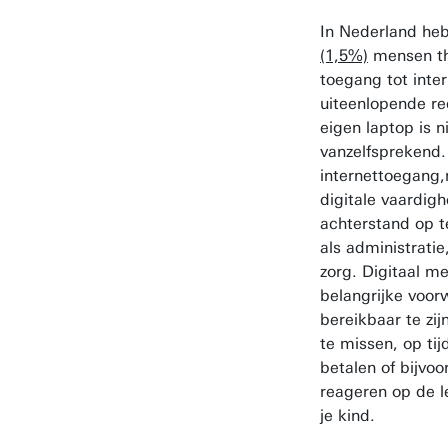
In Nederland h
(1,5%)
mensen th
toegang tot inte
uiteenlopende r
eigen laptop is n
vanzelfsprekend
internettoegang,
digitale vaardig
achterstand op t
als administratie
zorg. Digitaal m
belangrijke voo
bereikbaar te zij
te missen, op tij
betalen of bijvoo
reageren op de 
je kind.