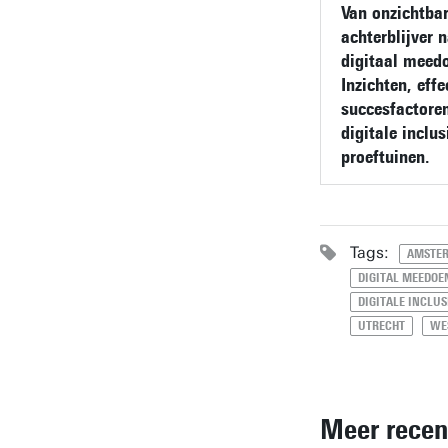
Van onzichtba
achterblijver 
digitaal meed
Inzichten, eff
succesfactore
digitale inclus
proeftuinen.
Tags:
AMSTE
DIGITAL MEEDOE
DIGITALE INCLUS
UTRECHT
WE
Meer recen