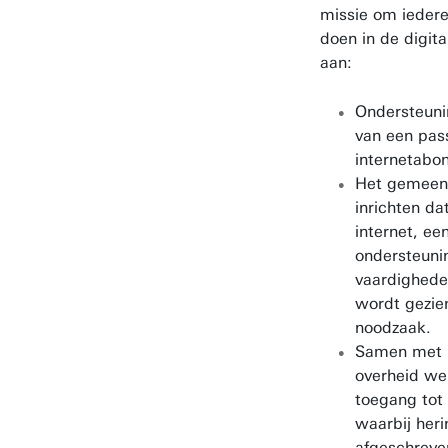
missie om iedere
doen in de digit
aan:
Ondersteuni
van een pas
internetabo
Het gemeente
inrichten da
internet, ee
ondersteunin
vaardigheden
wordt gezie
noodzaak.
Samen met b
overheid we
toegang tot
waarbij heri
afgeschreve