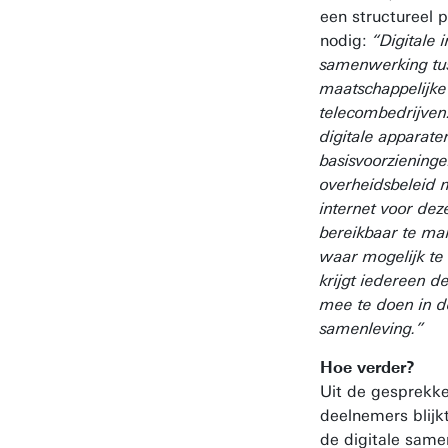
een structureel
nodig:
“Digitale i
samenwerking tu
maatschappelijke
telecombedrijven.
digitale apparat
basisvoorziening
overheidsbeleid 
internet voor de
bereikbaar te ma
waar mogelijk te
krijgt iedereen d
mee te doen in de
samenleving.”
Hoe verder?
Uit de gesprekk
deelnemers blijk
de digitale same