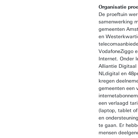
Organisatie pro
De proeftuin wer
samenwerking m
gemeenten Amst
en Westerkwarti
telecomaanbiede
VodafoneZiggo 
Internet. Onder l
Alliantie Digitaa
NLdigital en 48p
kregen deelneme
gemeenten een v
internetabonnem
een verlaagd tar
(laptop, tablet o
en ondersteunin
te gaan. Er heb
mensen deelgen