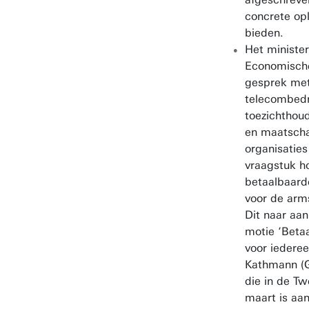
concrete op
bieden.
Het minister
Economische
gesprek me
telecombedr
toezichthou
en maatscha
organisaties
vraagstuk ho
betaalbaard
voor de arm
Dit naar aan
motie ‘Betaa
voor iedere
Kathmann (G
die in de T
maart is a