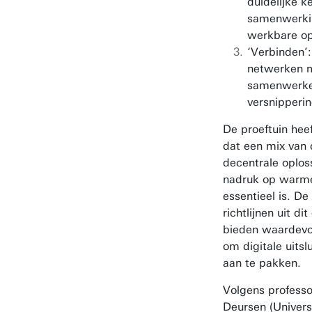
duidelijke k
samenwerkin
werkbare opl
‘Verbinden’:
netwerken 
samenwerk
versnipperi
De proeftuin hee
dat een mix van 
decentrale oplos
nadruk op warme
essentieel is. De
richtlijnen uit di
bieden waardevo
om digitale uitslu
aan te pakken.
Volgens professo
Deursen (Universi