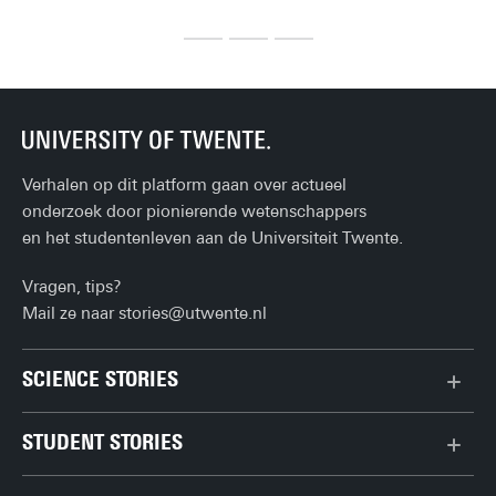
we
ge
de 
Verhalen op dit platform gaan over actueel
onderzoek door pionierende wetenschappers
en het studentenleven aan de Universiteit Twente.
Vragen, tips?
Mail ze naar
stories@utwente.nl
SCIENCE STORIES
Chiptechnologie
STUDENT STORIES
Data & AI
Bachelor
Gedrag & samenleving