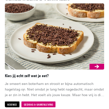
Kies jij echt zelf wat je eet?
Zi
Je smeert een boterham en strooit er bijna automatisch 
Zom
hagelslag op. Niet omdat je lang hebt nagedacht, maar omdat 
av
je er zin in hebt. Het voelt als jouw keuze. Maar hoe vrij is die 
zom
keuze eigenlijk?
bin
SCIENCE
GEDRAG & SAMENLEVING
S
da