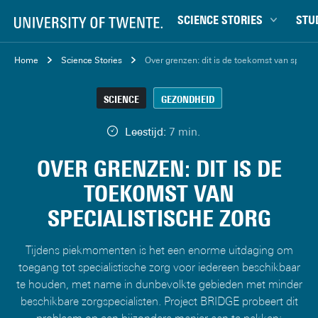
SCIENCE STORIES
STU
Chiptechnologie
Bachel
Home
Science Stories
Over grenzen: dit is de toekomst van special
Data & AI
Campu
SCIENCE
GEZONDHEID
Gedrag & samenleving
Carrièr
Gezondheid
Ensch
Leestijd:
7 min.
Klimaat
Ervari
OVER GRENZEN: DIT IS DE
Natuurkunde & materialen
Master
TOEKOMST VAN
Robotica
Studen
SPECIALISTISCHE ZORG
Veiligheid
Studie
Studiet
Tijdens piekmomenten is het een enorme uitdaging om
toegang tot specialistische zorg voor iedereen beschikbaar
te houden, met name in dunbevolkte gebieden met minder
beschikbare zorgspecialisten. Project BRIDGE probeert dit