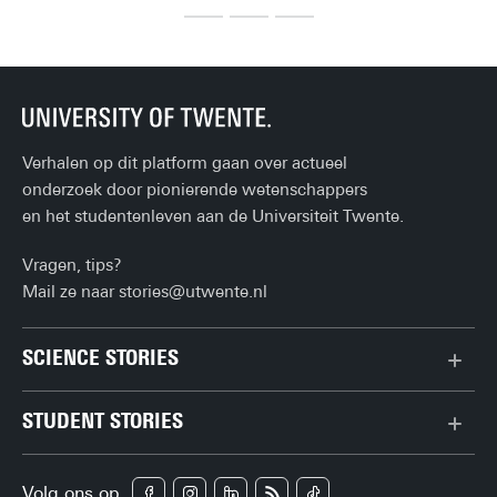
Verhalen op dit platform gaan over actueel
onderzoek door pionierende wetenschappers
en het studentenleven aan de Universiteit Twente.
Vragen, tips?
Mail ze naar
stories@utwente.nl
SCIENCE STORIES
Chiptechnologie
STUDENT STORIES
Data & AI
Bachelor
Gedrag & samenleving
Volg ons op