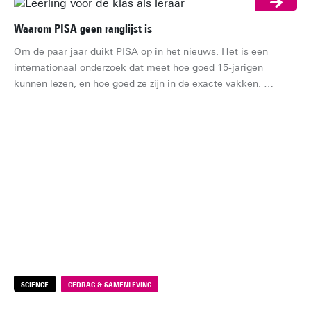
Waarom PISA geen ranglijst is
Om de paar jaar duikt PISA op in het nieuws. Het is een 
internationaal onderzoek dat meet hoe goed 15-jarigen 
kunnen lezen, en hoe goed ze zijn in de exacte vakken. 
Meestal gaat het gesprek dan al snel over de vraag of 
Nederland stijgt of zakt op de ranglijst. Dat is jammer, want 
een ranglijst is het eigenlijk niet. Maar wat is het dan wel?
Kie
Je 
ha
je 
keu
SCIENCE
GEDRAG & SAMENLEVING
S