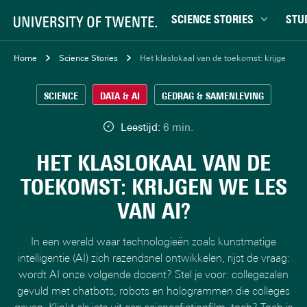
SCIENCE STORIES
STU
Chiptechnologie
Bachel
Home
Science Stories
Het klaslokaal van de toekomst: krijgen we 
Data & AI
Campu
SCIENCE
DATA & AI
GEDRAG & SAMENLEVING
Gedrag & samenleving
Carrièr
Gezondheid
Ensch
Leestijd:
6 min.
Klimaat
Ervari
HET KLASLOKAAL VAN DE
Natuurkunde & materialen
Master
TOEKOMST: KRIJGEN WE LES
Robotica
Studen
VAN AI?
Veiligheid
Studie
Studiet
In een wereld waar technologieën zoals kunstmatige
intelligentie (AI) zich razendsnel ontwikkelen, rijst de vraag:
wordt AI onze volgende docent? Stel je voor: collegezalen
gevuld met chatbots, robots en hologrammen die colleges